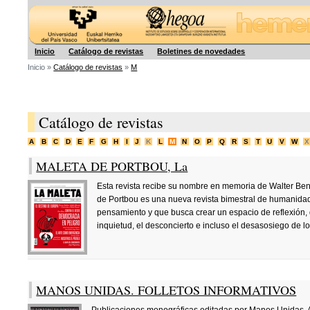
Hegoa
Inicio
Catálogo de revistas
Boletines de novedades
Inicio »
Catálogo de revistas
»
M
Catálogo de revistas
A
B
C
D
E
F
G
H
I
J
K
L
M
N
O
P
Q
R
S
T
U
V
W
X
MALETA DE PORTBOU, La
Esta revista recibe su nombre en memoria de Walter Ben
de Portbou es una nueva revista bimestral de humanidad
pensamiento y que busca crear un espacio de reflexión,
inquietud, el desconcierto e incluso el desasosiego de
MANOS UNIDAS. FOLLETOS INFORMATIVOS