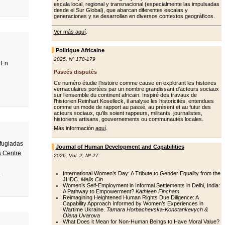
escala local, regional y transnacional (especialmente las impulsadas
desde el Sur Global), que abarcan diferentes escalas y
generaciones y se desarrollan en diversos contextos geográficos.
Ver más aquí
.
Politique Africaine
2025
,
Nº 178-179
 En
Paseés disputés
Ce numéro étudie l’histoire comme cause en explorant les histoires
vernaculaires portées par un nombre grandissant d’acteurs sociaux
sur l’ensemble du continent africain. Inspiré des travaux de
l’historien Reinhart Koselleck, il analyse les historicités, entendues
comme un mode de rapport au passé, au présent et au futur des
acteurs sociaux, qu’ils soient rappeurs, militants, journalistes,
historiens artisans, gouvernements ou communautés locales.
Más información
aquí
.
efugiadas
Journal of Human Development and Capabilities
s Centre
2026
,
Vol. 2
,
Nº 27
.
International Women’s Day: A Tribute to Gender Equality from the
JHDC.
Melis Cin
Women’s Self-Employment in Informal Settlements in Delhi, India:
A Pathway to Empowerment?
Kathleen Fincham
Reimagining Heightened Human Rights Due Diligence: A
Capability Approach Informed by Women’s Experiences in
Wartime Ukraine.
Tamara Horbachevska-Konstankevych &
Olena Uvarova
What Does it Mean for Non-Human Beings to Have Moral Value?