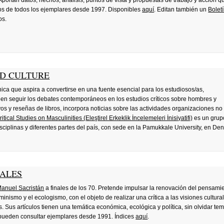
 Aportan datos, hechos, análisis, puntos de vista y propuestas de trabajo y acción q
 de todos los ejemplares desde 1997. Disponibles
aquí
. Editan también un
Bolet
os.
ND CULTURE
ca que aspira a convertirse en una fuente esencial para los estudiosos/as,
seen seguir los debates contemporáneos en los estudios críticos sobre hombres y
os y reseñas de libros, incorpora noticias sobre las actividades organizaciones no
Critical Studies on Masculinities (Eleştirel Erkeklik İncelemeleri İnisiyatifi)
es un grup
ciplinas y diferentes partes del país, con sede en la Pamukkale University, en Deni
IALES
anuel Sacristán
a finales de los 70. Pretende impulsar la renovación del pensamie
inismo y el ecologismo, con el objeto de realizar una crítica a las visiones cultura
. Sus artículos tienen una temática económica, ecológica y política, sin olvidar te
se pueden consultar ejemplares desde 1991. Índices
aquí
.