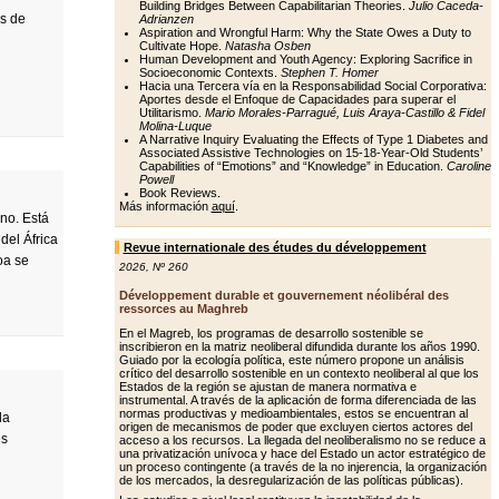
Building Bridges Between Capabilitarian Theories.
Julio Caceda-
os de
Adrianzen
Aspiration and Wrongful Harm: Why the State Owes a Duty to
Cultivate Hope.
Natasha Osben
Human Development and Youth Agency: Exploring Sacrifice in
Socioeconomic Contexts.
Stephen T. Homer
Hacia una Tercera vía en la Responsabilidad Social Corporativa:
Aportes desde el Enfoque de Capacidades para superar el
Utilitarismo.
Mario Morales-Parragué, Luis Araya-Castillo & Fidel
Molina-Luque
A Narrative Inquiry Evaluating the Effects of Type 1 Diabetes and
Associated Assistive Technologies on 15-18-Year-Old Students’
Capabilities of “Emotions” and “Knowledge” in Education.
Caroline
Powell
Book Reviews.
Más información
aquí
.
ano. Está
del África
Revue internationale des études du développement
oa se
2026
,
Nº 260
Développement durable et gouvernement néolibéral des
ressorces au Maghreb
En el Magreb, los programas de desarrollo sostenible se
inscribieron en la matriz neoliberal difundida durante los años 1990.
Guiado por la ecología política, este número propone un análisis
crítico del desarrollo sostenible en un contexto neoliberal al que los
Estados de la región se ajustan de manera normativa e
instrumental. A través de la aplicación de forma diferenciada de las
normas productivas y medioambientales, estos se encuentran al
da
origen de mecanismos de poder que excluyen ciertos actores del
es
acceso a los recursos. La llegada del neoliberalismo no se reduce a
una privatización unívoca y hace del Estado un actor estratégico de
un proceso contingente (a través de la no injerencia, la organización
de los mercados, la desregularización de las políticas públicas).