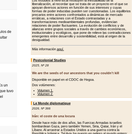
Los estudios a nivel local restituyen la inestabilidad de la
liberalización, al recordar que se trata de un proyecto en el que se
apoyan diversos actores en función de sus intereses y cuyas
formas de poder inducidas pueden ser cuestionadas. Los equilibrios
precarios entre actores confrontados a dinámicas de mercado
erráticas, a relaciones con el Estado contrastadas y a
transformaciones medioambientales profundas, evidencian
relaciones de poder fluctuantes. La evolución de conflictos y de
alianzas entre grupos sociales a través de cambios económicos,
culos de
institucionales y ecológicos, que pone de relieve las contradicciones
emergentes entre desarrollo y sostenibilidad, está al origen de la
ultar
desigualdad.
Más información
aquí.
Postcolonial Studies
2025
,
Nº 28
We are the seeds of our ancestors that you couldn't kill
Disponible en papel en el CDOC de Hegoa.
Dos volúmenes:
Es un
Volumen 1.
 que tuvo
Volumen 2.
el
Le Monde diplomatique
2026
,
Nº 366
Irán: el coste de una locura
Desde hace más de dos años, las Fuerzas Armadas israelíes
bombardean Gaza, pero también Yemen, Siria, Qatar, Irán y el
Líbano. Al arrastrar a Estados Unidos a una guerra contra la
República Islámica, Tel Aviv ha puesto en peligro al mundo entero: