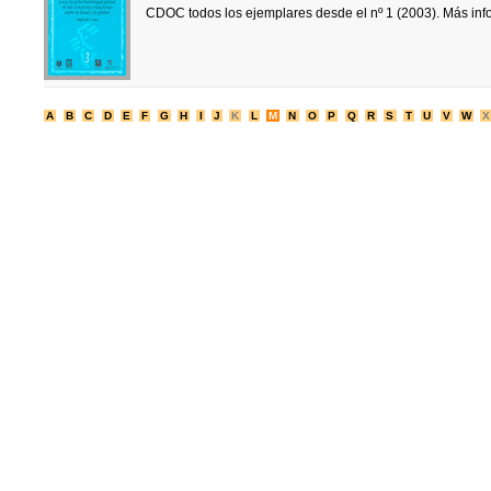
CDOC todos los ejemplares desde el nº 1 (2003). Más in
A
B
C
D
E
F
G
H
I
J
K
L
M
N
O
P
Q
R
S
T
U
V
W
X