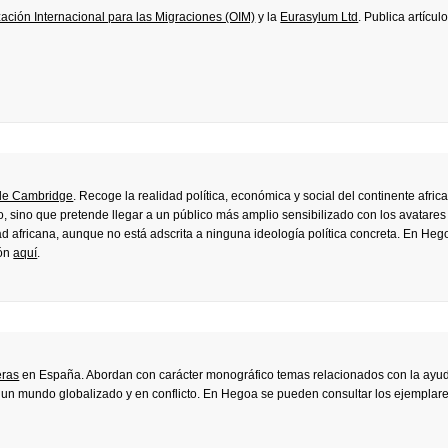
ación Internacional para las Migraciones (OIM)
y la
Eurasylum Ltd
. Publica artícul
de Cambridge
. Recoge la realidad política, económica y social del continente afric
, sino que pretende llegar a un público más amplio sensibilizado con los avatares 
 africana, aunque no está adscrita a ninguna ideología política concreta. En Heg
ión
aquí
.
eras
en España. Abordan con carácter monográfico temas relacionados con la ayu
 un mundo globalizado y en conflicto. En Hegoa se pueden consultar los ejemplar