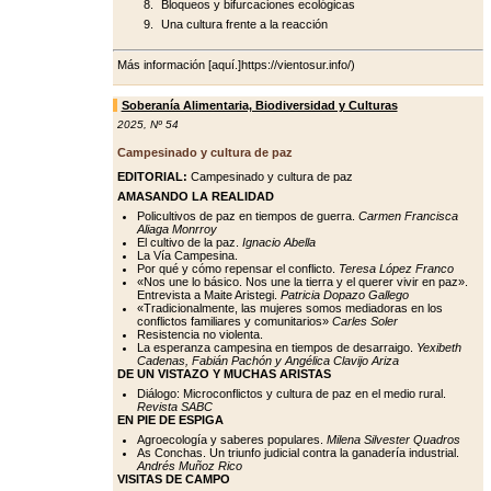
Bloqueos y bifurcaciones ecológicas
Una cultura frente a la reacción
Más información [aquí.]https://vientosur.info/)
Soberanía Alimentaria, Biodiversidad y Culturas
2025
,
Nº 54
Campesinado y cultura de paz
EDITORIAL:
Campesinado y cultura de paz
AMASANDO LA REALIDAD
Policultivos de paz en tiempos de guerra.
Carmen Francisca
Aliaga Monrroy
El cultivo de la paz.
Ignacio Abella
La Vía Campesina.
Por qué y cómo repensar el conflicto.
Teresa López Franco
«Nos une lo básico. Nos une la tierra y el querer vivir en paz».
Entrevista a Maite Aristegi.
Patricia Dopazo Gallego
«Tradicionalmente, las mujeres somos mediadoras en los
conflictos familiares y comunitarios»
Carles Soler
Resistencia no violenta.
La esperanza campesina en tiempos de desarraigo.
Yexibeth
Cadenas, Fabián Pachón y Angélica Clavijo Ariza
DE UN VISTAZO Y MUCHAS ARISTAS
Diálogo: Microconflictos y cultura de paz en el medio rural.
Revista SABC
EN PIE DE ESPIGA
Agroecología y saberes populares.
Milena Silvester Quadros
As Conchas. Un triunfo judicial contra la ganadería industrial.
Andrés Muñoz Rico
VISITAS DE CAMPO