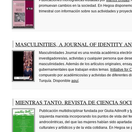
Publicaciones monográficas editadas por
Manos Unidas
.
promuevan cambios en la sociedad. En Hegoa disponemos
trimestral con información sobre sus actividades y proyect
MASCULINITIES, A JOURNAL OF IDENTITY A
Masculinidades Journal es una revista académica electróni
investigadores/as, activistas y cualquier persona que de
masculinidades. Además de los artículos originales, ensay
gubernamentales que trabajan estos temas.
Initiative for 
compuesto por académicos/as y activistas de diferentes dis
Turquía. Disponible
aquí
.
MIENTRAS TANTO. REVISTA DE CIENCIA SOC
Publicación multidisciplinar fundada por Giulia Adinolfi y
M
izquierda marxista incorporando los puntos de vista del fem
androcéntricas, del que las mujeres habían sido apartadas
culturales y artísticos y de la vida cotidiana. En Hegoa 