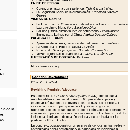
ue
EN PIE DE ESPIGA
ín
Coren: una historia con trastienda.
Félix García Yáñez
La Seguridad Social de la Alimentación.
Francisco Navarro
Gálvez
VISITAS DE CAMPO
La Troje: más de 20 años aprendiendo de la lombriz. Entrevista a
Laura Aceituno Mata.
Vera Bartolomé Díaz
Por una justicia climática libre de patriarcado y colonialismo.
Entrevista a Latinas por el Clima.
Patricia Dopazo Gallego
PALABRA DE CAMPO
Aprender de la tierra, desaprender del género.
eco del rocío
La Biblioteca de Eduardo Sevilla Guzmán
Reseña de
Niñapájaroglaciar. Bernabé Naharro Sanz
Volver a nombrarnos campesinas.
Maria Garcés Suay
ILUSTRACIÓN DE PORTADA:
Xiz Franco
Más información
aquí.
o
zli,
Gender & Development
2026
,
Vol. 1
,
Nº 34
Revisiting Feminist Advocacy
Este número de
Gender & Development
(G&D), con el que la
revista celebra su especial número 100, pretende explorar y
examinar críticamente las diversas estrategias que despliega la
incidencia feminista para promover la justicia de género,
nto de la
representar los intereses de los grupos históricamente oprimidos y,
al mismo tiempo, cuestionar el funcionamiento y las dinámicas de la
les
incidencia dominante, dirigida, financiada y determinada por las
mas
políticas del Norte Global.
En concreto, busca construir un acervo de conocimientos, redes y
aprendizajes sobre estrategias y experiencias de incidencia a