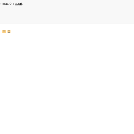
formación
aquí
.
Y
Z