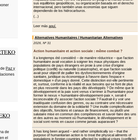
sus equilibrios geopolíticos, su organización basada en el derecho
oponer
internacional, pero también unas economías que siguen
dependiendo de los hidrocarburos.
(...)
Leer más
aquí.
Alternatives Humanitaires / Humanitarian Alternatives
2026
,
Nº 31
RTEKO
Action humanitaire et action sociale : même combat ?
Il a longtemps été considéré – de manière réductrice – que l’action
humanitaire avait vocation à soigner les maux physiques des
populations de pays étrangers en proie à une crise d’origine
a de
Paz y
politique (conflit) ou naturelle (catastrophe), et que l’action sociale
avait pour objectif de pallier les dys­fonctionnements d’origine
 Naciones
sanitaire, juridique ou économique à l’œuvre dans l’espace «
domestique » d’un pays donné. Cette distinction est-elle pertinente
et, surtout, conforme à la réalité et aux besoins qui se font de plus
en plus ressentir dans les pays dits développés ? De même que le
dévelop­pement et la paix sont venus s’arrimer à l’humanitaire pour
former le nexus « humanitaire-développement-paix », serait-il
inconcevable d’y associer l’ac­tion sociale ? Faudrait-il y voir une
ina­déquate confusion des genres, ou au contraire une nécessaire
extension du domaine de la solidarité ? Une inutile complexification
des objectifs, fonc­tions et canaux de financement, ou plu­tôt une
TEKO
salutaire mise en commun des compétences et savoir-faire des uns
et des autres au moment où l’humanitaire, le développement et le
social sont remis en cause comme jamais auparavant ?
It has long been argued – and rather simplistically so – that the
ina de
purpose of humanitarian action is to treat the physical ailments of
en el
populations in foreign countries affected by political crises (conflicts)