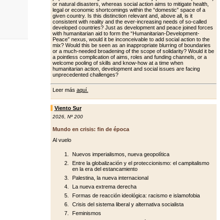
or natural disasters, whereas social action aims to mitigate health,
legal or economic shortcomings within the “domestic” space of a
giv­en country. Is this distinction relevant and, above all, is it
consistent with re­ality and the ever-increasing needs of so-called
developed countries? Just as development and peace joined forc­es
with humanitarian aid to form the “Humanitarian-Development-
Peace” nexus, would it be inconceivable to add social action to the
mix? Would this be seen as an inappropriate blurring of boundaries
or a much-needed broad­ening of the scope of solidarity? Would it be
a pointless complication of aims, roles and funding channels, or a
wel­come pooling of skills and know-how at a time when
humanitarian action, de­velopment and social issues are facing
unprecedented challenges?
Leer más
aquí.
Viento Sur
2026
,
Nº 200
Mundo en crisis: fin de época
Al vuelo
Nuevos imperialismos, nueva geopolítica
Entre la globalización y el proteccionismo: el campitalismo
en la era del estancamiento
Palestina, la nueva internacional
La nueva extrema derecha
Formas de reacción ideológica: racismo e islamofobia
Crisis del sistema liberal y alternativa socialista
Feminismos