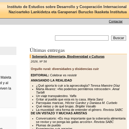
Instituto de Estudios sobre Desarrollo y Cooperación Internacional
Nazioarteko Lankidetza eta Garapenari Buruzko Ikasketa Institutua
Contactar
Últimas entregas
Soberanía Alimentaria, Biodiversidad y Culturas
2026
,
Nº 56
Orgullo rural: diversidades y disidencias cuir
EDITORIAL:
Celebrar es resistir
 Maleta
AMASANDO LA REALIDAD
d y al
¿Qué aporta lo cuir a la agroecología?
Teresa Maestre Díaz
iven la
Marta Álvarez: «No podemos permitirnos retroceder».
Amal
Tarbift
Un viaje transpalestino.
Yaffa
Gritar al pueblo que esta es tu casa.
Maria Sanz
Parroquias maricas.
Héctor Gardez y Daniasa M. Curbelo
Qué nietas y de qué brujas.
Brigitte Vasallo
La muxeidad: otra forma de entender el género.
Revista SABC
DE UN VISTAZO Y MUCHAS ARISTAS
Conversatorio: «Es muy importante que la soberanía alimentaria
se revise y se ponga las gafas arcoíris».
Revista SABC
Plumas de pueblo
Experiencias cuir agrarias