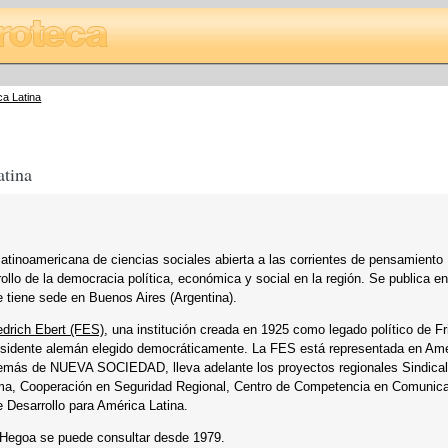
ca Latina
atina
inoamericana de ciencias sociales abierta a las corrientes de pensamiento
rollo de la democracia política, económica y social en la región. Se publica e
 tiene sede en Buenos Aires (Argentina).
edrich Ebert (FES)
, una institución creada en 1925 como legado político de Fr
residente alemán elegido democráticamente. La FES está representada en Am
además de NUEVA SOCIEDAD, lleva adelante los proyectos regionales Sindical
lima, Cooperación en Seguridad Regional, Centro de Competencia en Comunic
Desarrollo para América Latina.
Hegoa se puede consultar desde 1979.