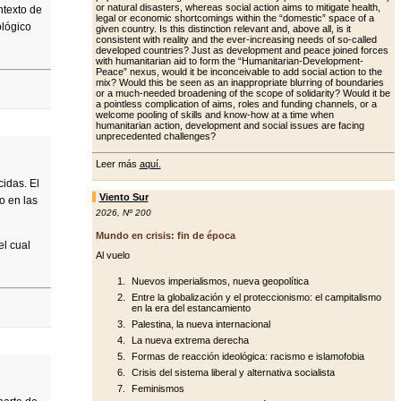
or natural disasters, whereas social action aims to mitigate health,
ntexto de
legal or economic shortcomings within the “domestic” space of a
ológico
giv­en country. Is this distinction relevant and, above all, is it
consistent with re­ality and the ever-increasing needs of so-called
developed countries? Just as development and peace joined forc­es
with humanitarian aid to form the “Humanitarian-Development-
Peace” nexus, would it be inconceivable to add social action to the
mix? Would this be seen as an inappropriate blurring of boundaries
or a much-needed broad­ening of the scope of solidarity? Would it be
a pointless complication of aims, roles and funding channels, or a
wel­come pooling of skills and know-how at a time when
humanitarian action, de­velopment and social issues are facing
unprecedented challenges?
Leer más
aquí.
cidas. El
Viento Sur
o en las
2026
,
Nº 200
Mundo en crisis: fin de época
el cual
Al vuelo
Nuevos imperialismos, nueva geopolítica
Entre la globalización y el proteccionismo: el campitalismo
en la era del estancamiento
Palestina, la nueva internacional
La nueva extrema derecha
Formas de reacción ideológica: racismo e islamofobia
Crisis del sistema liberal y alternativa socialista
Feminismos