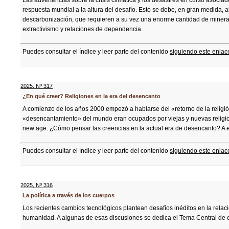
Las advertencias sobre la crisis climática y los desastres en curso asoci
respuesta mundial a la altura del desafío. Esto se debe, en gran medida, a
descarbonización, que requieren a su vez una enorme cantidad de mineral
extractivismo y relaciones de dependencia.
Puedes consultar el índice y leer parte del contenido
siguiendo este enlac
2025
,
Nº 317
¿En qué creer? Religiones en la era del desencanto
A comienzo de los años 2000 empezó a hablarse del «retorno de la religió
«desencantamiento» del mundo eran ocupados por viejas y nuevas religion
new age. ¿Cómo pensar las creencias en la actual era de desencanto? A 
Puedes consultar el índice y leer parte del contenido
siguiendo este enlac
2025
,
Nº 316
La política a través de los cuerpos
Los recientes cambios tecnológicos plantean desafíos inéditos en la relació
humanidad. A algunas de esas discusiones se dedica el Tema Central de