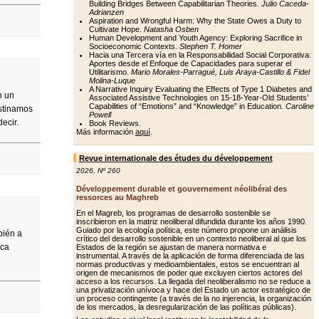
Building Bridges Between Capabilitarian Theories.
Julio Caceda-
Adrianzen
Aspiration and Wrongful Harm: Why the State Owes a Duty to
Cultivate Hope.
Natasha Osben
Human Development and Youth Agency: Exploring Sacrifice in
Socioeconomic Contexts.
Stephen T. Homer
Hacia una Tercera vía en la Responsabilidad Social Corporativa:
Aportes desde el Enfoque de Capacidades para superar el
Utilitarismo.
Mario Morales-Parragué, Luis Araya-Castillo & Fidel
Molina-Luque
A Narrative Inquiry Evaluating the Effects of Type 1 Diabetes and
n un
Associated Assistive Technologies on 15-18-Year-Old Students’
Capabilities of “Emotions” and “Knowledge” in Education.
Caroline
estinamos
Powell
ecir.
Book Reviews.
Más información
aquí
.
Revue internationale des études du développement
2026
,
Nº 260
Développement durable et gouvernement néolibéral des
ressorces au Maghreb
En el Magreb, los programas de desarrollo sostenible se
inscribieron en la matriz neoliberal difundida durante los años 1990.
Guiado por la ecología política, este número propone un análisis
bién a
crítico del desarrollo sostenible en un contexto neoliberal al que los
ica
Estados de la región se ajustan de manera normativa e
instrumental. A través de la aplicación de forma diferenciada de las
normas productivas y medioambientales, estos se encuentran al
origen de mecanismos de poder que excluyen ciertos actores del
acceso a los recursos. La llegada del neoliberalismo no se reduce a
una privatización unívoca y hace del Estado un actor estratégico de
un proceso contingente (a través de la no injerencia, la organización
de los mercados, la desregularización de las políticas públicas).