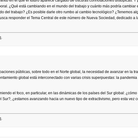
xto en el que el futuro aparece cargado de oscuras connotaciones distópicas. Y 
boral. ¿Qué está cambiando en el mundo del trabajo y cuánto más podría cambiar 
ido del trabajo? ¿Es posible darle otro rumbo al cambio tecnológico? ¿Tenemos al
 busca responder el Tema Central de este número de Nueva Sociedad, dedicado a l
e
.
upaciones públicas, sobre todo en el Norte global, la necesidad de avanzar en la tr
tamiento global está interconectado con varias crisis superpuestas: la pandemia 
endo el foco, en particular, en las dinámicas de los países del Sur global: ¿cómo 
el Sur?, ¿estamos avanzando hacia un nuevo tipo de extractivismo, pero esta vez c
e
.