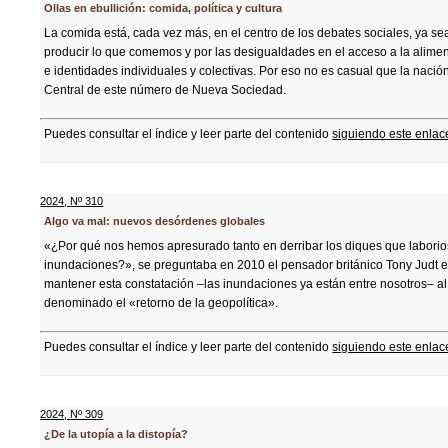
Ollas en ebullición: comida, política y cultura
La comida está, cada vez más, en el centro de los debates sociales, ya sea
producir lo que comemos y por las desigualdades en el acceso a la aliment
e identidades individuales y colectivas. Por eso no es casual que la nació
Central de este número de Nueva Sociedad.
Puedes consultar el índice y leer parte del contenido
siguiendo este enlac
2024
,
Nº 310
Algo va mal: nuevos desórdenes globales
«¿Por qué nos hemos apresurado tanto en derribar los diques que labor
inundaciones?», se preguntaba en 2010 el pensador británico Tony Judt en
mantener esta constatación –las inundaciones ya están entre nosotros– al
denominado el «retorno de la geopolítica».
Puedes consultar el índice y leer parte del contenido
siguiendo este enlac
2024
,
Nº 309
¿De la utopía a la distopía?