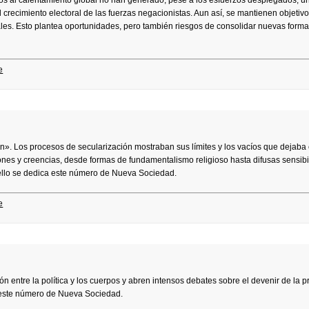
ados al calentamiento global no han generado, pese a los esfuerzos desplegados, u
l crecimiento electoral de las fuerzas negacionistas. Aun así, se mantienen objetiv
es. Esto plantea oportunidades, pero también riesgos de consolidar nuevas form
e
n». Los procesos de secularización mostraban sus límites y los vacíos que dejaba 
es y creencias, desde formas de fundamentalismo religioso hasta difusas sensib
ello se dedica este número de Nueva Sociedad.
e
n entre la política y los cuerpos y abren intensos debates sobre el devenir de la p
 este número de Nueva Sociedad.