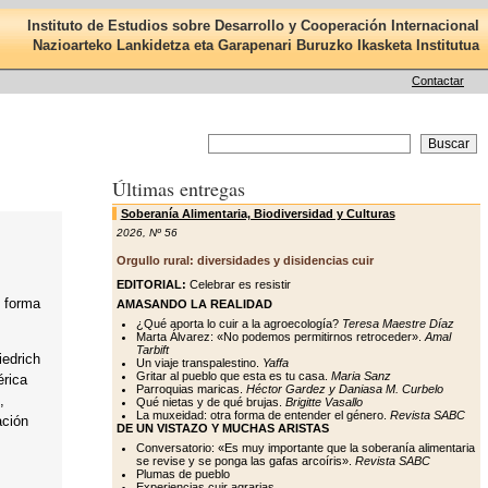
Instituto de Estudios sobre Desarrollo y Cooperación Internacional
Nazioarteko Lankidetza eta Garapenari Buruzko Ikasketa Institutua
Contactar
Últimas entregas
Soberanía Alimentaria, Biodiversidad y Culturas
2026
,
Nº 56
Orgullo rural: diversidades y disidencias cuir
EDITORIAL:
Celebrar es resistir
n forma
AMASANDO LA REALIDAD
¿Qué aporta lo cuir a la agroecología?
Teresa Maestre Díaz
Marta Álvarez: «No podemos permitirnos retroceder».
Amal
Tarbift
iedrich
Un viaje transpalestino.
Yaffa
Gritar al pueblo que esta es tu casa.
Maria Sanz
érica
Parroquias maricas.
Héctor Gardez y Daniasa M. Curbelo
,
Qué nietas y de qué brujas.
Brigitte Vasallo
La muxeidad: otra forma de entender el género.
Revista SABC
ación
DE UN VISTAZO Y MUCHAS ARISTAS
Conversatorio: «Es muy importante que la soberanía alimentaria
se revise y se ponga las gafas arcoíris».
Revista SABC
Plumas de pueblo
Experiencias cuir agrarias