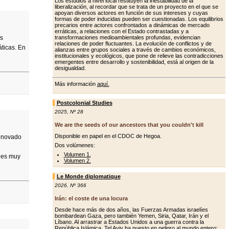
Los estudios a nivel local restituyen la inestabilidad de la
liberalización, al recordar que se trata de un proyecto en el que se
apoyan diversos actores en función de sus intereses y cuyas
formas de poder inducidas pueden ser cuestionadas. Los equilibrios
precarios entre actores confrontados a dinámicas de mercado
erráticas, a relaciones con el Estado contrastadas y a
os
transformaciones medioambientales profundas, evidencian
relaciones de poder fluctuantes. La evolución de conflictos y de
áticas. En
alianzas entre grupos sociales a través de cambios económicos,
institucionales y ecológicos, que pone de relieve las contradicciones
emergentes entre desarrollo y sostenibilidad, está al origen de la
desigualdad.
Más información
aquí.
Postcolonial Studies
2025
,
Nº 28
We are the seeds of our ancestors that you couldn't kill
Disponible en papel en el CDOC de Hegoa.
renovado
Dos volúmenes:
Volumen 1.
ades muy
Volumen 2.
Le Monde diplomatique
2026
,
Nº 366
Irán: el coste de una locura
Desde hace más de dos años, las Fuerzas Armadas israelíes
bombardean Gaza, pero también Yemen, Siria, Qatar, Irán y el
Líbano. Al arrastrar a Estados Unidos a una guerra contra la
República Islámica, Tel Aviv ha puesto en peligro al mundo entero: