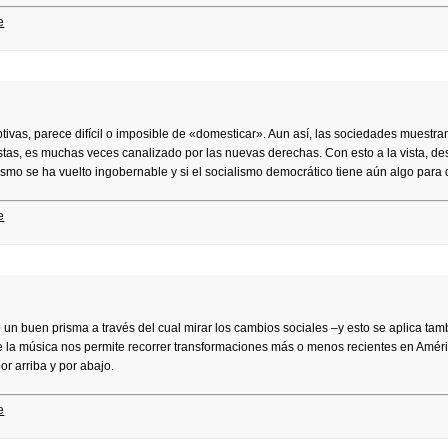
e
tivas, parece difícil o imposible de «domesticar». Aun así, las sociedades muestra
stas, es muchas veces canalizado por las nuevas derechas. Con esto a la vista, d
smo se ha vuelto ingobernable y si el socialismo democrático tiene aún algo para d
e
 un buen prisma a través del cual mirar los cambios sociales –y esto se aplica tam
e la música nos permite recorrer transformaciones más o menos recientes en Amér
or arriba y por abajo.
e