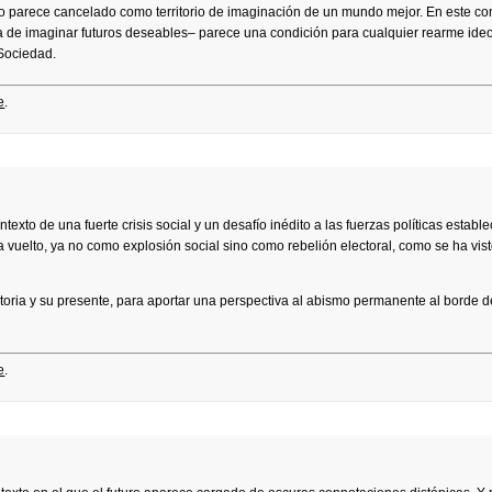
uro parece cancelado como territorio de imaginación de un mundo mejor. En este co
sma de imaginar futuros deseables– parece una condición para cualquier rearme ide
 Sociedad.
e
.
to de una fuerte crisis social y un desafío inédito a las fuerzas políticas estable
 vuelto, ya no como explosión social sino como rebelión electoral, como se ha vist
toria y su presente, para aportar una perspectiva al abismo permanente al borde d
e
.