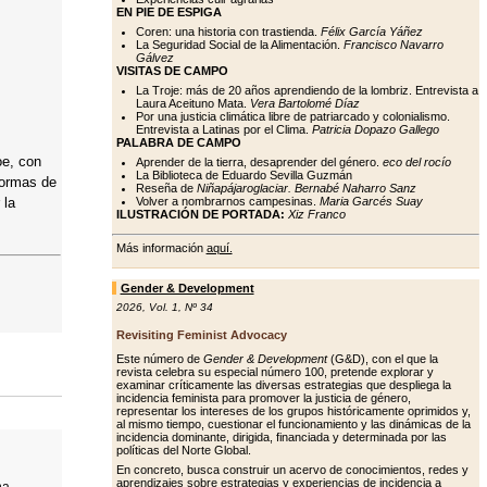
EN PIE DE ESPIGA
Coren: una historia con trastienda.
Félix García Yáñez
La Seguridad Social de la Alimentación.
Francisco Navarro
Gálvez
VISITAS DE CAMPO
La Troje: más de 20 años aprendiendo de la lombriz. Entrevista a
Laura Aceituno Mata.
Vera Bartolomé Díaz
Por una justicia climática libre de patriarcado y colonialismo.
Entrevista a Latinas por el Clima.
Patricia Dopazo Gallego
PALABRA DE CAMPO
oe, con
Aprender de la tierra, desaprender del género.
eco del rocío
La Biblioteca de Eduardo Sevilla Guzmán
 formas de
Reseña de
Niñapájaroglaciar. Bernabé Naharro Sanz
 la
Volver a nombrarnos campesinas.
Maria Garcés Suay
ILUSTRACIÓN DE PORTADA:
Xiz Franco
Más información
aquí.
Gender & Development
2026
,
Vol. 1
,
Nº 34
Revisiting Feminist Advocacy
Este número de
Gender & Development
(G&D), con el que la
revista celebra su especial número 100, pretende explorar y
examinar críticamente las diversas estrategias que despliega la
incidencia feminista para promover la justicia de género,
representar los intereses de los grupos históricamente oprimidos y,
al mismo tiempo, cuestionar el funcionamiento y las dinámicas de la
incidencia dominante, dirigida, financiada y determinada por las
políticas del Norte Global.
En concreto, busca construir un acervo de conocimientos, redes y
aprendizajes sobre estrategias y experiencias de incidencia a