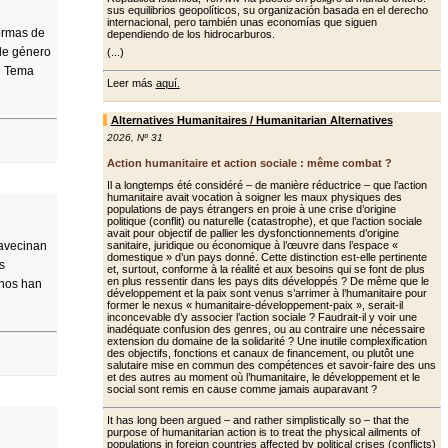
sus equilibrios geopolíticos, su organización basada en el derecho
internacional, pero también unas economías que siguen
formas de
dependiendo de los hidrocarburos.
 de género
(...)
el Tema
Leer más
aquí.
Alternatives Humanitaires / Humanitarian Alternatives
2026
,
Nº 31
Action humanitaire et action sociale : même combat ?
Il a longtemps été considéré – de manière réductrice – que l’action
humanitaire avait vocation à soigner les maux physiques des
populations de pays étrangers en proie à une crise d’origine
politique (conflit) ou naturelle (catastrophe), et que l’action sociale
avait pour objectif de pallier les dys­fonctionnements d’origine
 avecinan
sanitaire, juridique ou économique à l’œuvre dans l’espace «
domestique » d’un pays donné. Cette distinction est-elle pertinente
s
et, surtout, conforme à la réalité et aux besoins qui se font de plus
en plus ressentir dans les pays dits développés ? De même que le
unos han
dévelop­pement et la paix sont venus s’arrimer à l’humanitaire pour
former le nexus « humanitaire-développement-paix », serait-il
inconcevable d’y associer l’ac­tion sociale ? Faudrait-il y voir une
ina­déquate confusion des genres, ou au contraire une nécessaire
extension du domaine de la solidarité ? Une inutile complexification
des objectifs, fonc­tions et canaux de financement, ou plu­tôt une
salutaire mise en commun des compétences et savoir-faire des uns
et des autres au moment où l’humanitaire, le développement et le
social sont remis en cause comme jamais auparavant ?
It has long been argued – and rather simplistically so – that the
purpose of humanitarian action is to treat the physical ailments of
populations in foreign countries affected by political crises (conflicts)