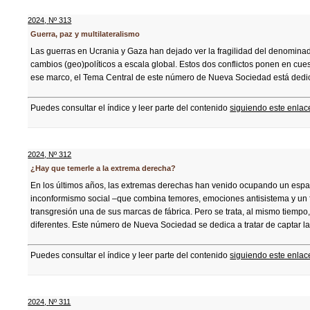
2024
,
Nº 313
Guerra, paz y multilateralismo
Las guerras en Ucrania y Gaza han dejado ver la fragilidad del denomina
cambios (geo)políticos a escala global. Estos dos conflictos ponen en cu
ese marco, el Tema Central de este número de Nueva Sociedad está dedicad
Puedes consultar el índice y leer parte del contenido
siguiendo este enlac
2024
,
Nº 312
¿Hay que temerle a la extrema derecha?
En los últimos años, las extremas derechas han venido ocupando un espac
inconformismo social –que combina temores, emociones antisistema y un fue
transgresión una de sus marcas de fábrica. Pero se trata, al mismo tiempo
diferentes. Este número de Nueva Sociedad se dedica a tratar de captar la
Puedes consultar el índice y leer parte del contenido
siguiendo este enlac
2024
,
Nº 311