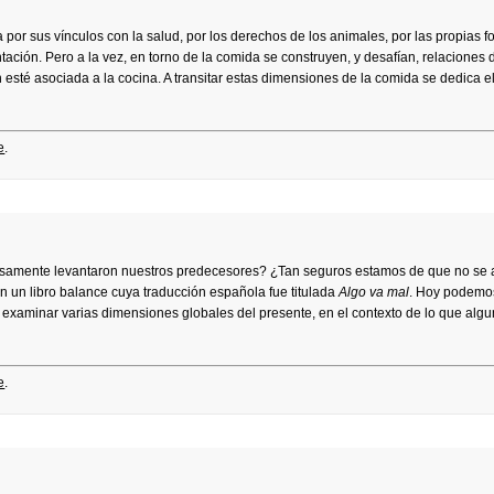
 por sus vínculos con la salud, por los derechos de los animales, por las propias 
ación. Pero a la vez, en torno de la comida se construyen, y desafían, relaciones
n esté asociada a la cocina. A transitar estas dimensiones de la comida se dedica 
e
.
iosamente levantaron nuestros predecesores? ¿Tan seguros estamos de que no se
 un libro balance cuya traducción española fue titulada
Algo va mal
. Hoy podemo
 examinar varias dimensiones globales del presente, en el contexto de lo que alg
e
.