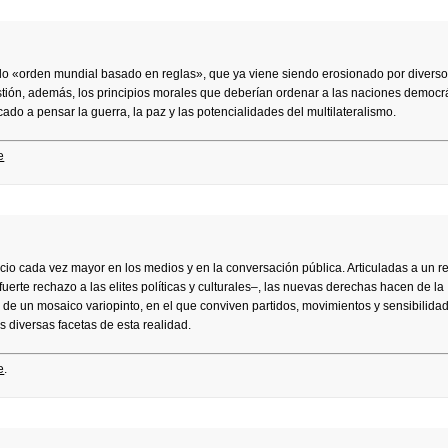
do «orden mundial basado en reglas», que ya viene siendo erosionado por divers
estión, además, los principios morales que deberían ordenar a las naciones democr
o a pensar la guerra, la paz y las potencialidades del multilateralismo.
e
io cada vez mayor en los medios y en la conversación pública. Articuladas a un 
rte rechazo a las elites políticas y culturales–, las nuevas derechas hacen de la
, de un mosaico variopinto, en el que conviven partidos, movimientos y sensibilid
s diversas facetas de esta realidad.
e
.