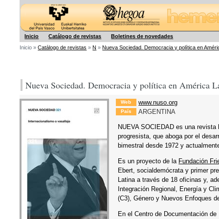
Hegoa
Inicio
Catálogo de revistas
Boletines de novedades
Inicio »
Catálogo de revistas
»
N
»
Nueva Sociedad. Democracia y política en Améri
Nueva Sociedad. Democracia y política en América L
www.nuso.org
Web
ARGENTINA
País
NUEVA SOCIEDAD es una revista lat
progresista, que aboga por el desar
bimestral desde 1972 y actualmente
Es un proyecto de la
Fundación Fri
Ebert, socialdemócrata y primer p
Latina a través de 18 oficinas y, 
Integración Regional, Energía y C
(C3), Género y Nuevos Enfoques de 
En el Centro de Documentación de 