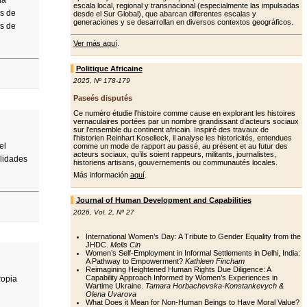
na
escala local, regional y transnacional (especialmente las impulsadas
os de
desde el Sur Global), que abarcan diferentes escalas y
generaciones y se desarrollan en diversos contextos geográficos.
as de
Ver más aquí
.
Politique Africaine
2025
,
Nº 178-179
Paseés disputés
Ce numéro étudie l’histoire comme cause en explorant les histoires
vernaculaires portées par un nombre grandissant d’acteurs sociaux
sur l’ensemble du continent africain. Inspiré des travaux de
l’historien Reinhart Koselleck, il analyse les historicités, entendues
el
comme un mode de rapport au passé, au présent et au futur des
acteurs sociaux, qu’ils soient rappeurs, militants, journalistes,
ilidades
historiens artisans, gouvernements ou communautés locales.
Más información
aquí
.
Journal of Human Development and Capabilities
2026
,
Vol. 2
,
Nº 27
International Women’s Day: A Tribute to Gender Equality from the
JHDC.
Melis Cin
Women’s Self-Employment in Informal Settlements in Delhi, India:
A Pathway to Empowerment?
Kathleen Fincham
Reimagining Heightened Human Rights Due Diligence: A
Capability Approach Informed by Women’s Experiences in
ropia
Wartime Ukraine.
Tamara Horbachevska-Konstankevych &
Olena Uvarova
What Does it Mean for Non-Human Beings to Have Moral Value?