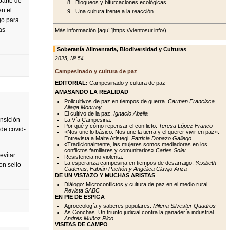
parte de
Bloqueos y bifurcaciones ecológicas
en el
Una cultura frente a la reacción
go para
as
Más información [aquí.]https://vientosur.info/)
Soberanía Alimentaria, Biodiversidad y Culturas
2025
,
Nº 54
Campesinado y cultura de paz
EDITORIAL:
Campesinado y cultura de paz
AMASANDO LA REALIDAD
Policultivos de paz en tiempos de guerra.
Carmen Francisca
Aliaga Monrroy
El cultivo de la paz.
Ignacio Abella
ansición
La Vía Campesina.
Por qué y cómo repensar el conflicto.
Teresa López Franco
de covid-
«Nos une lo básico. Nos une la tierra y el querer vivir en paz».
Entrevista a Maite Aristegi.
Patricia Dopazo Gallego
«Tradicionalmente, las mujeres somos mediadoras en los
conflictos familiares y comunitarios»
Carles Soler
evitar
Resistencia no violenta.
La esperanza campesina en tiempos de desarraigo.
Yexibeth
on sello
Cadenas, Fabián Pachón y Angélica Clavijo Ariza
DE UN VISTAZO Y MUCHAS ARISTAS
Diálogo: Microconflictos y cultura de paz en el medio rural.
Revista SABC
EN PIE DE ESPIGA
Agroecología y saberes populares.
Milena Silvester Quadros
As Conchas. Un triunfo judicial contra la ganadería industrial.
Andrés Muñoz Rico
VISITAS DE CAMPO