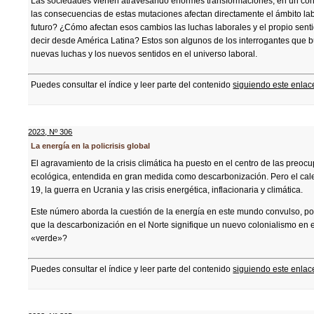
Las sociedades vienen atravesando enormes transformaciones, en un conte
las consecuencias de estas mutaciones afectan directamente el ámbito la
futuro? ¿Cómo afectan esos cambios las luchas laborales y el propio sent
decir desde América Latina? Estos son algunos de los interrogantes que
nuevas luchas y los nuevos sentidos en el universo laboral.
Puedes consultar el índice y leer parte del contenido
siguiendo este enlac
2023
,
Nº 306
La energía en la policrisis global
El agravamiento de la crisis climática ha puesto en el centro de las preoc
ecológica, entendida en gran medida como descarbonización. Pero el calen
19, la guerra en Ucrania y las crisis energética, inflacionaria y climática.
Este número aborda la cuestión de la energía en este mundo convulso, poni
que la descarbonización en el Norte signifique un nuevo colonialismo en 
«verde»?
Puedes consultar el índice y leer parte del contenido
siguiendo este enlac