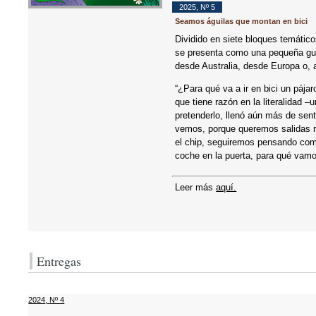
2025
,
Nº 5
Seamos águilas que montan en bici
Dividido en siete bloques temático
se presenta como una pequeña guía
desde Australia, desde Europa o, 
“¿Para qué va a ir en bici un pája
que tiene razón en la literalidad 
pretenderlo, llenó aún más de sen
vemos, porque queremos salidas r
el chip, seguiremos pensando como
coche en la puerta, para qué vamo
Leer más
aquí.
Entregas
2024
,
Nº 4