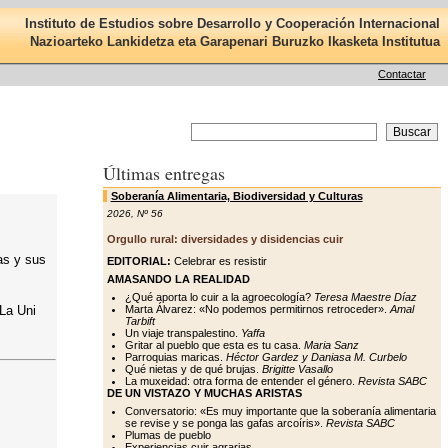
Instituto de Estudios sobre Desarrollo y Cooperación Internacional
Nazioarteko Lankidetza eta Garapenari Buruzko Ikasketa Institutua
Contactar
Últimas entregas
Soberanía Alimentaria, Biodiversidad y Culturas
2026
,
Nº 56
Orgullo rural: diversidades y disidencias cuir
as y sus
EDITORIAL:
Celebrar es resistir
AMASANDO LA REALIDAD
¿Qué aporta lo cuir a la agroecología?
Teresa Maestre Díaz
La Uni
Marta Álvarez: «No podemos permitirnos retroceder».
Amal
Tarbift
Un viaje transpalestino.
Yaffa
Gritar al pueblo que esta es tu casa.
Maria Sanz
Parroquias maricas.
Héctor Gardez y Daniasa M. Curbelo
Qué nietas y de qué brujas.
Brigitte Vasallo
La muxeidad: otra forma de entender el género.
Revista SABC
DE UN VISTAZO Y MUCHAS ARISTAS
Conversatorio: «Es muy importante que la soberanía alimentaria
se revise y se ponga las gafas arcoíris».
Revista SABC
Plumas de pueblo
Experiencias cuir agrarias