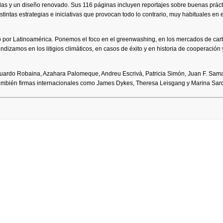
as y un diseño renovado. Sus 116 páginas incluyen reportajes sobre buenas práct
stintas estrategias e iniciativas que provocan todo lo contrario, muy habituales en e
o por Latinoamérica. Ponemos el foco en el greenwashing, en los mercados de car
ofundizamos en los litigios climáticos, en casos de éxito y en historia de cooperación 
ardo Robaina, Azahara Palomeque, Andreu Escrivà, Patricia Simón, Juan F. Sam
también firmas internacionales como James Dykes, Theresa Leisgang y Marina Sar