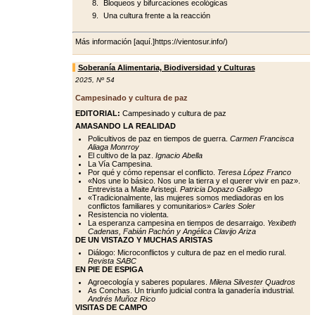
Bloqueos y bifurcaciones ecológicas
Una cultura frente a la reacción
Más información [aquí.]https://vientosur.info/)
Soberanía Alimentaria, Biodiversidad y Culturas
2025
,
Nº 54
Campesinado y cultura de paz
EDITORIAL:
Campesinado y cultura de paz
AMASANDO LA REALIDAD
Policultivos de paz en tiempos de guerra.
Carmen Francisca
Aliaga Monrroy
El cultivo de la paz.
Ignacio Abella
La Vía Campesina.
Por qué y cómo repensar el conflicto.
Teresa López Franco
«Nos une lo básico. Nos une la tierra y el querer vivir en paz».
Entrevista a Maite Aristegi.
Patricia Dopazo Gallego
«Tradicionalmente, las mujeres somos mediadoras en los
conflictos familiares y comunitarios»
Carles Soler
Resistencia no violenta.
La esperanza campesina en tiempos de desarraigo.
Yexibeth
Cadenas, Fabián Pachón y Angélica Clavijo Ariza
DE UN VISTAZO Y MUCHAS ARISTAS
Diálogo: Microconflictos y cultura de paz en el medio rural.
Revista SABC
EN PIE DE ESPIGA
Agroecología y saberes populares.
Milena Silvester Quadros
As Conchas. Un triunfo judicial contra la ganadería industrial.
Andrés Muñoz Rico
VISITAS DE CAMPO