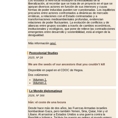
Los estudios a nivel local restituyen la inestabilidad de la
liberalización, al recordar que se trata de un proyecto en el que se
apoyan diversos actores en función de sus intereses y cuyas
formas de poder inducidas pueden ser cuestionadas. Los equilibrios
precarios entre actores confrontados a dinámicas de mercado
erráticas, a relaciones con el Estado contrastadas y a
transformaciones medioambientales profundas, evidencian
relaciones de poder fluctuantes. La evolución de conflictos y de
alianzas entre grupos sociales a través de cambios económicos,
institucionales y ecológicos, que pone de relieve las contradicciones
emergentes entre desarrollo y sostenibilidad, está al origen de la
desigualdad.
Más información
aquí.
Postcolonial Studies
2025
,
Nº 28
We are the seeds of our ancestors that you couldn't kill
Disponible en papel en el CDOC de Hegoa.
Dos volúmenes:
Volumen 1.
Volumen 2.
Le Monde diplomatique
2026
,
Nº 366
Irán: el coste de una locura
Desde hace más de dos años, las Fuerzas Armadas israelíes
bombardean Gaza, pero también Yemen, Siria, Qatar, Irán y el
Líbano. Al arrastrar a Estados Unidos a una guerra contra la
República Islámica, Tel Aviv ha puesto en peligro al mundo entero: