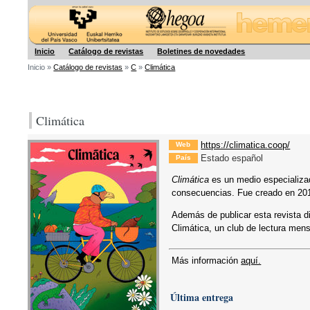
Hegoa
Inicio
Catálogo de revistas
Boletines de novedades
Inicio »
Catálogo de revistas
»
C
»
Climática
Climática
https://climatica.coop/
Web
Estado español
País
Climática
es un medio especializad
consecuencias. Fue creado en 201
Además de publicar esta revista d
Climática, un club de lectura mens
Más información
aquí.
Última entrega