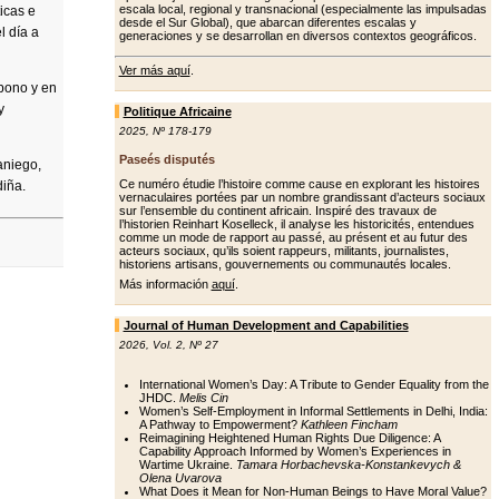
escala local, regional y transnacional (especialmente las impulsadas
icas e
desde el Sur Global), que abarcan diferentes escalas y
l día a
generaciones y se desarrollan en diversos contextos geográficos.
Ver más aquí
.
bono y en
y
Politique Africaine
2025
,
Nº 178-179
Paseés disputés
aniego,
Ce numéro étudie l’histoire comme cause en explorant les histoires
diña.
vernaculaires portées par un nombre grandissant d’acteurs sociaux
sur l’ensemble du continent africain. Inspiré des travaux de
l’historien Reinhart Koselleck, il analyse les historicités, entendues
comme un mode de rapport au passé, au présent et au futur des
acteurs sociaux, qu’ils soient rappeurs, militants, journalistes,
historiens artisans, gouvernements ou communautés locales.
Más información
aquí
.
Journal of Human Development and Capabilities
2026
,
Vol. 2
,
Nº 27
International Women’s Day: A Tribute to Gender Equality from the
JHDC.
Melis Cin
Women’s Self-Employment in Informal Settlements in Delhi, India:
A Pathway to Empowerment?
Kathleen Fincham
Reimagining Heightened Human Rights Due Diligence: A
Capability Approach Informed by Women’s Experiences in
Wartime Ukraine.
Tamara Horbachevska-Konstankevych &
Olena Uvarova
What Does it Mean for Non-Human Beings to Have Moral Value?