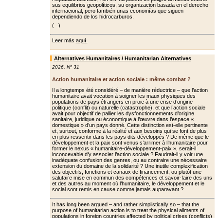
sus equilibrios geopolíticos, su organización basada en el derecho
internacional, pero también unas economías que siguen
dependiendo de los hidrocarburos.
(...)
Leer más
aquí.
Alternatives Humanitaires / Humanitarian Alternatives
2026
,
Nº 31
Action humanitaire et action sociale : même combat ?
Il a longtemps été considéré – de manière réductrice – que l’action
humanitaire avait vocation à soigner les maux physiques des
populations de pays étrangers en proie à une crise d’origine
politique (conflit) ou naturelle (catastrophe), et que l’action sociale
avait pour objectif de pallier les dys­fonctionnements d’origine
sanitaire, juridique ou économique à l’œuvre dans l’espace «
domestique » d’un pays donné. Cette distinction est-elle pertinente
et, surtout, conforme à la réalité et aux besoins qui se font de plus
en plus ressentir dans les pays dits développés ? De même que le
dévelop­pement et la paix sont venus s’arrimer à l’humanitaire pour
former le nexus « humanitaire-développement-paix », serait-il
inconcevable d’y associer l’ac­tion sociale ? Faudrait-il y voir une
ina­déquate confusion des genres, ou au contraire une nécessaire
extension du domaine de la solidarité ? Une inutile complexification
des objectifs, fonc­tions et canaux de financement, ou plu­tôt une
salutaire mise en commun des compétences et savoir-faire des uns
et des autres au moment où l’humanitaire, le développement et le
social sont remis en cause comme jamais auparavant ?
It has long been argued – and rather simplistically so – that the
purpose of humanitarian action is to treat the physical ailments of
populations in foreign countries affected by political crises (conflicts)