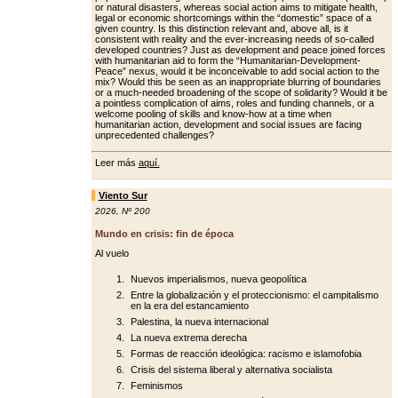
or natural disasters, whereas social action aims to mitigate health,
legal or economic shortcomings within the “domestic” space of a
giv­en country. Is this distinction relevant and, above all, is it
consistent with re­ality and the ever-increasing needs of so-called
developed countries? Just as development and peace joined forc­es
with humanitarian aid to form the “Humanitarian-Development-
Peace” nexus, would it be inconceivable to add social action to the
mix? Would this be seen as an inappropriate blurring of boundaries
or a much-needed broad­ening of the scope of solidarity? Would it be
a pointless complication of aims, roles and funding channels, or a
wel­come pooling of skills and know-how at a time when
humanitarian action, de­velopment and social issues are facing
unprecedented challenges?
Leer más
aquí.
Viento Sur
2026
,
Nº 200
Mundo en crisis: fin de época
Al vuelo
Nuevos imperialismos, nueva geopolítica
Entre la globalización y el proteccionismo: el campitalismo
en la era del estancamiento
Palestina, la nueva internacional
La nueva extrema derecha
Formas de reacción ideológica: racismo e islamofobia
Crisis del sistema liberal y alternativa socialista
Feminismos