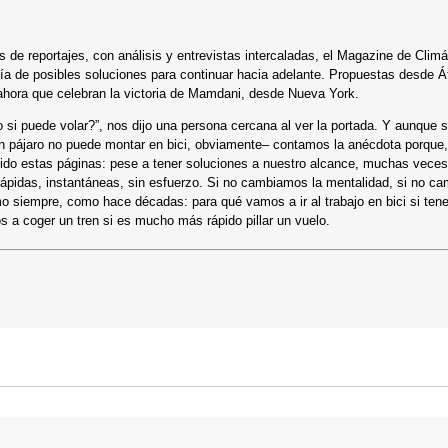
s de reportajes, con análisis y entrevistas intercaladas, el Magazine de Climá
 de posibles soluciones para continuar hacia adelante. Propuestas desde Áf
ahora que celebran la victoria de Mamdani, desde Nueva York.
ro si puede volar?”, nos dijo una persona cercana al ver la portada. Y aunque
–un pájaro no puede montar en bici, obviamente– contamos la anécdota porque,
tido estas páginas: pese a tener soluciones a nuestro alcance, muchas veces
ápidas, instantáneas, sin esfuerzo. Si no cambiamos la mentalidad, si no c
 siempre, como hace décadas: para qué vamos a ir al trabajo en bici si ten
s a coger un tren si es mucho más rápido pillar un vuelo.