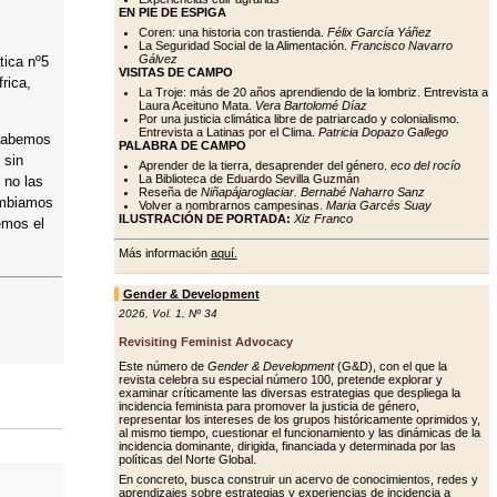
EN PIE DE ESPIGA
Coren: una historia con trastienda.
Félix García Yáñez
La Seguridad Social de la Alimentación.
Francisco Navarro
Gálvez
tica nº5
VISITAS DE CAMPO
rica,
La Troje: más de 20 años aprendiendo de la lombriz. Entrevista a
Laura Aceituno Mata.
Vera Bartolomé Díaz
Por una justicia climática libre de patriarcado y colonialismo.
Entrevista a Latinas por el Clima.
Patricia Dopazo Gallego
 sabemos
PALABRA DE CAMPO
 sin
Aprender de la tierra, desaprender del género.
eco del rocío
La Biblioteca de Eduardo Sevilla Guzmán
 no las
Reseña de
Niñapájaroglaciar. Bernabé Naharro Sanz
ambiamos
Volver a nombrarnos campesinas.
Maria Garcés Suay
ILUSTRACIÓN DE PORTADA:
Xiz Franco
emos el
Más información
aquí.
Gender & Development
2026
,
Vol. 1
,
Nº 34
Revisiting Feminist Advocacy
Este número de
Gender & Development
(G&D), con el que la
revista celebra su especial número 100, pretende explorar y
examinar críticamente las diversas estrategias que despliega la
incidencia feminista para promover la justicia de género,
representar los intereses de los grupos históricamente oprimidos y,
al mismo tiempo, cuestionar el funcionamiento y las dinámicas de la
incidencia dominante, dirigida, financiada y determinada por las
políticas del Norte Global.
En concreto, busca construir un acervo de conocimientos, redes y
aprendizajes sobre estrategias y experiencias de incidencia a