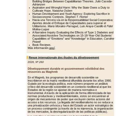
Building Bridges Between Capabilitarian Theories.
Julio Caceda-
Adrianzen
Aspiration and Wrongful Harm: Why the State Owes a Duty to
Cultivate Hope.
Natasha Osben
Human Development and Youth Agency: Exploring Sacrifice in
Socioeconomic Contexts.
Stephen T. Homer
Hacia una Tercera vía en la Responsabilidad Social Corporativa:
Aportes desde el Enfoque de Capacidades para superar el
Utilitarismo.
Mario Morales-Parragué, Luis Araya-Castillo & Fidel
Molina-Luque
A Narrative Inquiry Evaluating the Effects of Type 1 Diabetes and
Associated Assistive Technologies on 15-18-Year-Old Students’
Capabilities of “Emotions” and “Knowledge” in Education.
Caroline
Powell
Book Reviews.
Más información
aquí
.
Revue internationale des études du développement
2026
,
Nº 260
Développement durable et gouvernement néolibéral des
ressorces au Maghreb
En el Magreb, los programas de desarrollo sostenible se
inscribieron en la matriz neoliberal difundida durante los años 1990.
Guiado por la ecología política, este número propone un análisis
crítico del desarrollo sostenible en un contexto neoliberal al que los
Estados de la región se ajustan de manera normativa e
instrumental. A través de la aplicación de forma diferenciada de las
normas productivas y medioambientales, estos se encuentran al
origen de mecanismos de poder que excluyen ciertos actores del
acceso a los recursos. La llegada del neoliberalismo no se reduce a
una privatización unívoca y hace del Estado un actor estratégico de
un proceso contingente (a través de la no injerencia, la organización
de los mercados, la desregularización de las políticas públicas).