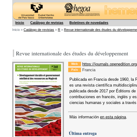
Hegoa
Inicio
Catálogo de revistas
Boletines de novedades
Inicio »
Catálogo de revistas
»
R
»
Revue internationale des études du développeme
Revue internationale des études du développement
https://journals.openedition.org
Web
Francia
País
Publicada en Francia desde 1960, la 
es una revista científica multidiscipl
publicada desde 2017 por Éditions de
contribuciones en francés, inglés y es
ciencias humanas y sociales a través
Más información
en esta página
.
Última entrega