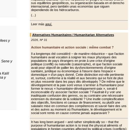
sus equilibrios geopolíticos, su organización basada en el derecho
internacional, pero también unas economías que siguen
dependiendo de los hidrocarburos.
(...)
Leer más
aquí.
Alternatives Humanitaires / Humanitarian Alternatives
2026
,
Nº 31
Mees y
Action humanitaire et action sociale : même combat ?
Il a longtemps été considéré – de manière réductrice – que l’action
humanitaire avait vocation à soigner les maux physiques des
populations de pays étrangers en proie à une crise d’origine
 Sene y
politique (conflit) ou naturelle (catastrophe), et que l’action sociale
avait pour objectif de pallier les dys­fonctionnements d’origine
sanitaire, juridique ou économique à l’œuvre dans l’espace «
a Kalil
domestique » d’un pays donné. Cette distinction est-elle pertinente
ba y
et, surtout, conforme à la réalité et aux besoins qui se font de plus
en plus ressentir dans les pays dits développés ? De même que le
dévelop­pement et la paix sont venus s’arrimer à l’humanitaire pour
former le nexus « humanitaire-développement-paix », serait-il
inconcevable d’y associer l’ac­tion sociale ? Faudrait-il y voir une
ina­déquate confusion des genres, ou au contraire une nécessaire
extension du domaine de la solidarité ? Une inutile complexification
des objectifs, fonc­tions et canaux de financement, ou plu­tôt une
salutaire mise en commun des compétences et savoir-faire des uns
et des autres au moment où l’humanitaire, le développement et le
social sont remis en cause comme jamais auparavant ?
It has long been argued – and rather simplistically so – that the
purpose of humanitarian action is to treat the physical ailments of
populations in foreign countries affected by political crises (conflicts)