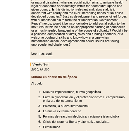
or natural disasters, whereas social action aims to mitigate health,
legal or economic shortcomings within the “domestic” space of a
giv­en country. Is this distinction relevant and, above all, is it
consistent with re­ality and the ever-increasing needs of so-called
developed countries? Just as development and peace joined forc­es
with humanitarian aid to form the “Humanitarian-Development-
Peace” nexus, would it be inconceivable to add social action to the
mix? Would this be seen as an inappropriate blurring of boundaries
or a much-needed broad­ening of the scope of solidarity? Would it be
a pointless complication of aims, roles and funding channels, or a
wel­come pooling of skills and know-how at a time when
humanitarian action, de­velopment and social issues are facing
unprecedented challenges?
Leer más
aquí.
Viento Sur
2026
,
Nº 200
Mundo en crisis: fin de época
Al vuelo
Nuevos imperialismos, nueva geopolítica
Entre la globalización y el proteccionismo: el campitalismo
en la era del estancamiento
Palestina, la nueva internacional
La nueva extrema derecha
Formas de reacción ideológica: racismo e islamofobia
Crisis del sistema liberal y alternativa socialista
Feminismos