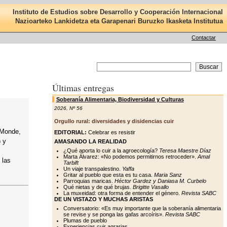
Instituto de Estudios sobre Desarrollo y Cooperación Internacional
Nazioarteko Lankidetza eta Garapenari Buruzko Ikasketa Institutua
Contactar
Últimas entregas
Soberanía Alimentaria, Biodiversidad y Culturas
2026
,
Nº 56
Orgullo rural: diversidades y disidencias cuir
 Monde,
EDITORIAL:
Celebrar es resistir
) y
AMASANDO LA REALIDAD
¿Qué aporta lo cuir a la agroecología?
Teresa Maestre Díaz
Marta Álvarez: «No podemos permitirnos retroceder».
Amal
 las
Tarbift
Un viaje transpalestino.
Yaffa
Gritar al pueblo que esta es tu casa.
Maria Sanz
Parroquias maricas.
Héctor Gardez y Daniasa M. Curbelo
Qué nietas y de qué brujas.
Brigitte Vasallo
La muxeidad: otra forma de entender el género.
Revista SABC
DE UN VISTAZO Y MUCHAS ARISTAS
Conversatorio: «Es muy importante que la soberanía alimentaria
se revise y se ponga las gafas arcoíris».
Revista SABC
Plumas de pueblo
Experiencias cuir agrarias