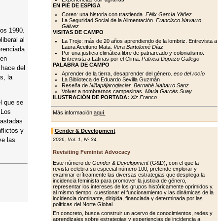
EN PIE DE ESPIGA
Coren: una historia con trastienda.
Félix García Yáñez
La Seguridad Social de la Alimentación.
Francisco Navarro
Gálvez
ños 1990.
VISITAS DE CAMPO
iberal al
La Troje: más de 20 años aprendiendo de la lombriz. Entrevista a
Laura Aceituno Mata.
Vera Bartolomé Díaz
erenciada
Por una justicia climática libre de patriarcado y colonialismo.
yen
Entrevista a Latinas por el Clima.
Patricia Dopazo Gallego
PALABRA DE CAMPO
 hace del
Aprender de la tierra, desaprender del género.
eco del rocío
s, la
La Biblioteca de Eduardo Sevilla Guzmán
Reseña de
Niñapájaroglaciar. Bernabé Naharro Sanz
Volver a nombrarnos campesinas.
Maria Garcés Suay
ILUSTRACIÓN DE PORTADA:
Xiz Franco
el que se
 Los
Más información
aquí.
rastadas
flictos y
Gender & Development
ve las
2026
,
Vol. 1
,
Nº 34
Revisiting Feminist Advocacy
Este número de
Gender & Development
(G&D), con el que la
revista celebra su especial número 100, pretende explorar y
examinar críticamente las diversas estrategias que despliega la
incidencia feminista para promover la justicia de género,
representar los intereses de los grupos históricamente oprimidos y,
al mismo tiempo, cuestionar el funcionamiento y las dinámicas de la
incidencia dominante, dirigida, financiada y determinada por las
políticas del Norte Global.
En concreto, busca construir un acervo de conocimientos, redes y
aprendizajes sobre estrategias y experiencias de incidencia a