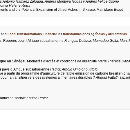
is Antonio Ramírez Zuluaga, Andrea Montoya Rodas y Andrés Felipe Osorio
onomía
Hélène Roux
nts and the Potential Expansion of Jihadi Actors in Sikasso, Mali
Marte Beldé
al and Food Transformations Financiar las transformaciones agrícolas y alimentarias
res. Repères pour l’Afrique subsaharienne
François Doligez, Mamadou Goïta, Marc 
ique au Sénégal. Modalités d’accès et conditions de durabilité
Marie Thérèse Daba
des pays d’Afrique subsaharienne
Patrick Arnold Ombiono Kitoto
ive à partir du programme d’agriculture de faible émission de carbone brésilien
Livi
rs pour la transition vers des systèmes alimentaires durables ?
Abdoul Fattath Tapso
roduction sociale
Louise Protar