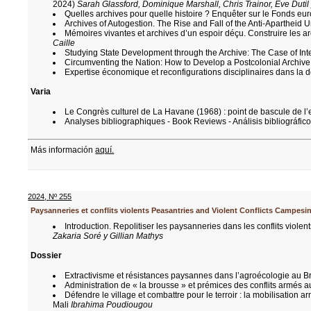
2024)
Sarah Glassford, Dominique Marshall, Chris Trainor, Eve Duti
Quelles archives pour quelle histoire ? Enquêter sur le Fonds 
Archives of Autogestion. The Rise and Fall of the Anti-Apartheid
Mémoires vivantes et archives d’un espoir déçu. Construire les 
Caille
Studying State Development through the Archive: The Case of Int
Circumventing the Nation: How to Develop a Postcolonial Archive 
Expertise économique et reconfigurations disciplinaires dans la 
Varia
Le Congrès culturel de La Havane (1968) : point de bascule de l
Analyses bibliographiques - Book Reviews - Análisis bibliográfic
Más información
aquí.
2024
,
Nº 255
Paysanneries et conflits violents Peasantries and Violent Conflicts Campesi
Introduction. Repolitiser les paysanneries dans les conflits violen
Zakaria Soré y Gillian Mathys
Dossier
Extractivisme et résistances paysannes dans l’agroécologie au Br
Administration de « la brousse » et prémices des conflits armés
Défendre le village et combattre pour le terroir : la mobilisatio
Mali
Ibrahima Poudiougou