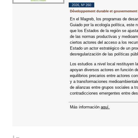
2026
,
Nº 260
Développement durable et gouvernement 
En el Magreb, los programas de desarro
Guiado por la ecología política, este 
que los Estados de la región se ajust
de las normas productivas y medioam
ciertos actores del acceso a los recur
Estado un actor estratégico de un proc
desregularización de las políticas públ
Los estudios a nivel local restituyen l
apoyan diversos actores en función d
equilibrios precarios entre actores c
y a transformaciones medioambientales
de alianzas entre grupos sociales a t
contradicciones emergentes entre desar
Más información
aquí.