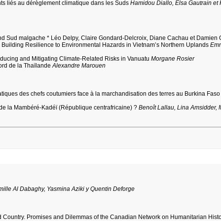
ts liés au dérèglement climatique dans les Suds
Hamidou Diallo, Elsa Gautrain et 
Grand Sud malgache * Léo Delpy, Claire Gondard-Delcroix, Diane Cachau et Damien G
 in Building Resilience to Environmental Hazards in Vietnam’s Northern Uplands
Em
ucing and Mitigating Climate-Related Risks in Vanuatu
Morgane Rosier
ord de la Thaïlande
Alexandre Marouen
ratiques des chefs coutumiers face à la marchandisation des terres au Burkina Fas
s de la Mambéré-Kadéï (République centrafricaine) ?
Benoît Lallau, Lina Amsidder, 
ille Al Dabaghy, Yasmina Aziki y Quentin Deforge
d Country. Promises and Dilemmas of the Canadian Network on Humanitarian Histo