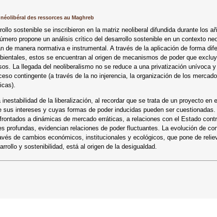
néolibéral des ressorces au Maghreb
llo sostenible se inscribieron en la matriz neoliberal difundida durante los a
número propone un análisis crítico del desarrollo sostenible en un contexto neol
an de manera normativa e instrumental. A través de la aplicación de forma dif
bientales, estos se encuentran al origen de mecanismos de poder que exclu
sos. La llegada del neoliberalismo no se reduce a una privatización unívoca y
eso contingente (a través de la no injerencia, la organización de los mercado
icas).
a inestabilidad de la liberalización, al recordar que se trata de un proyecto en 
e sus intereses y cuyas formas de poder inducidas pueden ser cuestionadas.
onfrontados a dinámicas de mercado erráticas, a relaciones con el Estado cont
 profundas, evidencian relaciones de poder fluctuantes. La evolución de con
ravés de cambios económicos, institucionales y ecológicos, que pone de relie
rollo y sostenibilidad, está al origen de la desigualdad.