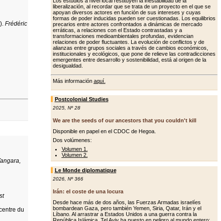
Los estudios a nivel local restituyen la inestabilidad de la
liberalización, al recordar que se trata de un proyecto en el que se
apoyan diversos actores en función de sus intereses y cuyas
formas de poder inducidas pueden ser cuestionadas. Los equilibrios
).
Frédéric
precarios entre actores confrontados a dinámicas de mercado
erráticas, a relaciones con el Estado contrastadas y a
transformaciones medioambientales profundas, evidencian
relaciones de poder fluctuantes. La evolución de conflictos y de
alianzas entre grupos sociales a través de cambios económicos,
institucionales y ecológicos, que pone de relieve las contradicciones
emergentes entre desarrollo y sostenibilidad, está al origen de la
desigualdad.
Más información
aquí.
Postcolonial Studies
2025
,
Nº 28
We are the seeds of our ancestors that you couldn't kill
Disponible en papel en el CDOC de Hegoa.
Dos volúmenes:
Volumen 1.
Volumen 2.
angara,
Le Monde diplomatique
2026
,
Nº 366
Irán: el coste de una locura
st
Desde hace más de dos años, las Fuerzas Armadas israelíes
bombardean Gaza, pero también Yemen, Siria, Qatar, Irán y el
 centre du
Líbano. Al arrastrar a Estados Unidos a una guerra contra la
República Islámica, Tel Aviv ha puesto en peligro al mundo entero: