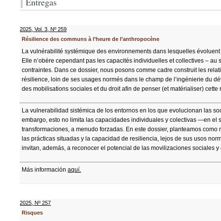
Entregas
2025
,
Vol. 3
,
Nº 259
Résilience des communs à l’heure de l’anthropocène
La vulnérabilité systémique des environnements dans lesquelles évoluent 
Elle n’obère cependant pas les capacités individuelles et collectives – a
contraintes. Dans ce dossier, nous posons comme cadre construit les relation
résilience, loin de ses usages normés dans le champ de l’ingénierie du dév
des mobilisations sociales et du droit afin de penser (et matérialiser) ce
La vulnerabilidad sistémica de los entornos en los que evolucionan las so
embargo, esto no limita las capacidades individuales y colectivas —en e
transformaciones, a menudo forzadas. En este dossier, planteamos como ma
las prácticas situadas y la capacidad de resiliencia, lejos de sus usos no
invitan, además, a reconocer el potencial de las movilizaciones sociales y
Más información
aquí.
2025
,
Nº 257
Risques