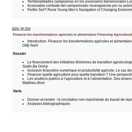
Territorialidades campesinas en los escenarios transicionales
Lu
Incansable combate del campesinado nicaragüense por su aut
Fertile Soil? Rural Young Men’s Navigation of Changing Environme
2024
,
Nº 254
Financer les transformations agricoles et alimentaires Financing Agricultur
Introduction. Financer les transformations agricoles et alimentai
Gifty Narh
Dossier
Le financement des initiatives féminines de transition agroécolog
Sadio Ba Gning
Inclusion financière numérique et productivité agricole. Le cas 
Financer quelle agriculture pour quelle transition ? Une perspect
Les soutiens publics à l’agriculture et à l’alimentation. Des levie
Matthieu Brun
Varia
Donner et rendre : la circulation non marchande du travail de rep
Analyses bibliographiques