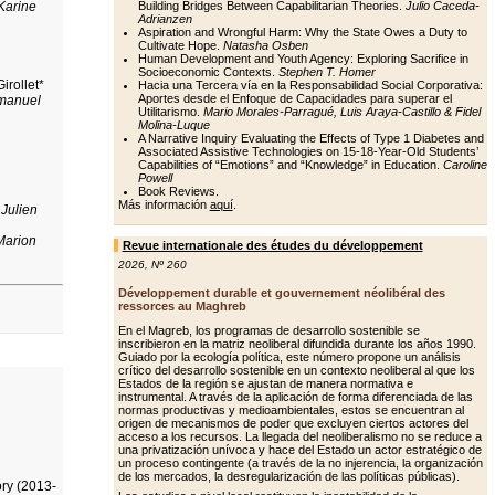
Karine
Building Bridges Between Capabilitarian Theories.
Julio Caceda-
Adrianzen
Aspiration and Wrongful Harm: Why the State Owes a Duty to
Cultivate Hope.
Natasha Osben
Human Development and Youth Agency: Exploring Sacrifice in
Socioeconomic Contexts.
Stephen T. Homer
irollet*
Hacia una Tercera vía en la Responsabilidad Social Corporativa:
Aportes desde el Enfoque de Capacidades para superar el
manuel
Utilitarismo.
Mario Morales-Parragué, Luis Araya-Castillo & Fidel
Molina-Luque
A Narrative Inquiry Evaluating the Effects of Type 1 Diabetes and
Associated Assistive Technologies on 15-18-Year-Old Students’
Capabilities of “Emotions” and “Knowledge” in Education.
Caroline
Powell
Book Reviews.
Más información
aquí
.
o
Julien
Marion
Revue internationale des études du développement
2026
,
Nº 260
Développement durable et gouvernement néolibéral des
ressorces au Maghreb
En el Magreb, los programas de desarrollo sostenible se
inscribieron en la matriz neoliberal difundida durante los años 1990.
Guiado por la ecología política, este número propone un análisis
crítico del desarrollo sostenible en un contexto neoliberal al que los
Estados de la región se ajustan de manera normativa e
instrumental. A través de la aplicación de forma diferenciada de las
normas productivas y medioambientales, estos se encuentran al
origen de mecanismos de poder que excluyen ciertos actores del
acceso a los recursos. La llegada del neoliberalismo no se reduce a
una privatización unívoca y hace del Estado un actor estratégico de
un proceso contingente (a través de la no injerencia, la organización
de los mercados, la desregularización de las políticas públicas).
ry (2013-