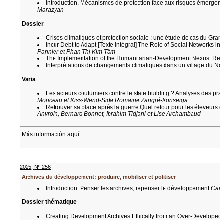
Introduction. Mécanismes de protection face aux risques émergen
Marazyan
Dossier
Crises climatiques et protection sociale : une étude de cas du 
Incur Debt to Adapt [Texte intégral] The Role of Social Networks
Pannier et Phan Thị Kim Tâm
The Implementation of the Humanitarian-Development Nexus. Red
Interprétations de changements climatiques dans un village du N
Varia
Les acteurs coutumiers contre le state building ? Analyses des p
Moriceau et Kiss-Wend-Sida Romaine Zangré-Konseiga
Retrouver sa place après la guerre Quel retour pour les éleveur
Anvroin, Bernard Bonnet, Ibrahim Tidjani et Lise Archambaud
Más información
aquí.
2025
,
Nº 256
Archives du développement: produire, mobiliser et politiser
Introduction. Penser les archives, repenser le développement
Cam
Dossier thématique
Creating Development Archives Ethically from an Over-Develope