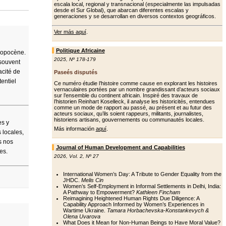
escala local, regional y transnacional (especialmente las impulsadas
desde el Sur Global), que abarcan diferentes escalas y
generaciones y se desarrollan en diversos contextos geográficos.
Ver más aquí
.
Politique Africaine
hropocène.
2025
,
Nº 178-179
 souvent
acité de
Paseés disputés
entiel
Ce numéro étudie l’histoire comme cause en explorant les histoires
vernaculaires portées par un nombre grandissant d’acteurs sociaux
sur l’ensemble du continent africain. Inspiré des travaux de
l’historien Reinhart Koselleck, il analyse les historicités, entendues
comme un mode de rapport au passé, au présent et au futur des
acteurs sociaux, qu’ils soient rappeurs, militants, journalistes,
historiens artisans, gouvernements ou communautés locales.
es y
Más información
aquí
.
 locales,
s nos
Journal of Human Development and Capabilities
es.
2026
,
Vol. 2
,
Nº 27
International Women’s Day: A Tribute to Gender Equality from the
JHDC.
Melis Cin
Women’s Self-Employment in Informal Settlements in Delhi, India:
A Pathway to Empowerment?
Kathleen Fincham
Reimagining Heightened Human Rights Due Diligence: A
Capability Approach Informed by Women’s Experiences in
Wartime Ukraine.
Tamara Horbachevska-Konstankevych &
Olena Uvarova
What Does it Mean for Non-Human Beings to Have Moral Value?