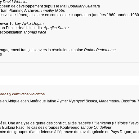
l y David Webster
européen de développement depuis le Mali
Bouakary Ouattara
 Urban Planning Archives.
Timothy Gibbs
archives de l’énergie solaire en contexte de coopération (années 1960-années 1980
erwar Turkey.
Aykiz Dogan
on Public Health in India.
Aprajita Sarcar
décolonisation
Thomas Irace
’engagement français envers la révolution cubaine
Rafael Pedemonte
os
nados y conflictos violentos
ts en Afrique et en Amérique latine
Aymar Nyenyezi Bisoka, Mahamadou Bassirou T
ésil. Une analyse de genre des conflictualités
Isabelle Hillenkamp y Héloïse Prévo
 au Burkina Faso : le cas des groupes Koglweogo
Tanguy Quidelleur
n armée des groupes d’autodéfense à l’épreuve du travail agricole en Pays Dogon, au