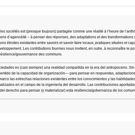
les sociétés est (presque toujours) partagée comme une réalité à l’heure de l’ant
u sens d’agencéité – à penser des réponses, des adaptations et des transformations
s étroites existantes entre savoirs et savoir-faire locaux, pratiques situées et cap
eloppement. Les contributions fournies nous invitent, en outre, à reconnaître le pot
tte résilience/gouvernance des communs.
ciedades es (casi siempre) una realidad compartida en la era del antropoceno. Sin
l sentido de la capacidad de organización— para pensar en respuestas, adaptacion
rco las estrechas relaciones existentes entre los conocimientos y las habilidades
rmalizados en el campo de la ingeniería del desarrollo. Las contribuciones aportada
 del derecho para pensar (y materializar) esta resiliencia/gobernanza de los comun