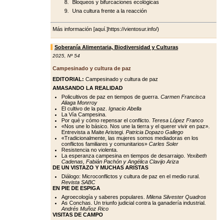
Bloqueos y bifurcaciones ecológicas
Una cultura frente a la reacción
Más información [aquí.]https://vientosur.info/)
Soberanía Alimentaria, Biodiversidad y Culturas
2025
,
Nº 54
Campesinado y cultura de paz
EDITORIAL:
Campesinado y cultura de paz
AMASANDO LA REALIDAD
Policultivos de paz en tiempos de guerra.
Carmen Francisca
Aliaga Monrroy
El cultivo de la paz.
Ignacio Abella
La Vía Campesina.
Por qué y cómo repensar el conflicto.
Teresa López Franco
«Nos une lo básico. Nos une la tierra y el querer vivir en paz».
Entrevista a Maite Aristegi.
Patricia Dopazo Gallego
«Tradicionalmente, las mujeres somos mediadoras en los
conflictos familiares y comunitarios»
Carles Soler
Resistencia no violenta.
La esperanza campesina en tiempos de desarraigo.
Yexibeth
Cadenas, Fabián Pachón y Angélica Clavijo Ariza
DE UN VISTAZO Y MUCHAS ARISTAS
Diálogo: Microconflictos y cultura de paz en el medio rural.
Revista SABC
EN PIE DE ESPIGA
Agroecología y saberes populares.
Milena Silvester Quadros
As Conchas. Un triunfo judicial contra la ganadería industrial.
Andrés Muñoz Rico
VISITAS DE CAMPO