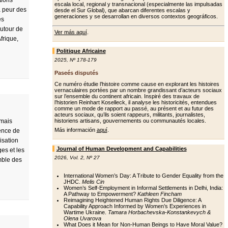
tions
escala local, regional y transnacional (especialmente las impulsadas
a peur des
desde el Sur Global), que abarcan diferentes escalas y
generaciones y se desarrollan en diversos contextos geográficos.
es
autour de
Ver más aquí
.
frique,
Politique Africaine
2025
,
Nº 178-179
Paseés disputés
Ce numéro étudie l’histoire comme cause en explorant les histoires
vernaculaires portées par un nombre grandissant d’acteurs sociaux
sur l’ensemble du continent africain. Inspiré des travaux de
l’historien Reinhart Koselleck, il analyse les historicités, entendues
comme un mode de rapport au passé, au présent et au futur des
acteurs sociaux, qu’ils soient rappeurs, militants, journalistes,
 mais
historiens artisans, gouvernements ou communautés locales.
Más información
aquí
.
lence de
isation
Journal of Human Development and Capabilities
es et les
2026
,
Vol. 2
,
Nº 27
mble des
International Women’s Day: A Tribute to Gender Equality from the
JHDC.
Melis Cin
Women’s Self-Employment in Informal Settlements in Delhi, India:
A Pathway to Empowerment?
Kathleen Fincham
Reimagining Heightened Human Rights Due Diligence: A
Capability Approach Informed by Women’s Experiences in
Wartime Ukraine.
Tamara Horbachevska-Konstankevych &
Olena Uvarova
What Does it Mean for Non-Human Beings to Have Moral Value?