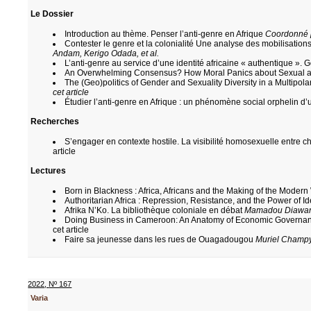
Le Dossier
Introduction au thème. Penser l’anti-genre en Afrique
Coordonné p
Contester le genre et la colonialité Une analyse des mobilisatio
Andam, Kerigo Odada, et al.
L’anti-genre au service d’une identité africaine « authentique ».
An Overwhelming Consensus? How Moral Panics about Sexual an
The (Geo)politics of Gender and Sexuality Diversity in a Multipo
cet article
Étudier l’anti-genre en Afrique : un phénomène social orphelin d
Recherches
S’engager en contexte hostile. La visibilité homosexuelle entre 
article
Lectures
Born in Blackness : Africa, Africans and the Making of the Mode
Authoritarian Africa : Repression, Resistance, and the Power of 
Afrika N’Ko. La bibliothèque coloniale en débat
Mamadou Diawara
Doing Business in Cameroon: An Anatomy of Economic Governanc
cet article
Faire sa jeunesse dans les rues de Ouagadougou
Muriel Champ
2022
,
Nº 167
Varia