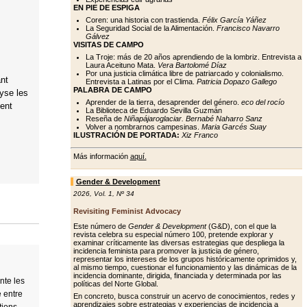
EN PIE DE ESPIGA
Coren: una historia con trastienda.
Félix García Yáñez
La Seguridad Social de la Alimentación.
Francisco Navarro
Gálvez
VISITAS DE CAMPO
La Troje: más de 20 años aprendiendo de la lombriz. Entrevista a
Laura Aceituno Mata.
Vera Bartolomé Díaz
Por una justicia climática libre de patriarcado y colonialismo.
ant
Entrevista a Latinas por el Clima.
Patricia Dopazo Gallego
PALABRA DE CAMPO
lyse les
Aprender de la tierra, desaprender del género.
eco del rocío
ient
La Biblioteca de Eduardo Sevilla Guzmán
Reseña de
Niñapájaroglaciar. Bernabé Naharro Sanz
Volver a nombrarnos campesinas.
Maria Garcés Suay
ILUSTRACIÓN DE PORTADA:
Xiz Franco
Más información
aquí.
Gender & Development
2026
,
Vol. 1
,
Nº 34
Revisiting Feminist Advocacy
Este número de
Gender & Development
(G&D), con el que la
revista celebra su especial número 100, pretende explorar y
examinar críticamente las diversas estrategias que despliega la
incidencia feminista para promover la justicia de género,
representar los intereses de los grupos históricamente oprimidos y,
al mismo tiempo, cuestionar el funcionamiento y las dinámicas de la
incidencia dominante, dirigida, financiada y determinada por las
nte les
políticas del Norte Global.
e entre
En concreto, busca construir un acervo de conocimientos, redes y
aprendizajes sobre estrategias y experiencias de incidencia a