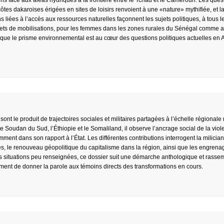
ens face aux aléas hydriques à la frontière entre le Tchad et le Cameroun. Les ques
côtes dakaroises érigées en sites de loisirs renvoient à une «nature» mythifiée, et l
liées à l’accès aux ressources naturelles façonnent les sujets politiques, à tous l
bjets de mobilisations, pour les femmes dans les zones rurales du Sénégal comme 
 que le prisme environnemental est au cœur des questions politiques actuelles en A
ont le produit de trajectoires sociales et militaires partagées à l’échelle régionale
le Soudan du Sud, l’Éthiopie et le Somaliland, il observe l’ancrage social de la vio
mment dans son rapport à l’État. Les différentes contributions interrogent la milician
nes, le renouveau géopolitique du capitalisme dans la région, ainsi que les engrenag
 situations peu renseignées, ce dossier suit une démarche anthologique et rasse
amment de donner la parole aux témoins directs des transformations en cours.