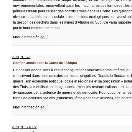
administrations nationales en Afrique australe, ou aux stratégies des citoy
environnementales renouvellent aussi les imaginaires des territoires : les 
pénuries d’eau peut causer des conflits armés dans la Corne. Les questions 
niveaux de la hiérarchie sociale. Les questions écologiques sont aussi o
la gestion des déchets dans les mines d’Afrique du Sud. Ce varia rappelle
par le haut comme par le bas.
Más información
aquí
.
2024
,
Nº 173
Conflits armés dans la Corne de l’Afrique
Ce dossier donne sens à ces reconfigurations violentes et meurtrières, qui s
s’inscrivent dans des contextes politiques singuliers. Depuis le Soudan et 
guerre, son économie politique locale et régionale et sa politisation – nota
des États, la mobilisation des groupes armés, les restructurations partisa
dynamiques de la violence de guerre et du génocide. Pour documenter ces
textes de diverses natures (entretiens, témoignages et articles), afin not
Más información
aquí
.
2023
,
Nº 171/172