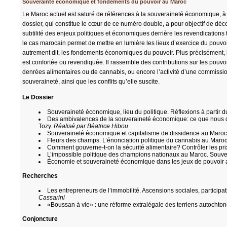
Souverainté économique et fondements du pouvoir au Maroc
Le Maroc actuel est saturé de références à la souveraineté économique, à 
dossier, qui constitue le cœur de ce numéro double, a pour objectif de décons
subtilité des enjeux politiques et économiques derrière les revendication
le cas marocain permet de mettre en lumière les lieux d’exercice du pouvoir
autrement dit, les fondements économiques du pouvoir. Plus précisément, 
est confortée ou revendiquée. Il rassemble des contributions sur les pouvoir
denrées alimentaires ou de cannabis, ou encore l’activité d’une commission
souveraineté, ainsi que les conflits qu’elle suscite.
Le Dossier
Souveraineté économique, lieu du politique. Réflexions à partir 
Des ambivalences de la souveraineté économique: ce que nous
Tozy.
Réalisé par Béatrice Hibou
Souveraineté économique et capitalisme de dissidence au Maroc. J
Fleurs des champs. L’énonciation politique du cannabis au Maro
Comment gouverne-t-on la sécurité alimentaire? Contrôler les pri
L’impossible politique des champions nationaux au Maroc. Souve
Économie et souveraineté économique dans les jeux de pouvoir au
Recherches
Les entrepreneurs de l’immobilité. Ascensions sociales, participati
Cassarini
«Boussan à vie» : une réforme extralégale des terriens autochto
Conjoncture