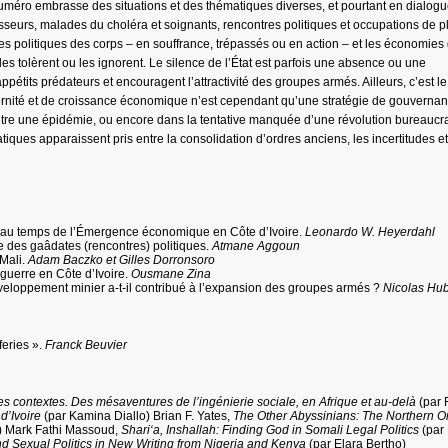
 numéro embrasse des situations et des thématiques diverses, et pourtant en dialogu
passeurs, malades du choléra et soignants, rencontres politiques et occupations de 
 politiques des corps – en souffrance, trépassés ou en action – et les économies 
 les tolèrent ou les ignorent. Le silence de l’État est parfois une absence ou une
ppétits prédateurs et encouragent l’attractivité des groupes armés. Ailleurs, c’est l
ernité et de croissance économique n’est cependant qu’une stratégie de gouvernan
e contre une épidémie, ou encore dans la tentative manquée d’une révolution bureaucr
iques apparaissent pris entre la consolidation d’ordres anciens, les incertitudes et
éra au temps de l’Émergence économique en Côte d’Ivoire.
Leonardo W. Heyerdahl
e des gaâdates (rencontres) politiques.
Atmane Aggoun
 Mali.
Adam Baczko et Gilles Dorronsoro
t-guerre en Côte d’Ivoire.
Ousmane Zina
veloppement minier a-t-il contribué à l’expansion des groupes armés ?
Nicolas Hub
feries ».
Franck Beuvier
s contextes. Des mésaventures de l’ingénierie sociale, en Afrique et au-delà
(par 
d’Ivoire
(par Kamina Diallo) Brian F. Yates,
The Other Abyssinians: The Northern 
) Mark Fathi Massoud,
Shari‘a, Inshallah: Finding God in Somali Legal Politics
(par
 and Sexual Politics in New Writing from Nigeria and Kenya
(par Elara Bertho)