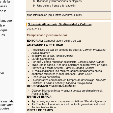
Bloqueos y bifurcaciones ecológicas
e, de la
Una cultura frente a la reacción
places
de la
Más información [aquí.]https://vientosur.info/)
e langage
Soberanía Alimentaria, Biodiversidad y Culturas
ts en
2025
,
Nº 54
atique
 les
Campesinado y cultura de paz
EDITORIAL:
Campesinado y cultura de paz
AMASANDO LA REALIDAD
Policultivos de paz en tiempos de guerra.
Carmen Francisca
Aliaga Monrroy
El cultivo de la paz.
Ignacio Abella
La Vía Campesina.
Por qué y cómo repensar el conflicto.
Teresa López Franco
«Nos une lo básico. Nos une la tierra y el querer vivir en paz».
Entrevista a Maite Aristegi.
Patricia Dopazo Gallego
«Tradicionalmente, las mujeres somos mediadoras en los
ert
conflictos familiares y comunitarios»
Carles Soler
Resistencia no violenta.
La esperanza campesina en tiempos de desarraigo.
Yexibeth
Cadenas, Fabián Pachón y Angélica Clavijo Ariza
DE UN VISTAZO Y MUCHAS ARISTAS
Diálogo: Microconflictos y cultura de paz en el medio rural.
Revista SABC
EN PIE DE ESPIGA
Agroecología y saberes populares.
Milena Silvester Quadros
Fatoumata
As Conchas. Un triunfo judicial contra la ganadería industrial.
Oromo and
Andrés Muñoz Rico
 Louise
VISITAS DE CAMPO