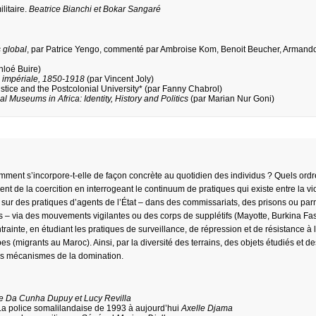
litaire.
Beatrice Bianchi et Bokar Sangaré
s global
, par Patrice Yengo, commenté par Ambroise Kom, Benoit Beucher, Armando
hloé Buire)
e impériale, 1850-1918
(par Vincent Joly)
stice and the Postcolonial University* (par Fanny Chabrol)
al Museums in Africa: Identity, History and Politics
(par Marian Nur Goni)
omment s’incorpore-t-elle de façon concrète au quotidien des individus ? Quels ordr
nt de la coercition en interrogeant le continuum de pratiques qui existe entre la vi
ent sur des pratiques d’agents de l’État – dans des commissariats, des prisons ou pa
s – via des mouvements vigilantes ou des corps de supplétifs (Mayotte, Burkina Fas
trainte, en étudiant les pratiques de surveillance, de répression et de résistance à 
s (migrants au Maroc). Ainsi, par la diversité des terrains, des objets étudiés et d
les mécanismes de la domination.
 Da Cunha Dupuy et Lucy Revilla
. La police somalilandaise de 1993 à aujourd’hui
Axelle Djama