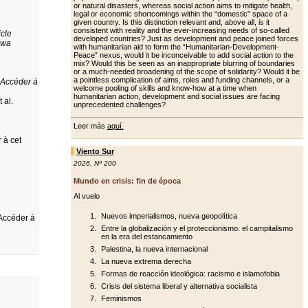
or natural disasters, whereas social action aims to mitigate health,
legal or economic shortcomings within the “domestic” space of a
giv­en country. Is this distinction relevant and, above all, is it
consistent with re­ality and the ever-increasing needs of so-called
icle
developed countries? Just as development and peace joined forc­es
uwa
with humanitarian aid to form the “Humanitarian-Development-
Peace” nexus, would it be inconceivable to add social action to the
mix? Would this be seen as an inappropriate blurring of boundaries
or a much-needed broad­ening of the scope of solidarity? Would it be
a pointless complication of aims, roles and funding channels, or a
Accéder à
wel­come pooling of skills and know-how at a time when
humanitarian action, de­velopment and social issues are facing
 al.
unprecedented challenges?
Leer más
aquí.
 à cet
Viento Sur
2026
,
Nº 200
Mundo en crisis: fin de época
Al vuelo
Nuevos imperialismos, nueva geopolítica
Accéder à
Entre la globalización y el proteccionismo: el campitalismo
en la era del estancamiento
Palestina, la nueva internacional
La nueva extrema derecha
Formas de reacción ideológica: racismo e islamofobia
Crisis del sistema liberal y alternativa socialista
Feminismos