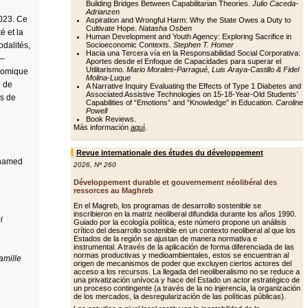
Building Bridges Between Capabilitarian Theories.
Julio Caceda-
Adrianzen
2023. Ce
Aspiration and Wrongful Harm: Why the State Owes a Duty to
Cultivate Hope.
Natasha Osben
é et la
Human Development and Youth Agency: Exploring Sacrifice in
odalités,
Socioeconomic Contexts.
Stephen T. Homer
Hacia una Tercera vía en la Responsabilidad Social Corporativa:
 –
Aportes desde el Enfoque de Capacidades para superar el
Utilitarismo.
Mario Morales-Parragué, Luis Araya-Castillo & Fidel
onomique
Molina-Luque
e de
A Narrative Inquiry Evaluating the Effects of Type 1 Diabetes and
Associated Assistive Technologies on 15-18-Year-Old Students’
es de
Capabilities of “Emotions” and “Knowledge” in Education.
Caroline
Powell
Book Reviews.
Más información
aquí
.
Revue internationale des études du développement
ohamed
2026
,
Nº 260
Développement durable et gouvernement néolibéral des
ressorces au Maghreb
En el Magreb, los programas de desarrollo sostenible se
inscribieron en la matriz neoliberal difundida durante los años 1990.
i
Guiado por la ecología política, este número propone un análisis
crítico del desarrollo sostenible en un contexto neoliberal al que los
Estados de la región se ajustan de manera normativa e
instrumental. A través de la aplicación de forma diferenciada de las
normas productivas y medioambientales, estos se encuentran al
amille
origen de mecanismos de poder que excluyen ciertos actores del
acceso a los recursos. La llegada del neoliberalismo no se reduce a
una privatización unívoca y hace del Estado un actor estratégico de
un proceso contingente (a través de la no injerencia, la organización
de los mercados, la desregularización de las políticas públicas).