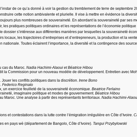
l’instar de ce qu’a donné à voir la gestion du tremblement de terre de septembre 
truire cette notion ambivalente et plurielle. Il vise à mettre en évidence la diversit
s toujours plus nombreuses de souveraineté. En abordant la souveraineté par ses m
, les pratiques politiques ordinaires et les représentations de l’économie politique
le dossier s’intéresse aux différentes manières par lesquelles la souveraineté éc
s locaux, les trajectoires d’entreprises et d’entrepreneurs, la production et la vent
 nationale. Toutes éclairent l’importance, la diversité et la contingence des sourc
du cas du Maroc.
Nadia Hachimi-Alaoui et Béatrice Hibou
 dit la Commission pour un nouveau modèle de développement. Entretien avec M
ouer les conflits politiques dans la discrétion.
Irene Bono
c.
Federico Reginato
x, un exercice feuilleté de la souveraineté économique.
Beatrice Ferlaino
raineté, imaginaire politique et modes de gouvernement.
Béatrice Hibou
 Maroc. Une analyse à partir des représentants territoriaux.
Nadia Hachimi-Alaou
ons et contestations dans la lutte contre l’émigration irrégulière en Côte d’Ivoire.
C
nes en pays wè (département de Bangolo, Côte d’Ivoire).
Tangui Przybylowski