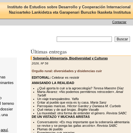
Instituto de Estudios sobre Desarrollo y Cooperación Internacional
Nazioarteko Lankidetza eta Garapenari Buruzko Ikasketa Institutua
Contactar
Últimas entregas
Soberanía Alimentaria, Biodiversidad y Culturas
2026
,
Nº 56
Orgullo rural: diversidades y disidencias cuir
emas
EDITORIAL:
Celebrar es resistir
minantes
AMASANDO LA REALIDAD
¿Qué aporta lo cuir a la agroecología?
Teresa Maestre Díaz
Marta Álvarez: «No podemos permitirnos retroceder».
Amal
Tarbift
o
Un viaje transpalestino.
Yaffa
Gritar al pueblo que esta es tu casa.
Maria Sanz
l terreno
Parroquias maricas.
Héctor Gardez y Daniasa M. Curbelo
 dossier
Qué nietas y de qué brujas.
Brigitte Vasallo
La muxeidad: otra forma de entender el género.
Revista SABC
a una
DE UN VISTAZO Y MUCHAS ARISTAS
Conversatorio: «Es muy importante que la soberanía alimentaria
se revise y se ponga las gafas arcoíris».
Revista SABC
Plumas de pueblo
s
aquí
.
Experiencias cuir agrarias