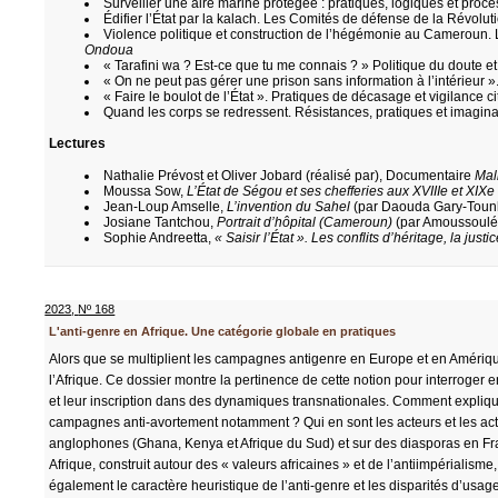
Surveiller une aire marine protégée : pratiques, logiques et pro
Édifier l’État par la kalach. Les Comités de défense de la Révol
Violence politique et construction de l’hégémonie au Cameroun.
Ondoua
« Tarafini wa ? Est-ce que tu me connais ? » Politique du doute 
« On ne peut pas gérer une prison sans information à l’intérieur
« Faire le boulot de l’État ». Pratiques de décasage et vigilance
Quand les corps se redressent. Résistances, pratiques et imagin
Lectures
Nathalie Prévost et Oliver Jobard (réalisé par), Documentaire
Mal
Moussa Sow,
L’État de Ségou et ses chefferies aux XVIIIe et XIXe 
Jean-Loup Amselle,
L’invention du Sahel
(par Daouda Gary-Toun
Josiane Tantchou,
Portrait d’hôpital (Cameroun)
(par Amoussoulé 
Sophie Andreetta,
« Saisir l’État ». Les conflits d’héritage, la just
2023
,
Nº 168
L'anti-genre en Afrique. Une catégorie globale en pratiques
Alors que se multiplient les campagnes antigenre en Europe et en Amérique
l’Afrique. Ce dossier montre la pertinence de cette notion pour interroger e
et leur inscription dans des dynamiques transnationales. Comment expliquer
campagnes anti-avortement notamment ? Qui en sont les acteurs et les actri
anglophones (Ghana, Kenya et Afrique du Sud) et sur des diasporas en Fra
Afrique, construit autour des « valeurs africaines » et de l’antiimpérialisme
également le caractère heuristique de l’anti-genre et les disparités d’usa