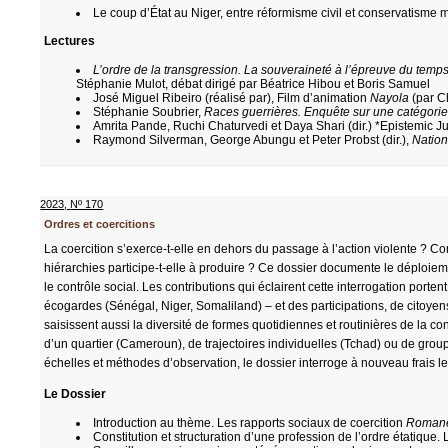
Le coup d’État au Niger, entre réformisme civil et conservatisme mi
Lectures
L’ordre de la transgression. La souveraineté à l’épreuve du temp
Stéphanie Mulot, débat dirigé par Béatrice Hibou et Boris Samuel
José Miguel Ribeiro (réalisé par), Film d’animation
Nayola
(par C
Stéphanie Soubrier,
Races guerrières. Enquête sur une catégori
Amrita Pande, Ruchi Chaturvedi et Daya Shari (dir.) *Epistemic Ju
Raymond Silverman, George Abungu et Peter Probst (dir.),
Nation
2023
,
Nº 170
Ordres et coercitions
La coercition s’exerce-t-elle en dehors du passage à l’action violente ? C
hiérarchies participe-t-elle à produire ? Ce dossier documente le déploieme
le contrôle social. Les contributions qui éclairent cette interrogation port
écogardes (Sénégal, Niger, Somaliland) – et des participations, de citoyen
saisissent aussi la diversité de formes quotidiennes et routinières de la con
d’un quartier (Cameroun), de trajectoires individuelles (Tchad) ou de groupe
échelles et méthodes d’observation, le dossier interroge à nouveau frais 
Le Dossier
Introduction au thème. Les rapports sociaux de coercition
Romane
Constitution et structuration d’une profession de l’ordre étatique