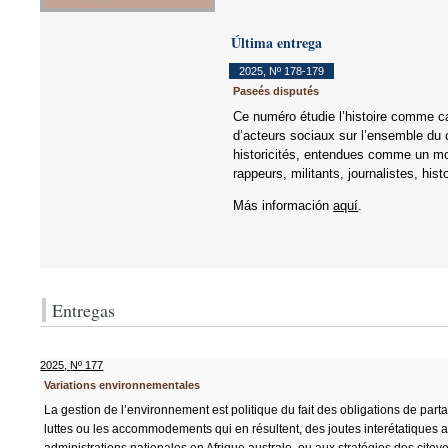
Última entrega
2025
,
Nº 178-179
Paseés disputés
Ce numéro étudie l’histoire comme ca
d’acteurs sociaux sur l’ensemble du co
historicités, entendues comme un mod
rappeurs, militants, journalistes, h
Más información
aquí
.
Entregas
2025
,
Nº 177
Variations environnementales
La gestion de l’environnement est politique du fait des obligations de par
luttes ou les accommodements qui en résultent, des joutes interétatiques a