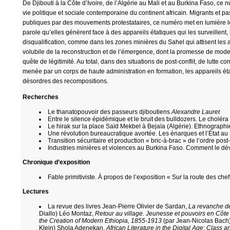
De Djibouti à la Côte d’Ivoire, de l’Algérie au Mali et au Burkina Faso, ce
vie politique et sociale contemporaine du continent africain. Migrants et 
publiques par des mouvements protestataires, ce numéro met en lumière les
parole qu’elles génèrent face à des appareils étatiques qui les surveillent,
disqualification, comme dans les zones minières du Sahel qui attisent les a
volubile de la reconstruction et de l’émergence, dont la promesse de mod
quête de légitimité. Au total, dans des situations de post-conflit, de lutt
menée par un corps de haute administration en formation, les appareils état
désordres des recompositions.
Recherches
Le thanatopouvoir des passeurs djiboutiens
Alexandre Lauret
Entre le silence épidémique et le bruit des bulldozers. Le chol
Le hirak sur la place Saïd Mekbel à Bejaïa (Algérie). Ethnographi
Une révolution bureaucratique avortée. Les énarques et l’État au
Transition sécuritaire et production « bric-à-brac » de l’ordre pos
Industries minières et violences au Burkina Faso. Comment le dé
Chronique d’exposition
Fable primitiviste. À propos de l’exposition « Sur la route des chef
Lectures
La revue des livres Jean-Pierre Olivier de Sardan,
La revanche de
Diallo) Léo Montaz,
Retour au village. Jeunesse et pouvoirs en Côte 
the Creation of Modern Ethiopia, 1855-1913
(par Jean-Nicolas Bach
Klein) Shola Adenekan,
African Literature in the Digital Age: Class