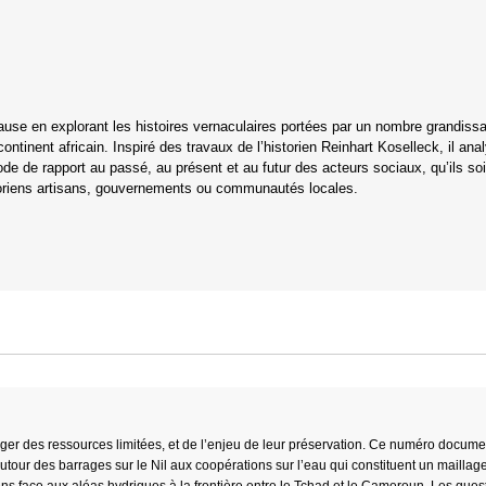
use en explorant les histoires vernaculaires portées par un nombre grandiss
ntinent africain. Inspiré des travaux de l’historien Reinhart Koselleck, il ana
e de rapport au passé, au présent et au futur des acteurs sociaux, qu’ils so
istoriens artisans, gouvernements ou communautés locales.
tager des ressources limitées, et de l’enjeu de leur préservation. Ce numéro docume
utour des barrages sur le Nil aux coopérations sur l’eau qui constituent un maillag