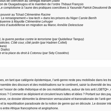
cessus de coercition au Sénégal
Mariam Diallo
ution de Ouagadougou et le maintien de l’ordre
Thibaut François
 Le complotisme à l’aune des pratiques coercitives à Yaoundé
Patrick Dieudonné B
et pouvoir au Tchad
Clémentine Racine
 ». Le renseignement « low-tech » dans les prisons du Niger
Carole Berrih
 citoyenne à Mayotte
Clémentine Lehuger
aires d’autodéfense en migration au Maroc
Annélie Delescluse
i, la guerre perdue contre le terrorisme
(par Quidelleur Tanguy)
siècles. Côté cour, côté jardin
(par Hadrien Collet)
kara)
Diallo)
ice et la place du droit à Cotonou
(par Sidy Cissokho)
s, en tant que catégorie épistemique, l’anti-genre reste peu mobilisée dans les tr
nsemble des discours et des mobilisations sur le continent, saisir la diversité de le
 l’essor de cette rhétorique et de ces mobilisations, autour de lois anti LGBTQI+,
ces ? Comment se déploient et circulent leurs luttes et idées ? Portant sur des pa
nce, ce dossier démontre la dimension vernaculaire et transnationale de l’anti-ge
, et la repolitisation paradoxale de la notion de genre qui en découle. Le dossier in
ges entre Afrique francophone et anglophone.