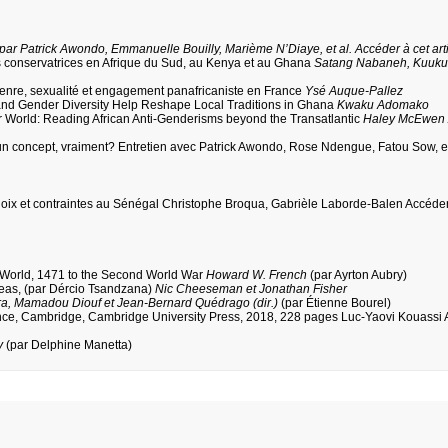
ar Patrick Awondo, Emmanuelle Bouilly, Marième N’Diaye, et al. Accéder à cet art
ns conservatrices en Afrique du Sud, au Kenya et au Ghana
Satang Nabaneh, Kuuk
 Genre, sexualité et engagement panafricaniste en France
Ysé Auque-Pallez
d Gender Diversity Help Reshape Local Traditions in Ghana
Kwaku Adomako
lar World: Reading African Anti-Genderisms beyond the Transatlantic
Haley McEwen 
’un concept, vraiment? Entretien avec Patrick Awondo, Rose Ndengue, Fatou Sow, et
choix et contraintes au Sénégal Christophe Broqua, Gabrièle Laborde-Balen Accéder
rn World, 1471 to the Second World War
Howard W. French
(par Ayrton Aubry)
Ideas, (par Dércio Tsandzana)
Nic Cheeseman et Jonathan Fisher
, Mamadou Diouf et Jean-Bernard Quédrago (dir.)
(par Étienne Bourel)
e, Cambridge, Cambridge University Press, 2018, 228 pages Luc-Yaovi Kouassi 
y
(par Delphine Manetta)