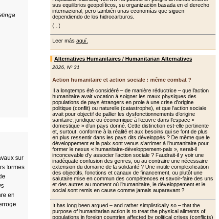
sus equilibrios geopolíticos, su organización basada en el derecho
internacional, pero también unas economías que siguen
elinga
dependiendo de los hidrocarburos.
(...)
Leer más
aquí.
Alternatives Humanitaires / Humanitarian Alternatives
2026
,
Nº 31
Action humanitaire et action sociale : même combat ?
Il a longtemps été considéré – de manière réductrice – que l’action
humanitaire avait vocation à soigner les maux physiques des
populations de pays étrangers en proie à une crise d’origine
politique (conflit) ou naturelle (catastrophe), et que l’action sociale
avait pour objectif de pallier les dys­fonctionnements d’origine
sanitaire, juridique ou économique à l’œuvre dans l’espace «
domestique » d’un pays donné. Cette distinction est-elle pertinente
et, surtout, conforme à la réalité et aux besoins qui se font de plus
en plus ressentir dans les pays dits développés ? De même que le
dévelop­pement et la paix sont venus s’arrimer à l’humanitaire pour
former le nexus « humanitaire-développement-paix », serait-il
inconcevable d’y associer l’ac­tion sociale ? Faudrait-il y voir une
avaux sur
ina­déquate confusion des genres, ou au contraire une nécessaire
urs formes
extension du domaine de la solidarité ? Une inutile complexification
des objectifs, fonc­tions et canaux de financement, ou plu­tôt une
 de
salutaire mise en commun des compétences et savoir-faire des uns
et des autres au moment où l’humanitaire, le développement et le
ys
social sont remis en cause comme jamais auparavant ?
nre en
terroge
It has long been argued – and rather simplistically so – that the
purpose of humanitarian action is to treat the physical ailments of
populations in foreign countries affected by political crises (conflicts)