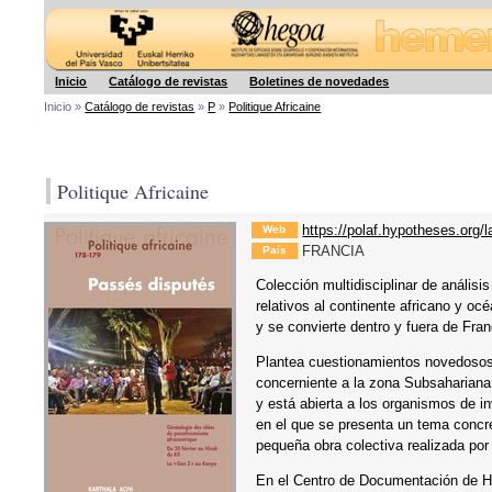
Hegoa
Inicio
Catálogo de revistas
Boletines de novedades
Inicio »
Catálogo de revistas
»
P
»
Politique Africaine
Politique Africaine
https://polaf.hypotheses.org/
Web
FRANCIA
País
Colección multidisciplinar de análisis
relativos al continente africano y o
y se convierte dentro y fuera de Fran
Plantea cuestionamientos novedosos 
concerniente a la zona Subsahariana. 
y está abierta a los organismos de i
en el que se presenta un tema concre
pequeña obra colectiva realizada por 
En el Centro de Documentación de H