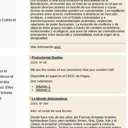
Los estudios a nivel local restituyen la inestabilidad de la
liberalización, al recordar que se trata de un proyecto en el que se
apoyan diversos actores en función de sus intereses y cuyas
formas de poder inducidas pueden ser cuestionadas. Los equilibrios
precarios entre actores confrontados a dinámicas de mercado
erráticas, a relaciones con el Estado contrastadas y a
 Cutolo et
transformaciones medioambientales profundas, evidencian
relaciones de poder fluctuantes. La evolución de conflictos y de
alianzas entre grupos sociales a través de cambios económicos,
institucionales y ecológicos, que pone de relieve las contradicciones
emergentes entre desarrollo y sostenibilidad, está al origen de la
desigualdad.
Más información
aquí.
Postcolonial Studies
2025
,
Nº 28
We are the seeds of our ancestors that you couldn't kill
es et
Disponible en papel en el CDOC de Hegoa.
olence et
Dos volúmenes:
rmi des
Volumen 1.
o). Elles
Volumen 2.
l’échelle
es
Le Monde diplomatique
2026
,
Nº 366
Irán: el coste de una locura
Desde hace más de dos años, las Fuerzas Armadas israelíes
bombardean Gaza, pero también Yemen, Siria, Qatar, Irán y el
Líbano. Al arrastrar a Estados Unidos a una guerra contra la
República Islámica, Tel Aviv ha puesto en peligro al mundo entero: