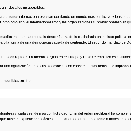
reunir desafíos insuperables.
 relaciones internacionales están perfilando un mundo más conflictivo y tensionad
. Como corolario, el internacionalismo y las organizaciones supranacionales van 
ntación: mientras aumenta la desconfianza de la ciudadanía en la clase política, en
io bajo la forma de una democracia vaciada de contenido. El segundo mandato de D
rando con rapidez. La brecha surgida entre Europa y EEUU ejemplifica esta situaci
r una agudización de la crisis ecosocial, con consecuencias nefastas e impredeci
 disponibles en línea.
umbres y, cada vez, de más conflictividad. El fin del orden neoliberal ha compleji
 que buscan explicaciones fáciles que acaban deformando la lente a través de la c