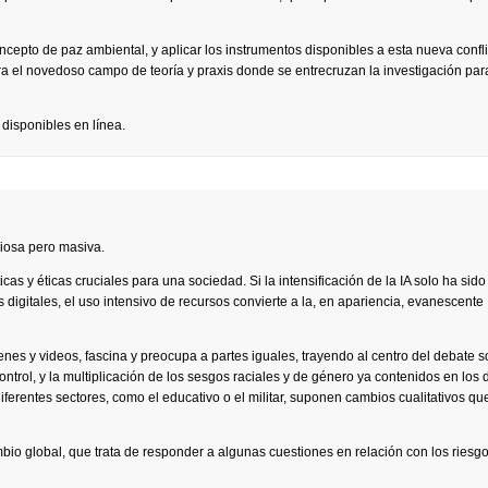
oncepto de paz ambiental, y aplicar los instrumentos disponibles a esta nueva confli
 el novedoso campo de teoría y praxis donde se entrecruzan la investigación para
 disponibles en línea.
nciosa pero masiva.
cas y éticas cruciales para una sociedad. Si la intensificación de la IA solo ha sido
 digitales, el uso intensivo de recursos convierte a la, en apariencia, evanescente
nes y videos, fascina y preocupa a partes iguales, trayendo al centro del debate so
control, y la multiplicación de los sesgos raciales y de género ya contenidos en los 
iferentes sectores, como el educativo o el militar, suponen cambios cualitativos qu
io global, que trata de responder a algunas cuestiones en relación con los riesgo