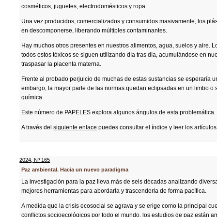
cosméticos, juguetes, electrodomésticos y ropa.
Una vez producidos, comercializados y consumidos masivamente, los plást
en descomponerse, liberando múltiples contaminantes.
Hay muchos otros presentes en nuestros alimentos, agua, suelos y aire. L
todos estos tóxicos se siguen utilizando día tras día, acumulándose en nu
traspasar la placenta materna.
Frente al probado perjuicio de muchas de estas sustancias se esperaría un
embargo, la mayor parte de las normas quedan eclipsadas en un limbo o s
química.
Este número de PAPELES explora algunos ángulos de esta problemática.
A través del
siguiente enlace
puedes consultar el índice y leer los artículos
2024
,
Nº 165
Paz ambiental. Hacia un nuevo paradigma
La investigación para la paz lleva más de seis décadas analizando diversa
mejores herramientas para abordarla y trascenderla de forma pacífica.
A medida que la crisis ecosocial se agrava y se erige como la principal cue
conflictos socioecológicos por todo el mundo, los estudios de paz están a