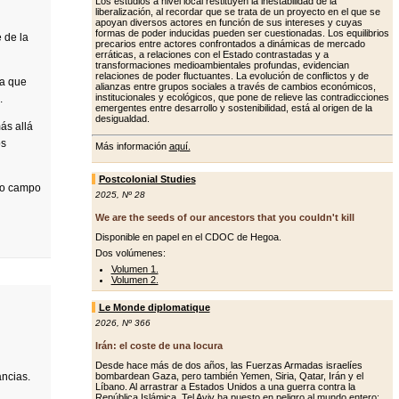
Los estudios a nivel local restituyen la inestabilidad de la
liberalización, al recordar que se trata de un proyecto en el que se
apoyan diversos actores en función de sus intereses y cuyas
formas de poder inducidas pueden ser cuestionadas. Los equilibrios
 de la
precarios entre actores confrontados a dinámicas de mercado
erráticas, a relaciones con el Estado contrastadas y a
transformaciones medioambientales profundas, evidencian
relaciones de poder fluctuantes. La evolución de conflictos y de
la que
alianzas entre grupos sociales a través de cambios económicos,
institucionales y ecológicos, que pone de relieve las contradicciones
.
emergentes entre desarrollo y sostenibilidad, está al origen de la
desigualdad.
ás allá
os
Más información
aquí.
Postcolonial Studies
evo campo
2025
,
Nº 28
We are the seeds of our ancestors that you couldn't kill
Disponible en papel en el CDOC de Hegoa.
Dos volúmenes:
Volumen 1.
Volumen 2.
Le Monde diplomatique
2026
,
Nº 366
r
Irán: el coste de una locura
Desde hace más de dos años, las Fuerzas Armadas israelíes
ancias.
bombardean Gaza, pero también Yemen, Siria, Qatar, Irán y el
Líbano. Al arrastrar a Estados Unidos a una guerra contra la
República Islámica, Tel Aviv ha puesto en peligro al mundo entero: