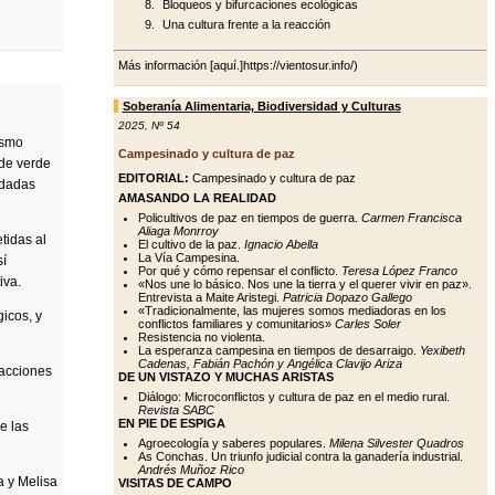
Bloqueos y bifurcaciones ecológicas
Una cultura frente a la reacción
Más información [aquí.]https://vientosur.info/)
Soberanía Alimentaria, Biodiversidad y Culturas
2025
,
Nº 54
ismo
Campesinado y cultura de paz
 de verde
EDITORIAL:
Campesinado y cultura de paz
ldadas
AMASANDO LA REALIDAD
Policultivos de paz en tiempos de guerra.
Carmen Francisca
Aliaga Monrroy
tidas al
El cultivo de la paz.
Ignacio Abella
La Vía Campesina.
sí
Por qué y cómo repensar el conflicto.
Teresa López Franco
iva.
«Nos une lo básico. Nos une la tierra y el querer vivir en paz».
Entrevista a Maite Aristegi.
Patricia Dopazo Gallego
«Tradicionalmente, las mujeres somos mediadoras en los
gicos, y
conflictos familiares y comunitarios»
Carles Soler
Resistencia no violenta.
La esperanza campesina en tiempos de desarraigo.
Yexibeth
Cadenas, Fabián Pachón y Angélica Clavijo Ariza
 acciones
DE UN VISTAZO Y MUCHAS ARISTAS
Diálogo: Microconflictos y cultura de paz en el medio rural.
Revista SABC
EN PIE DE ESPIGA
e las
Agroecología y saberes populares.
Milena Silvester Quadros
As Conchas. Un triunfo judicial contra la ganadería industrial.
Andrés Muñoz Rico
a y Melisa
VISITAS DE CAMPO