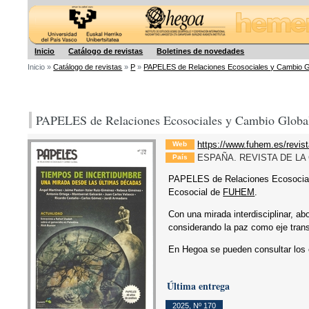
Hegoa
Inicio
Catálogo de revistas
Boletines de novedades
Inicio »
Catálogo de revistas
»
P
»
PAPELES de Relaciones Ecosociales y Cambio G
PAPELES de Relaciones Ecosociales y Cambio Globa
https://www.fuhem.es/revist
Web
ESPAÑA. REVISTA DE LA 
País
PAPELES de Relaciones Ecosociales
Ecosocial de
FUHEM
.
Con una mirada interdisciplinar, ab
considerando la paz como eje trans
En Hegoa se pueden consultar los 
Última entrega
2025
,
Nº 170