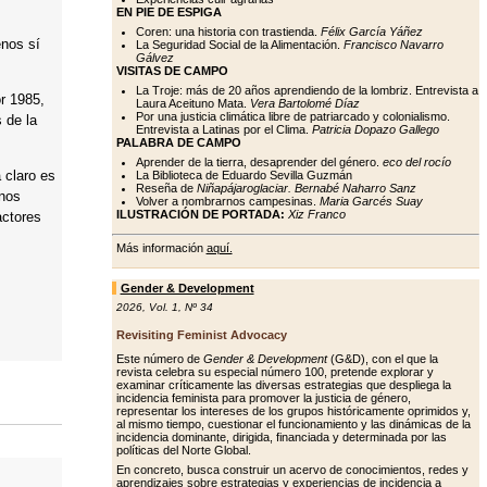
EN PIE DE ESPIGA
Coren: una historia con trastienda.
Félix García Yáñez
enos sí
La Seguridad Social de la Alimentación.
Francisco Navarro
Gálvez
VISITAS DE CAMPO
La Troje: más de 20 años aprendiendo de la lombriz. Entrevista a
or 1985,
Laura Aceituno Mata.
Vera Bartolomé Díaz
Por una justicia climática libre de patriarcado y colonialismo.
 de la
Entrevista a Latinas por el Clima.
Patricia Dopazo Gallego
PALABRA DE CAMPO
Aprender de la tierra, desaprender del género.
eco del rocío
 claro es
La Biblioteca de Eduardo Sevilla Guzmán
Reseña de
Niñapájaroglaciar. Bernabé Naharro Sanz
inos
Volver a nombrarnos campesinas.
Maria Garcés Suay
ILUSTRACIÓN DE PORTADA:
Xiz Franco
actores
Más información
aquí.
Gender & Development
2026
,
Vol. 1
,
Nº 34
Revisiting Feminist Advocacy
Este número de
Gender & Development
(G&D), con el que la
revista celebra su especial número 100, pretende explorar y
examinar críticamente las diversas estrategias que despliega la
incidencia feminista para promover la justicia de género,
representar los intereses de los grupos históricamente oprimidos y,
al mismo tiempo, cuestionar el funcionamiento y las dinámicas de la
incidencia dominante, dirigida, financiada y determinada por las
políticas del Norte Global.
En concreto, busca construir un acervo de conocimientos, redes y
aprendizajes sobre estrategias y experiencias de incidencia a