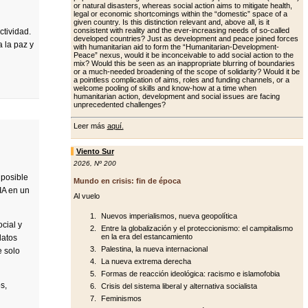
or natural disasters, whereas social action aims to mitigate health,
legal or economic shortcomings within the “domestic” space of a
giv­en country. Is this distinction relevant and, above all, is it
consistent with re­ality and the ever-increasing needs of so-called
ctividad.
developed countries? Just as development and peace joined forc­es
 la paz y
with humanitarian aid to form the “Humanitarian-Development-
Peace” nexus, would it be inconceivable to add social action to the
mix? Would this be seen as an inappropriate blurring of boundaries
or a much-needed broad­ening of the scope of solidarity? Would it be
a pointless complication of aims, roles and funding channels, or a
wel­come pooling of skills and know-how at a time when
humanitarian action, de­velopment and social issues are facing
unprecedented challenges?
Leer más
aquí.
Viento Sur
2026
,
Nº 200
 posible
Mundo en crisis: fin de época
 IA en un
Al vuelo
Nuevos imperialismos, nueva geopolítica
cial y
Entre la globalización y el proteccionismo: el campitalismo
en la era del estancamiento
datos
Palestina, la nueva internacional
e solo
La nueva extrema derecha
Formas de reacción ideológica: racismo e islamofobia
s,
Crisis del sistema liberal y alternativa socialista
Feminismos