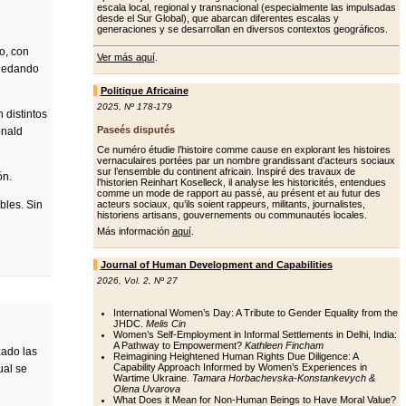
escala local, regional y transnacional (especialmente las impulsadas
desde el Sur Global), que abarcan diferentes escalas y
generaciones y se desarrollan en diversos contextos geográficos.
o, con
Ver más aquí
.
quedando
Politique Africaine
2025
,
Nº 178-179
 distintos
Paseés disputés
onald
Ce numéro étudie l’histoire comme cause en explorant les histoires
vernaculaires portées par un nombre grandissant d’acteurs sociaux
sur l’ensemble du continent africain. Inspiré des travaux de
ón.
l’historien Reinhart Koselleck, il analyse les historicités, entendues
comme un mode de rapport au passé, au présent et au futur des
bles. Sin
acteurs sociaux, qu’ils soient rappeurs, militants, journalistes,
historiens artisans, gouvernements ou communautés locales.
Más información
aquí
.
Journal of Human Development and Capabilities
2026
,
Vol. 2
,
Nº 27
International Women’s Day: A Tribute to Gender Equality from the
JHDC.
Melis Cin
Women’s Self-Employment in Informal Settlements in Delhi, India:
A Pathway to Empowerment?
Kathleen Fincham
zado las
Reimagining Heightened Human Rights Due Diligence: A
Capability Approach Informed by Women’s Experiences in
ual se
Wartime Ukraine.
Tamara Horbachevska-Konstankevych &
Olena Uvarova
What Does it Mean for Non-Human Beings to Have Moral Value?