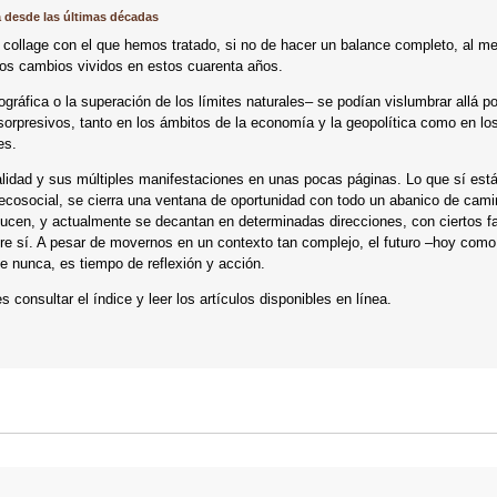
 desde las últimas décadas
collage con el que hemos tratado, si no de hacer un balance completo, al m
e los cambios vividos en estos cuarenta años.
gráfica o la superación de los límites naturales– se podían vislumbrar allá p
orpresivos, tanto en los ámbitos de la economía y la geopolítica como en los
es.
alidad y sus múltiples manifestaciones en unas pocas páginas. Lo que sí está
 ecosocial, se cierra una ventana de oportunidad con todo un abanico de cam
ducen, y actualmente se decantan en determinadas direcciones, con ciertos f
re sí. A pesar de movernos en un contexto tan complejo, el futuro –hoy como
e nunca, es tiempo de reflexión y acción.
 consultar el índice y leer los artículos disponibles en línea.