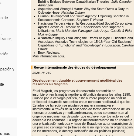
Building Bridges Between Capabilitarian Theories.
Julio Caceda-
a
Adrianzen
Aspiration and Wrongful Harm: Why the State Owes a Duty to
Cultivate Hope.
Natasha Osben
Human Development and Youth Agency: Exploring Sacrifice in
do de
Socioeconomic Contexts.
Stephen T. Homer
Hacia una Tercera vía en la Responsabilidad Social Corporativa:
Aportes desde el Enfoque de Capacidades para superar el
Utilitarismo.
Mario Morales-Parragué, Luis Araya-Castillo & Fidel
,
Molina-Luque
A Narrative Inquiry Evaluating the Effects of Type 1 Diabetes and
rizador,
Associated Assistive Technologies on 15-18-Year-Old Students’
Capabilities of “Emotions” and “Knowledge” in Education.
Caroline
Powell
Book Reviews.
zación
Más información
aquí
.
Revue internationale des études du développement
ipación y
2026
,
Nº 260
Développement durable et gouvernement néolibéral des
ste
ressorces au Maghreb
En el Magreb, los programas de desarrollo sostenible se
inscribieron en la matriz neoliberal difundida durante los años 1990.
Guiado por la ecología política, este número propone un análisis
crítico del desarrollo sostenible en un contexto neoliberal al que los
Estados de la región se ajustan de manera normativa e
instrumental. A través de la aplicación de forma diferenciada de las
normas productivas y medioambientales, estos se encuentran al
origen de mecanismos de poder que excluyen ciertos actores del
acceso a los recursos. La llegada del neoliberalismo no se reduce a
una privatización unívoca y hace del Estado un actor estratégico de
un proceso contingente (a través de la no injerencia, la organización
de los mercados, la desregularización de las políticas públicas).
es más