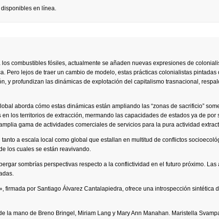
 disponibles en línea.
 a los combustibles fósiles, actualmente se añaden nuevas expresiones de colonial
trica. Pero lejos de traer un cambio de modelo, estas prácticas colonialistas pintadas
n, y profundizan las dinámicas de explotación del capitalismo trasnacional, respa
lobal aborda cómo estas dinámicas están ampliando las “zonas de sacrificio” some
 en los territorios de extracción, mermando las capacidades de estados ya de por 
amplia gama de actividades comerciales de servicios para la pura actividad extract
tanto a escala local como global que estallan en multitud de conflictos socioecoló
de los cuales se están reavivando.
lbergar sombrías perspectivas respecto a la conflictividad en el futuro próximo. Las
iadas.
», firmada por Santiago Álvarez Cantalapiedra, ofrece una introspección sintética d
a de la mano de Breno Bringel, Miriam Lang y Mary Ann Manahan. Maristella Svamp