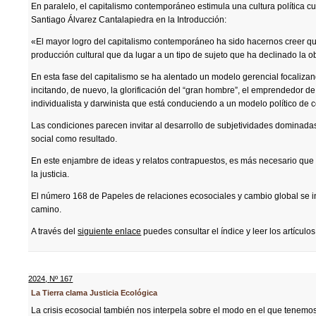
En paralelo, el capitalismo contemporáneo estimula una cultura política c
Santiago Álvarez Cantalapiedra en la Introducción:
«El mayor logro del capitalismo contemporáneo ha sido hacernos creer q
producción cultural que da lugar a un tipo de sujeto que ha declinado la o
En esta fase del capitalismo se ha alentado un modelo gerencial focalizand
incitando, de nuevo, la glorificación del “gran hombre”, el emprendedor de 
individualista y darwinista que está conduciendo a un modelo político de 
Las condiciones parecen invitar al desarrollo de subjetividades dominadas 
social como resultado.
En este enjambre de ideas y relatos contrapuestos, es más necesario que 
la justicia.
El número 168 de Papeles de relaciones ecosociales y cambio global se inte
camino.
A través del
siguiente enlace
puedes consultar el índice y leer los artículos
2024
,
Nº 167
La Tierra clama Justicia Ecológica
La crisis ecosocial también nos interpela sobre el modo en el que tenemo