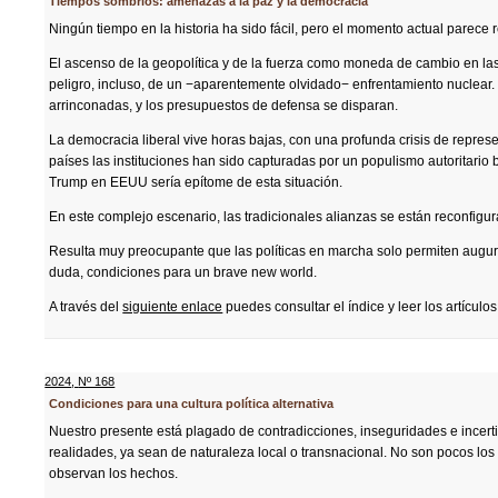
Tiempos sombríos: amenazas a la paz y la democracia
Ningún tiempo en la historia ha sido fácil, pero el momento actual parece 
El ascenso de la geopolítica y de la fuerza como moneda de cambio en las
peligro, incluso, de un −aparentemente olvidado− enfrentamiento nuclear
arrinconadas, y los presupuestos de defensa se disparan.
La democracia liberal vive horas bajas, con una profunda crisis de represe
países las instituciones han sido capturadas por un populismo autoritar
Trump en EEUU sería epítome de esta situación.
En este complejo escenario, las tradicionales alianzas se están reconfigu
Resulta muy preocupante que las políticas en marcha solo permiten augura
duda, condiciones para un brave new world.
A través del
siguiente enlace
puedes consultar el índice y leer los artículos
2024
,
Nº 168
Condiciones para una cultura política alternativa
Nuestro presente está plagado de contradicciones, inseguridades e incertid
realidades, ya sean de naturaleza local o transnacional. No son pocos los
observan los hechos.