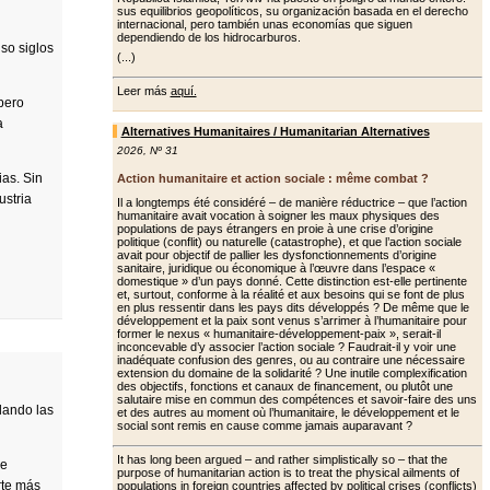
sus equilibrios geopolíticos, su organización basada en el derecho
internacional, pero también unas economías que siguen
dependiendo de los hidrocarburos.
so siglos
(...)
Leer más
aquí.
 pero
a
Alternatives Humanitaires / Humanitarian Alternatives
2026
,
Nº 31
ias. Sin
Action humanitaire et action sociale : même combat ?
ustria
Il a longtemps été considéré – de manière réductrice – que l’action
humanitaire avait vocation à soigner les maux physiques des
populations de pays étrangers en proie à une crise d’origine
politique (conflit) ou naturelle (catastrophe), et que l’action sociale
avait pour objectif de pallier les dys­fonctionnements d’origine
sanitaire, juridique ou économique à l’œuvre dans l’espace «
domestique » d’un pays donné. Cette distinction est-elle pertinente
et, surtout, conforme à la réalité et aux besoins qui se font de plus
en plus ressentir dans les pays dits développés ? De même que le
dévelop­pement et la paix sont venus s’arrimer à l’humanitaire pour
former le nexus « humanitaire-développement-paix », serait-il
inconcevable d’y associer l’ac­tion sociale ? Faudrait-il y voir une
ina­déquate confusion des genres, ou au contraire une nécessaire
extension du domaine de la solidarité ? Une inutile complexification
des objectifs, fonc­tions et canaux de financement, ou plu­tôt une
salutaire mise en commun des compétences et savoir-faire des uns
lando las
et des autres au moment où l’humanitaire, le développement et le
social sont remis en cause comme jamais auparavant ?
It has long been argued – and rather simplistically so – that the
de
purpose of humanitarian action is to treat the physical ailments of
rte más
populations in foreign countries affected by political crises (conflicts)