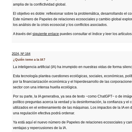
amplia de la conflictividad global.
El objetivo es doble: reflexionar sobre la problemática, desarrollando el c
Este número de Papeles de relaciones ecosociales y cambio global explora
los análisis de la crisis ecosocial y los conflictos asociados.
A través del
siguiente enlace
puedes consultar el índice y leer los artículos
2024
,
Nº 164
¿Quién teme a la IA?
La inteligencia artificial (IA) ha irrumpido en nuestras vidas de forma sile
Esta tecnología plantea cuestiones ecológicas, sociales, económicas, políti
por la financiarización económica y el hiperdesarrollo de las corporaciones
sector con una intensa huella ecológica.
Por su parte, la IA generativa, ya sea de texto −como ChatGPT− o de imáge
político preguntas acerca la verdad y la desinformación, la confianza y el 
utilizados en el entrenamiento de las máquinas. Los impactos de la IA en d
una regulación efectiva podrá ordenar.
Ya está aquí el nuevo número de Papeles de relaciones ecosociales y camb
ventajas y repercusiones de la IA.