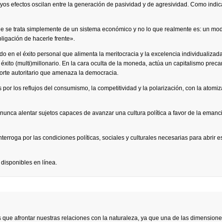
uyos efectos oscilan entre la generación de pasividad y de agresividad. Como indic
ue se trata simplemente de un sistema económico y no lo que realmente es: un mo
bligación de hacerle frente».
o en el éxito personal que alimenta la meritocracia y la excelencia individualizada
éxito (multi)millonario. En la cara oculta de la moneda, actúa un capitalismo preca
corte autoritario que amenaza la democracia.
por los reflujos del consumismo, la competitividad y la polarización, con la atomi
nunca alentar sujetos capaces de avanzar una cultura política a favor de la emanc
rroga por las condiciones políticas, sociales y culturales necesarias para abrir e
 disponibles en línea.
s que afrontar nuestras relaciones con la naturaleza, ya que una de las dimension