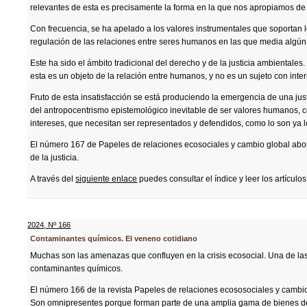
relevantes de esta es precisamente la forma en la que nos apropiamos de
Con frecuencia, se ha apelado a los valores instrumentales que soportan l
regulación de las relaciones entre seres humanos en las que media algún
Este ha sido el ámbito tradicional del derecho y de la justicia ambientales
esta es un objeto de la relación entre humanos, y no es un sujeto con inte
Fruto de esta insatisfacción se está produciendo la emergencia de una just
del antropocentrismo epistemológico inevitable de ser valores humanos, c
intereses, que necesitan ser representados y defendidos, como lo son ya 
El número 167 de Papeles de relaciones ecosociales y cambio global abo
de la justicia.
A través del
siguiente enlace
puedes consultar el índice y leer los artículos
2024
,
Nº 166
Contaminantes químicos. El veneno cotidiano
Muchas son las amenazas que confluyen en la crisis ecosocial. Una de las
contaminantes químicos.
El número 166 de la revista Papeles de relaciones ecososociales y cambio
Son omnipresentes porque forman parte de una amplia gama de bienes de uso