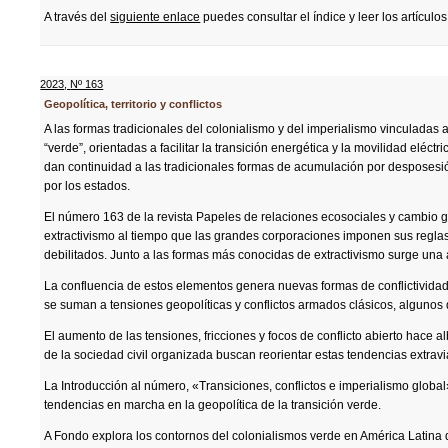
A través del
siguiente enlace
puedes consultar el índice y leer los artículos
2023
,
Nº 163
Geopolítica, territorio y conflictos
A las formas tradicionales del colonialismo y del imperialismo vinculadas
“verde”, orientadas a facilitar la transición energética y la movilidad eléc
dan continuidad a las tradicionales formas de acumulación por desposesió
por los estados.
El número 163 de la revista Papeles de relaciones ecosociales y cambio g
extractivismo al tiempo que las grandes corporaciones imponen sus reglas
debilitados. Junto a las formas más conocidas de extractivismo surge una 
La confluencia de estos elementos genera nuevas formas de conflictividad 
se suman a tensiones geopolíticas y conflictos armados clásicos, algunos 
El aumento de las tensiones, fricciones y focos de conflicto abierto hace a
de la sociedad civil organizada buscan reorientar estas tendencias extrav
La Introducción al número, «Transiciones, conflictos e imperialismo global
tendencias en marcha en la geopolítica de la transición verde.
A Fondo explora los contornos del colonialismos verde en América Latin