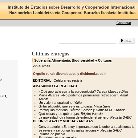
Instituto de Estudios sobre Desarrollo y Cooperación Internacional
Nazioarteko Lankidetza eta Garapenari Buruzko Ikasketa Institutua
Contactar
Últimas entregas
Soberanía Alimentaria, Biodiversidad y Culturas
2026
,
Nº 56
Orgullo rural: diversidades y disidencias cuir
ea
EDITORIAL:
Celebrar es resistir
AMASANDO LA REALIDAD
¿Qué aporta lo cuir a la agroecología?
Teresa Maestre Díaz
acia,
Marta Álvarez: «No podemos permitirnos retroceder».
Amal
Tarbift
Un viaje transpalestino.
Yaffa
Gritar al pueblo que esta es tu casa.
Maria Sanz
Parroquias maricas.
Héctor Gardez y Daniasa M. Curbelo
.
Qué nietas y de qué brujas.
Brigitte Vasallo
La muxeidad: otra forma de entender el género.
Revista SABC
DE UN VISTAZO Y MUCHAS ARISTAS
Conversatorio: «Es muy importante que la soberanía alimentaria
se revise y se ponga las gafas arcoíris».
Revista SABC
Plumas de pueblo
Experiencias cuir agrarias