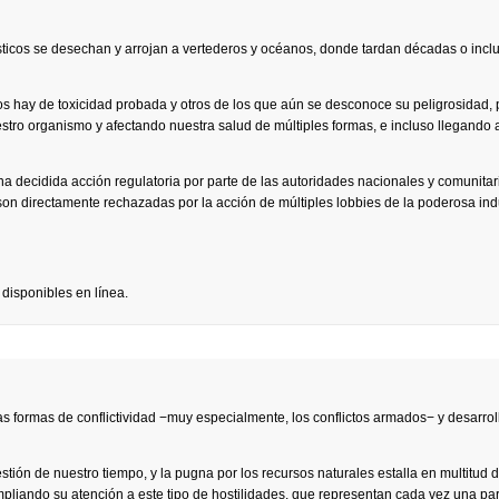
icos se desechan y arrojan a vertederos y océanos, donde tardan décadas o inclu
os hay de toxicidad probada y otros de los que aún se desconoce su peligrosidad,
estro organismo y afectando nuestra salud de múltiples formas, e incluso llegando 
a decidida acción regulatoria por parte de las autoridades nacionales y comunitar
on directamente rechazadas por la acción de múltiples lobbies de la poderosa ind
 disponibles en línea.
s formas de conflictividad −muy especialmente, los conflictos armados− y desarrol
stión de nuestro tiempo, y la pugna por los recursos naturales estalla en multitud 
mpliando su atención a este tipo de hostilidades, que representan cada vez una pa