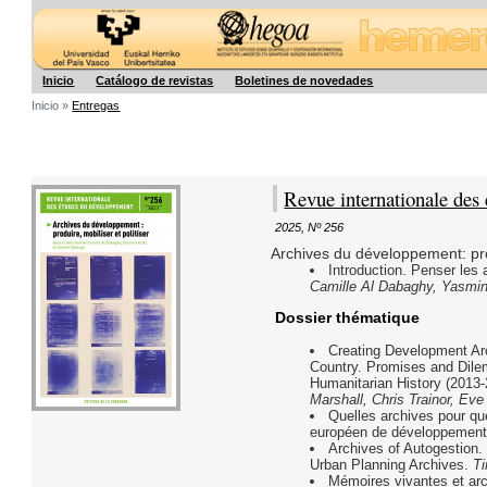
Hegoa
Inicio
Catálogo de revistas
Boletines de novedades
Inicio »
Entregas
Revue internationale des
2025
,
Nº 256
Archives du développement: prod
Introduction. Penser les
Camille Al Dabaghy, Yasmin
Dossier thématique
Creating Development Ar
Country. Promises and Dil
Humanitarian History (2013
Marshall, Chris Trainor, Eve
Quelles archives pour que
européen de développement
Archives of Autogestion. 
Urban Planning Archives.
T
Mémoires vivantes et arc