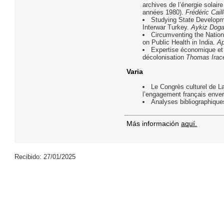
archives de l’énergie solai
années 1980).
Frédéric Cail
Studying State Developm
Interwar Turkey.
Aykiz Dog
Circumventing the Nation
on Public Health in India.
Ap
Expertise économique et r
décolonisation
Thomas Irac
Varia
Le Congrès culturel de L
l’engagement français enver
Analyses bibliographiques
Más información
aquí.
Recibido: 27/01/2025