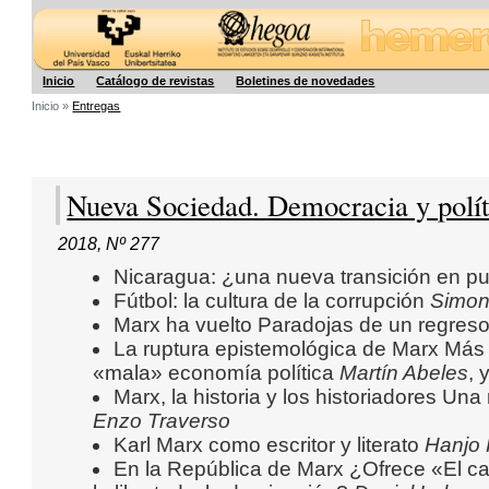
Hegoa
Inicio
Catálogo de revistas
Boletines de novedades
Inicio »
Entregas
Nueva Sociedad. Democracia y polít
2018
,
Nº 277
Nicaragua: ¿una nueva transición en pue
Fútbol: la cultura de la corrupción
Simon
Marx ha vuelto Paradojas de un regres
La ruptura epistemológica de Marx Más 
«mala» economía política
Martín Abeles
, 
Marx, la historia y los historiadores Una
Enzo Traverso
Karl Marx como escritor y literato
Hanjo 
En la República de Marx ¿Ofrece «El ca