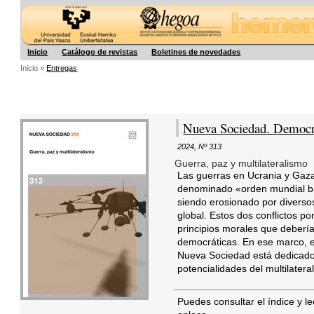
Hegoa
Inicio
Catálogo de revistas
Boletines de novedades
Inicio »
Entregas
Nueva Sociedad. Democra
2024
,
Nº 313
Guerra, paz y multilateralismo
Las guerras en Ucrania y Gaza 
denominado «orden mundial ba
siendo erosionado por diverso
global. Estos dos conflictos p
principios morales que deberí
democráticas. En ese marco, 
Nueva Sociedad está dedicado 
potencialidades del multilatera
Puedes consultar el índice y l