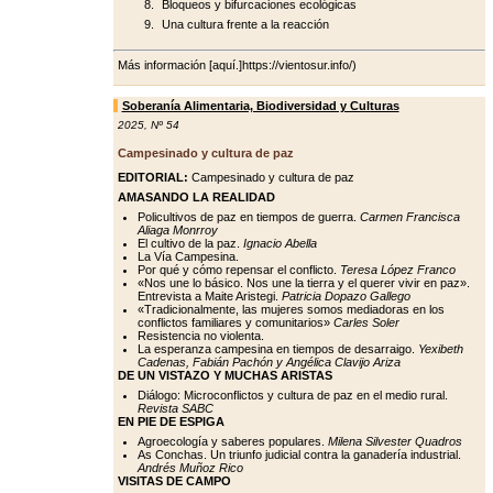
Bloqueos y bifurcaciones ecológicas
Una cultura frente a la reacción
Más información [aquí.]https://vientosur.info/)
Soberanía Alimentaria, Biodiversidad y Culturas
2025
,
Nº 54
Campesinado y cultura de paz
EDITORIAL:
Campesinado y cultura de paz
AMASANDO LA REALIDAD
Policultivos de paz en tiempos de guerra.
Carmen Francisca
Aliaga Monrroy
El cultivo de la paz.
Ignacio Abella
La Vía Campesina.
Por qué y cómo repensar el conflicto.
Teresa López Franco
«Nos une lo básico. Nos une la tierra y el querer vivir en paz».
Entrevista a Maite Aristegi.
Patricia Dopazo Gallego
«Tradicionalmente, las mujeres somos mediadoras en los
conflictos familiares y comunitarios»
Carles Soler
Resistencia no violenta.
La esperanza campesina en tiempos de desarraigo.
Yexibeth
Cadenas, Fabián Pachón y Angélica Clavijo Ariza
DE UN VISTAZO Y MUCHAS ARISTAS
Diálogo: Microconflictos y cultura de paz en el medio rural.
Revista SABC
EN PIE DE ESPIGA
Agroecología y saberes populares.
Milena Silvester Quadros
As Conchas. Un triunfo judicial contra la ganadería industrial.
Andrés Muñoz Rico
VISITAS DE CAMPO