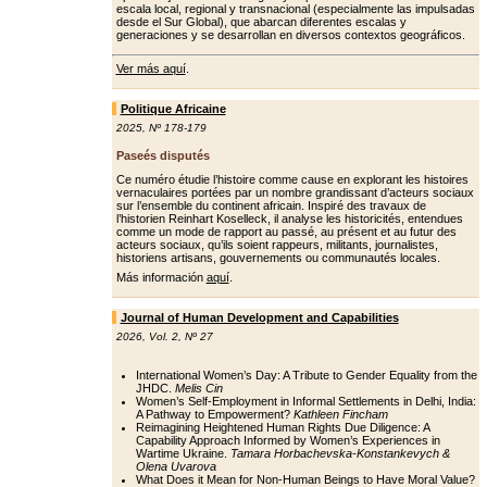
escala local, regional y transnacional (especialmente las impulsadas
desde el Sur Global), que abarcan diferentes escalas y
generaciones y se desarrollan en diversos contextos geográficos.
Ver más aquí
.
Politique Africaine
2025
,
Nº 178-179
Paseés disputés
Ce numéro étudie l’histoire comme cause en explorant les histoires
vernaculaires portées par un nombre grandissant d’acteurs sociaux
sur l’ensemble du continent africain. Inspiré des travaux de
l’historien Reinhart Koselleck, il analyse les historicités, entendues
comme un mode de rapport au passé, au présent et au futur des
acteurs sociaux, qu’ils soient rappeurs, militants, journalistes,
historiens artisans, gouvernements ou communautés locales.
Más información
aquí
.
Journal of Human Development and Capabilities
2026
,
Vol. 2
,
Nº 27
International Women’s Day: A Tribute to Gender Equality from the
JHDC.
Melis Cin
Women’s Self-Employment in Informal Settlements in Delhi, India:
A Pathway to Empowerment?
Kathleen Fincham
Reimagining Heightened Human Rights Due Diligence: A
Capability Approach Informed by Women’s Experiences in
Wartime Ukraine.
Tamara Horbachevska-Konstankevych &
Olena Uvarova
What Does it Mean for Non-Human Beings to Have Moral Value?