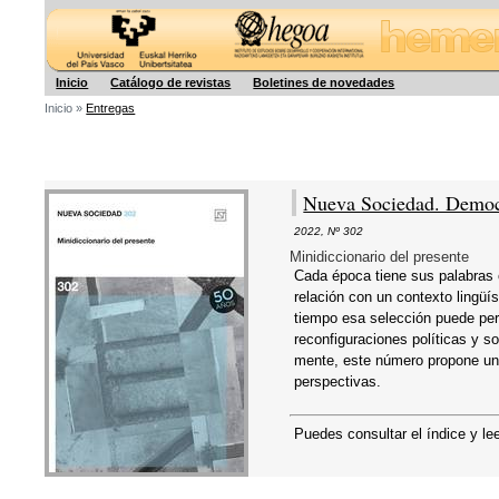
Hegoa
Inicio
Catálogo de revistas
Boletines de novedades
Inicio »
Entregas
Nueva Sociedad. Democr
2022
,
Nº 302
Minidiccionario del presente
Cada época tiene sus palabras
relación con un contexto lingüi
tiempo esa selección puede perm
reconfiguraciones políticas y 
mente, este número propone un 
perspectivas.
Puedes consultar el índice y le