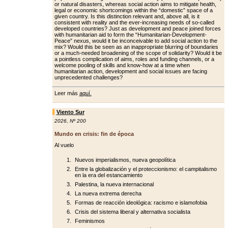
or natural disasters, whereas social action aims to mitigate health,
legal or economic shortcomings within the “domestic” space of a
giv­en country. Is this distinction relevant and, above all, is it
consistent with re­ality and the ever-increasing needs of so-called
developed countries? Just as development and peace joined forc­es
with humanitarian aid to form the “Humanitarian-Development-
Peace” nexus, would it be inconceivable to add social action to the
mix? Would this be seen as an inappropriate blurring of boundaries
or a much-needed broad­ening of the scope of solidarity? Would it be
a pointless complication of aims, roles and funding channels, or a
wel­come pooling of skills and know-how at a time when
humanitarian action, de­velopment and social issues are facing
unprecedented challenges?
Leer más
aquí.
Viento Sur
2026
,
Nº 200
Mundo en crisis: fin de época
Al vuelo
Nuevos imperialismos, nueva geopolítica
Entre la globalización y el proteccionismo: el campitalismo
en la era del estancamiento
Palestina, la nueva internacional
La nueva extrema derecha
Formas de reacción ideológica: racismo e islamofobia
Crisis del sistema liberal y alternativa socialista
Feminismos