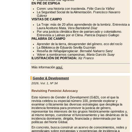
EN PIE DE ESPIGA
Coren: una historia con trastienda.
Félix García Yáñez
La Seguridad Social de la Alimentación.
Francisco Navarro
Gálvez
VISITAS DE CAMPO
La Troje: más de 20 años aprendiendo de la lombriz. Entrevista a
Laura Aceituno Mata.
Vera Bartolomé Díaz
Por una justicia climática libre de patriarcado y colonialismo.
Entrevista a Latinas por el Clima.
Patricia Dopazo Gallego
PALABRA DE CAMPO
Aprender de la tierra, desaprender del género.
eco del rocío
La Biblioteca de Eduardo Sevilla Guzmán
Reseña de
Niñapájaroglaciar. Bernabé Naharro Sanz
Volver a nombrarnos campesinas.
Maria Garcés Suay
ILUSTRACIÓN DE PORTADA:
Xiz Franco
Más información
aquí.
Gender & Development
2026
,
Vol. 1
,
Nº 34
Revisiting Feminist Advocacy
Este número de
Gender & Development
(G&D), con el que la
revista celebra su especial número 100, pretende explorar y
examinar críticamente las diversas estrategias que despliega la
incidencia feminista para promover la justicia de género,
representar los intereses de los grupos históricamente oprimidos y,
al mismo tiempo, cuestionar el funcionamiento y las dinámicas de la
incidencia dominante, dirigida, financiada y determinada por las
políticas del Norte Global.
En concreto, busca construir un acervo de conocimientos, redes y
aprendizajes sobre estrategias y experiencias de incidencia a