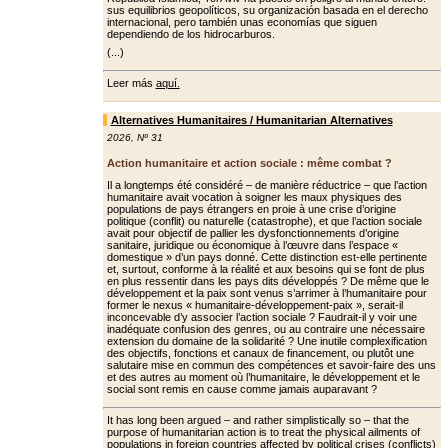
sus equilibrios geopolíticos, su organización basada en el derecho
internacional, pero también unas economías que siguen
dependiendo de los hidrocarburos.
(...)
Leer más
aquí.
Alternatives Humanitaires / Humanitarian Alternatives
2026
,
Nº 31
Action humanitaire et action sociale : même combat ?
Il a longtemps été considéré – de manière réductrice – que l’action
humanitaire avait vocation à soigner les maux physiques des
populations de pays étrangers en proie à une crise d’origine
politique (conflit) ou naturelle (catastrophe), et que l’action sociale
avait pour objectif de pallier les dys­fonctionnements d’origine
sanitaire, juridique ou économique à l’œuvre dans l’espace «
domestique » d’un pays donné. Cette distinction est-elle pertinente
et, surtout, conforme à la réalité et aux besoins qui se font de plus
en plus ressentir dans les pays dits développés ? De même que le
dévelop­pement et la paix sont venus s’arrimer à l’humanitaire pour
former le nexus « humanitaire-développement-paix », serait-il
inconcevable d’y associer l’ac­tion sociale ? Faudrait-il y voir une
ina­déquate confusion des genres, ou au contraire une nécessaire
extension du domaine de la solidarité ? Une inutile complexification
des objectifs, fonc­tions et canaux de financement, ou plu­tôt une
salutaire mise en commun des compétences et savoir-faire des uns
et des autres au moment où l’humanitaire, le développement et le
social sont remis en cause comme jamais auparavant ?
It has long been argued – and rather simplistically so – that the
purpose of humanitarian action is to treat the physical ailments of
populations in foreign countries affected by political crises (conflicts)