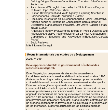
Building Bridges Between Capabilitarian Theories.
Julio Caceda-
Adrianzen
Aspiration and Wrongful Harm: Why the State Owes a Duty to
Cultivate Hope.
Natasha Osben
Human Development and Youth Agency: Exploring Sacrifice in
Socioeconomic Contexts.
Stephen T. Homer
Hacia una Tercera vía en la Responsabilidad Social Corporativa:
Aportes desde el Enfoque de Capacidades para superar el
Utilitarismo.
Mario Morales-Parragué, Luis Araya-Castillo & Fidel
Molina-Luque
A Narrative Inquiry Evaluating the Effects of Type 1 Diabetes and
Associated Assistive Technologies on 15-18-Year-Old Students’
Capabilities of “Emotions” and “Knowledge” in Education.
Caroline
Powell
Book Reviews.
Más información
aquí
.
Revue internationale des études du développement
2026
,
Nº 260
Développement durable et gouvernement néolibéral des
ressorces au Maghreb
En el Magreb, los programas de desarrollo sostenible se
inscribieron en la matriz neoliberal difundida durante los años 1990.
Guiado por la ecología política, este número propone un análisis
crítico del desarrollo sostenible en un contexto neoliberal al que los
Estados de la región se ajustan de manera normativa e
instrumental. A través de la aplicación de forma diferenciada de las
normas productivas y medioambientales, estos se encuentran al
origen de mecanismos de poder que excluyen ciertos actores del
acceso a los recursos. La llegada del neoliberalismo no se reduce a
una privatización unívoca y hace del Estado un actor estratégico de
un proceso contingente (a través de la no injerencia, la organización
de los mercados, la desregularización de las políticas públicas).