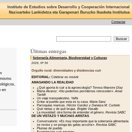
Instituto de Estudios sobre Desarrollo y Cooperación Internacional
Nazioarteko Lankidetza eta Garapenari Buruzko Ikasketa Institutua
Contactar
Últimas entregas
Soberanía Alimentaria, Biodiversidad y Culturas
2026
,
Nº 56
Orgullo rural: diversidades y disidencias cuir
en
EDITORIAL:
Celebrar es resistir
l mismo
AMASANDO LA REALIDAD
ológicos,
¿Qué aporta lo cuir a la agroecología?
Teresa Maestre Díaz
o en
Marta Álvarez: «No podemos permitirnos retroceder».
Amal
Tarbift
Un viaje transpalestino.
Yaffa
Gritar al pueblo que esta es tu casa.
Maria Sanz
Parroquias maricas.
Héctor Gardez y Daniasa M. Curbelo
Qué nietas y de qué brujas.
Brigitte Vasallo
La muxeidad: otra forma de entender el género.
Revista SABC
DE UN VISTAZO Y MUCHAS ARISTAS
Conversatorio: «Es muy importante que la soberanía alimentaria
se revise y se ponga las gafas arcoíris».
Revista SABC
Plumas de pueblo
Experiencias cuir agrarias