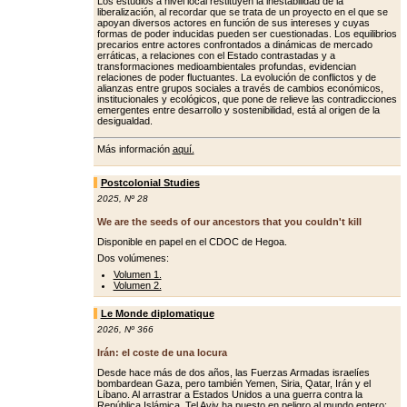
Los estudios a nivel local restituyen la inestabilidad de la
liberalización, al recordar que se trata de un proyecto en el que se
apoyan diversos actores en función de sus intereses y cuyas
formas de poder inducidas pueden ser cuestionadas. Los equilibrios
precarios entre actores confrontados a dinámicas de mercado
erráticas, a relaciones con el Estado contrastadas y a
transformaciones medioambientales profundas, evidencian
relaciones de poder fluctuantes. La evolución de conflictos y de
alianzas entre grupos sociales a través de cambios económicos,
institucionales y ecológicos, que pone de relieve las contradicciones
emergentes entre desarrollo y sostenibilidad, está al origen de la
desigualdad.
Más información
aquí.
Postcolonial Studies
2025
,
Nº 28
We are the seeds of our ancestors that you couldn't kill
Disponible en papel en el CDOC de Hegoa.
Dos volúmenes:
Volumen 1.
Volumen 2.
Le Monde diplomatique
2026
,
Nº 366
Irán: el coste de una locura
Desde hace más de dos años, las Fuerzas Armadas israelíes
bombardean Gaza, pero también Yemen, Siria, Qatar, Irán y el
Líbano. Al arrastrar a Estados Unidos a una guerra contra la
República Islámica, Tel Aviv ha puesto en peligro al mundo entero: