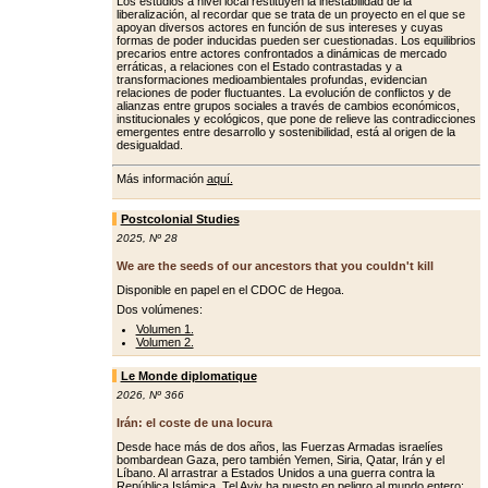
Los estudios a nivel local restituyen la inestabilidad de la
liberalización, al recordar que se trata de un proyecto en el que se
apoyan diversos actores en función de sus intereses y cuyas
formas de poder inducidas pueden ser cuestionadas. Los equilibrios
precarios entre actores confrontados a dinámicas de mercado
erráticas, a relaciones con el Estado contrastadas y a
transformaciones medioambientales profundas, evidencian
relaciones de poder fluctuantes. La evolución de conflictos y de
alianzas entre grupos sociales a través de cambios económicos,
institucionales y ecológicos, que pone de relieve las contradicciones
emergentes entre desarrollo y sostenibilidad, está al origen de la
desigualdad.
Más información
aquí.
Postcolonial Studies
2025
,
Nº 28
We are the seeds of our ancestors that you couldn't kill
Disponible en papel en el CDOC de Hegoa.
Dos volúmenes:
Volumen 1.
Volumen 2.
Le Monde diplomatique
2026
,
Nº 366
Irán: el coste de una locura
Desde hace más de dos años, las Fuerzas Armadas israelíes
bombardean Gaza, pero también Yemen, Siria, Qatar, Irán y el
Líbano. Al arrastrar a Estados Unidos a una guerra contra la
República Islámica, Tel Aviv ha puesto en peligro al mundo entero: