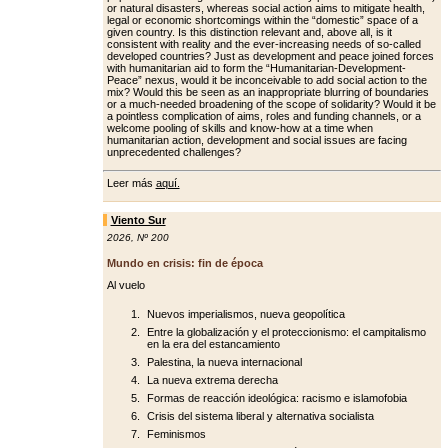
or natural disasters, whereas social action aims to mitigate health,
legal or economic shortcomings within the “domestic” space of a
giv­en country. Is this distinction relevant and, above all, is it
consistent with re­ality and the ever-increasing needs of so-called
developed countries? Just as development and peace joined forc­es
with humanitarian aid to form the “Humanitarian-Development-
Peace” nexus, would it be inconceivable to add social action to the
mix? Would this be seen as an inappropriate blurring of boundaries
or a much-needed broad­ening of the scope of solidarity? Would it be
a pointless complication of aims, roles and funding channels, or a
wel­come pooling of skills and know-how at a time when
humanitarian action, de­velopment and social issues are facing
unprecedented challenges?
Leer más
aquí.
Viento Sur
2026
,
Nº 200
Mundo en crisis: fin de época
Al vuelo
Nuevos imperialismos, nueva geopolítica
Entre la globalización y el proteccionismo: el campitalismo
en la era del estancamiento
Palestina, la nueva internacional
La nueva extrema derecha
Formas de reacción ideológica: racismo e islamofobia
Crisis del sistema liberal y alternativa socialista
Feminismos