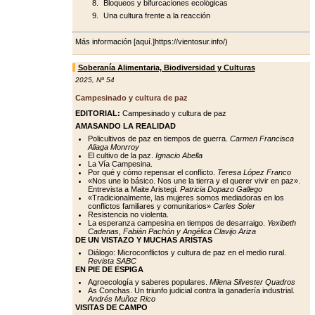
Bloqueos y bifurcaciones ecológicas
Una cultura frente a la reacción
Más información [aquí.]https://vientosur.info/)
Soberanía Alimentaria, Biodiversidad y Culturas
2025
,
Nº 54
Campesinado y cultura de paz
EDITORIAL:
Campesinado y cultura de paz
AMASANDO LA REALIDAD
Policultivos de paz en tiempos de guerra.
Carmen Francisca
Aliaga Monrroy
El cultivo de la paz.
Ignacio Abella
La Vía Campesina.
Por qué y cómo repensar el conflicto.
Teresa López Franco
«Nos une lo básico. Nos une la tierra y el querer vivir en paz».
Entrevista a Maite Aristegi.
Patricia Dopazo Gallego
«Tradicionalmente, las mujeres somos mediadoras en los
conflictos familiares y comunitarios»
Carles Soler
Resistencia no violenta.
La esperanza campesina en tiempos de desarraigo.
Yexibeth
Cadenas, Fabián Pachón y Angélica Clavijo Ariza
DE UN VISTAZO Y MUCHAS ARISTAS
Diálogo: Microconflictos y cultura de paz en el medio rural.
Revista SABC
EN PIE DE ESPIGA
Agroecología y saberes populares.
Milena Silvester Quadros
As Conchas. Un triunfo judicial contra la ganadería industrial.
Andrés Muñoz Rico
VISITAS DE CAMPO