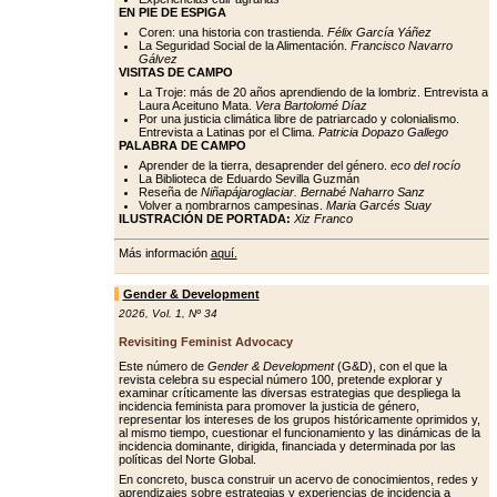
EN PIE DE ESPIGA
Coren: una historia con trastienda.
Félix García Yáñez
La Seguridad Social de la Alimentación.
Francisco Navarro
Gálvez
VISITAS DE CAMPO
La Troje: más de 20 años aprendiendo de la lombriz. Entrevista a
Laura Aceituno Mata.
Vera Bartolomé Díaz
Por una justicia climática libre de patriarcado y colonialismo.
Entrevista a Latinas por el Clima.
Patricia Dopazo Gallego
PALABRA DE CAMPO
Aprender de la tierra, desaprender del género.
eco del rocío
La Biblioteca de Eduardo Sevilla Guzmán
Reseña de
Niñapájaroglaciar. Bernabé Naharro Sanz
Volver a nombrarnos campesinas.
Maria Garcés Suay
ILUSTRACIÓN DE PORTADA:
Xiz Franco
Más información
aquí.
Gender & Development
2026
,
Vol. 1
,
Nº 34
Revisiting Feminist Advocacy
Este número de
Gender & Development
(G&D), con el que la
revista celebra su especial número 100, pretende explorar y
examinar críticamente las diversas estrategias que despliega la
incidencia feminista para promover la justicia de género,
representar los intereses de los grupos históricamente oprimidos y,
al mismo tiempo, cuestionar el funcionamiento y las dinámicas de la
incidencia dominante, dirigida, financiada y determinada por las
políticas del Norte Global.
En concreto, busca construir un acervo de conocimientos, redes y
aprendizajes sobre estrategias y experiencias de incidencia a