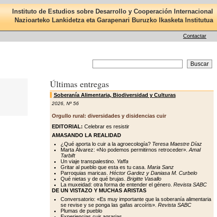
Instituto de Estudios sobre Desarrollo y Cooperación Internacional
Nazioarteko Lankidetza eta Garapenari Buruzko Ikasketa Institutua
Contactar
Últimas entregas
Soberanía Alimentaria, Biodiversidad y Culturas
2026
,
Nº 56
Orgullo rural: diversidades y disidencias cuir
EDITORIAL:
Celebrar es resistir
AMASANDO LA REALIDAD
¿Qué aporta lo cuir a la agroecología?
Teresa Maestre Díaz
Marta Álvarez: «No podemos permitirnos retroceder».
Amal
Tarbift
Un viaje transpalestino.
Yaffa
Gritar al pueblo que esta es tu casa.
Maria Sanz
Parroquias maricas.
Héctor Gardez y Daniasa M. Curbelo
Qué nietas y de qué brujas.
Brigitte Vasallo
La muxeidad: otra forma de entender el género.
Revista SABC
DE UN VISTAZO Y MUCHAS ARISTAS
Conversatorio: «Es muy importante que la soberanía alimentaria
se revise y se ponga las gafas arcoíris».
Revista SABC
Plumas de pueblo
Experiencias cuir agrarias