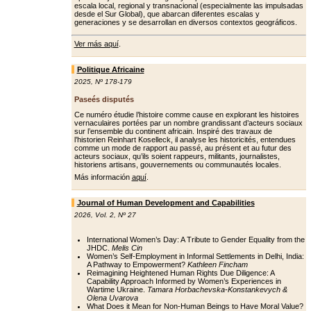
escala local, regional y transnacional (especialmente las impulsadas
desde el Sur Global), que abarcan diferentes escalas y
generaciones y se desarrollan en diversos contextos geográficos.
Ver más aquí
.
Politique Africaine
2025
,
Nº 178-179
Paseés disputés
Ce numéro étudie l’histoire comme cause en explorant les histoires
vernaculaires portées par un nombre grandissant d’acteurs sociaux
sur l’ensemble du continent africain. Inspiré des travaux de
l’historien Reinhart Koselleck, il analyse les historicités, entendues
comme un mode de rapport au passé, au présent et au futur des
acteurs sociaux, qu’ils soient rappeurs, militants, journalistes,
historiens artisans, gouvernements ou communautés locales.
Más información
aquí
.
Journal of Human Development and Capabilities
2026
,
Vol. 2
,
Nº 27
International Women’s Day: A Tribute to Gender Equality from the
JHDC.
Melis Cin
Women’s Self-Employment in Informal Settlements in Delhi, India:
A Pathway to Empowerment?
Kathleen Fincham
Reimagining Heightened Human Rights Due Diligence: A
Capability Approach Informed by Women’s Experiences in
Wartime Ukraine.
Tamara Horbachevska-Konstankevych &
Olena Uvarova
What Does it Mean for Non-Human Beings to Have Moral Value?