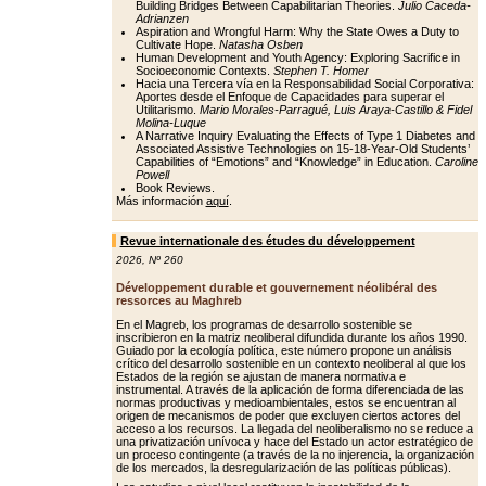
Building Bridges Between Capabilitarian Theories.
Julio Caceda-
Adrianzen
Aspiration and Wrongful Harm: Why the State Owes a Duty to
Cultivate Hope.
Natasha Osben
Human Development and Youth Agency: Exploring Sacrifice in
Socioeconomic Contexts.
Stephen T. Homer
Hacia una Tercera vía en la Responsabilidad Social Corporativa:
Aportes desde el Enfoque de Capacidades para superar el
Utilitarismo.
Mario Morales-Parragué, Luis Araya-Castillo & Fidel
Molina-Luque
A Narrative Inquiry Evaluating the Effects of Type 1 Diabetes and
Associated Assistive Technologies on 15-18-Year-Old Students’
Capabilities of “Emotions” and “Knowledge” in Education.
Caroline
Powell
Book Reviews.
Más información
aquí
.
Revue internationale des études du développement
2026
,
Nº 260
Développement durable et gouvernement néolibéral des
ressorces au Maghreb
En el Magreb, los programas de desarrollo sostenible se
inscribieron en la matriz neoliberal difundida durante los años 1990.
Guiado por la ecología política, este número propone un análisis
crítico del desarrollo sostenible en un contexto neoliberal al que los
Estados de la región se ajustan de manera normativa e
instrumental. A través de la aplicación de forma diferenciada de las
normas productivas y medioambientales, estos se encuentran al
origen de mecanismos de poder que excluyen ciertos actores del
acceso a los recursos. La llegada del neoliberalismo no se reduce a
una privatización unívoca y hace del Estado un actor estratégico de
un proceso contingente (a través de la no injerencia, la organización
de los mercados, la desregularización de las políticas públicas).