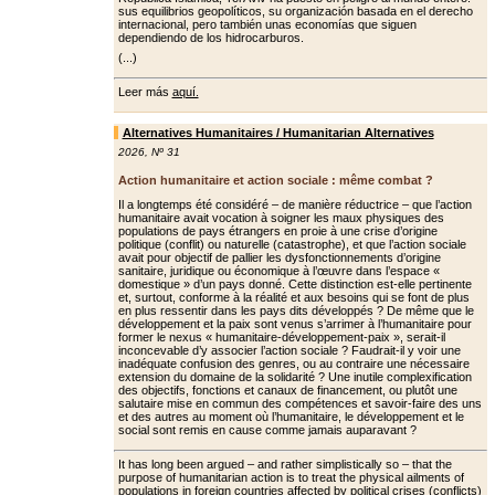
sus equilibrios geopolíticos, su organización basada en el derecho
internacional, pero también unas economías que siguen
dependiendo de los hidrocarburos.
(...)
Leer más
aquí.
Alternatives Humanitaires / Humanitarian Alternatives
2026
,
Nº 31
Action humanitaire et action sociale : même combat ?
Il a longtemps été considéré – de manière réductrice – que l’action
humanitaire avait vocation à soigner les maux physiques des
populations de pays étrangers en proie à une crise d’origine
politique (conflit) ou naturelle (catastrophe), et que l’action sociale
avait pour objectif de pallier les dys­fonctionnements d’origine
sanitaire, juridique ou économique à l’œuvre dans l’espace «
domestique » d’un pays donné. Cette distinction est-elle pertinente
et, surtout, conforme à la réalité et aux besoins qui se font de plus
en plus ressentir dans les pays dits développés ? De même que le
dévelop­pement et la paix sont venus s’arrimer à l’humanitaire pour
former le nexus « humanitaire-développement-paix », serait-il
inconcevable d’y associer l’ac­tion sociale ? Faudrait-il y voir une
ina­déquate confusion des genres, ou au contraire une nécessaire
extension du domaine de la solidarité ? Une inutile complexification
des objectifs, fonc­tions et canaux de financement, ou plu­tôt une
salutaire mise en commun des compétences et savoir-faire des uns
et des autres au moment où l’humanitaire, le développement et le
social sont remis en cause comme jamais auparavant ?
It has long been argued – and rather simplistically so – that the
purpose of humanitarian action is to treat the physical ailments of
populations in foreign countries affected by political crises (conflicts)