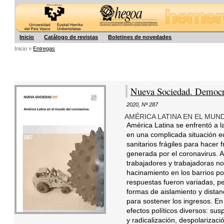
Hegoa
Inicio
Catálogo de revistas
Boletines de novedades
Inicio »
Entregas
Nueva Sociedad. Democra
2020
,
Nº 287
AMÉRICA LATINA EN EL MU
América Latina se enfrentó a 
en una complicada situación e
sanitarios frágiles para hacer 
generada por el coronavirus. 
trabajadores y trabajadoras no
hacinamiento en los barrios p
respuestas fueron variadas, p
formas de aislamiento y distanc
para sostener los ingresos. E
efectos políticos diversos: sus
y radicalización, despolarizac