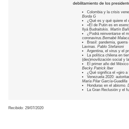
debilitamiento de los president
Colombia y la crisis vene
Borda G
¿Qué es y qué quiere el
«El de Putin es en esenc
Ilyá Budraitskis.
Martín Bañ
¿Podrá reinventarse el mu
coronavirus.
Bernabé Malaca
Brasil: pandemia, guerra 
Lavinas.
Pablo Stefanoni
Argentina, el virus y el 
La política chilena en t
(des)movilización social y la
El primer año del Méxic
Beck
y
Patrick Iber
¿Qué significa el «giro 
Venezuela 2020: autorita
María Pilar García-Guadilla
Honduras en el abismo.
La Gran Reclusión y el f
Recibido: 29/07/2020