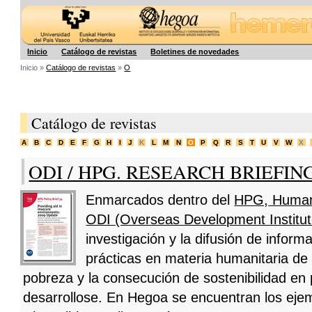
Hegoa
Inicio
Catálogo de revistas
Boletines de novedades
Inicio »
Catálogo de revistas
»
O
Catálogo de revistas
A
B
C
D
E
F
G
H
I
J
K
L
M
N
O
P
Q
R
S
T
U
V
W
X
ODI / HPG. RESEARCH BRIEFIN
Enmarcados dentro del
HPG, Humani
ODI (Overseas Development Institut
investigación y la difusión de inform
prácticas en materia humanitaria de 
pobreza y la consecución de sostenibilidad en
desarrollose. En Hegoa se encuentran los eje