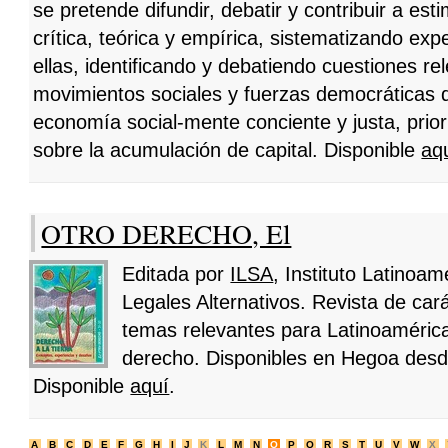
se pretende difundir, debatir y contribuir a esti
crítica, teórica y empírica, sistematizando ex
ellas, identificando y debatiendo cuestiones re
movimientos sociales y fuerzas democráticas 
economía social-mente conciente y justa, prior
sobre la acumulación de capital. Disponible
aq
OTRO DERECHO, El
Editada por
ILSA
, Instituto Latinoa
Legales Alternativos. Revista de car
temas relevantes para Latinoamérica 
derecho. Disponibles en Hegoa desd
Disponible
aquí
.
A
B
C
D
E
F
G
H
I
J
K
L
M
N
O
P
Q
R
S
T
U
V
W
X