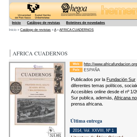
Hegoa
Inicio
Catálogo de revistas
Boletines de novedades
Inicio »
Catálogo de revistas
»
A
»
AFRICA CUADERNOS
AFRICA CUADERNOS
http://www.africafundacion.or
Web
ESPAÑA
País
Publicados por la
Fundación Sur
diferentes temas políticos, social
Accesibles online desde el nº 1/
Sur publica, además,
Africana no
prensa africana.
Última entrega
2014
,
Vol. XXVIII
,
Nº 1