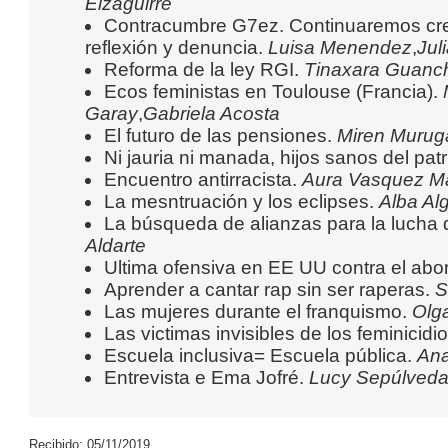
Eizaguirre
Contracumbre G7ez. Continuaremos cre
reflexión y denuncia.
Luisa Menendez
,
Jul
Reforma de la ley RGI.
Tinaxara Guanc
Ecos feministas en Toulouse (Francia).
Garay
,
Gabriela Acosta
El futuro de las pensiones.
Miren Murug
Ni jauria ni manada, hijos sanos del pat
Encuentro antirracista.
Aura Vasquez
Ma
La mesntruación y los eclipses.
Alba Al
La búsqueda de alianzas para la lucha 
Aldarte
Ultima ofensiva en EE UU contra el abor
Aprender a cantar rap sin ser raperas.
S
Las mujeres durante el franquismo.
Olga
Las victimas invisibles de los feminicidi
Escuela inclusiva= Escuela pública.
Ana
Entrevista e Ema Jofré.
Lucy Sepúlved
Recibido: 05/11/2019