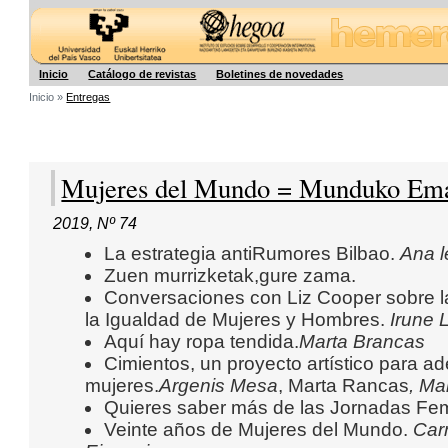
Hegoa
Inicio
Catálogo de revistas
Boletines de novedades
Inicio »
Entregas
Mujeres del Mundo = Munduko E
2019
,
Nº 74
La estrategia antiRumores Bilbao.
Ana 
Zuen murrizketak,gure zama.
Conversaciones con Liz Cooper sobre la
la Igualdad de Mujeres y Hombres.
Irune 
Aquí hay ropa tendida.
Marta Brancas
Cimientos, un proyecto artístico para ad
mujeres.
Argenis Mesa
, Marta Rancas
, Ma
Quieres saber más de las Jornadas Fe
Veinte años de Mujeres del Mundo.
Car