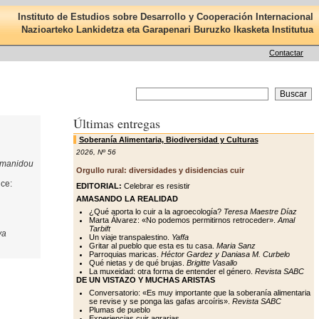
Instituto de Estudios sobre Desarrollo y Cooperación Internacional
Nazioarteko Lankidetza eta Garapenari Buruzko Ikasketa Institutua
Contactar
Últimas entregas
Soberanía Alimentaria, Biodiversidad y Culturas
2026
,
Nº 56
amanidou
Orgullo rural: diversidades y disidencias cuir
nce:
EDITORIAL:
Celebrar es resistir
AMASANDO LA REALIDAD
¿Qué aporta lo cuir a la agroecología?
Teresa Maestre Díaz
Marta Álvarez: «No podemos permitirnos retroceder».
Amal
Tarbift
va
Un viaje transpalestino.
Yaffa
Gritar al pueblo que esta es tu casa.
Maria Sanz
Parroquias maricas.
Héctor Gardez y Daniasa M. Curbelo
Qué nietas y de qué brujas.
Brigitte Vasallo
La muxeidad: otra forma de entender el género.
Revista SABC
DE UN VISTAZO Y MUCHAS ARISTAS
Conversatorio: «Es muy importante que la soberanía alimentaria
se revise y se ponga las gafas arcoíris».
Revista SABC
Plumas de pueblo
Experiencias cuir agrarias