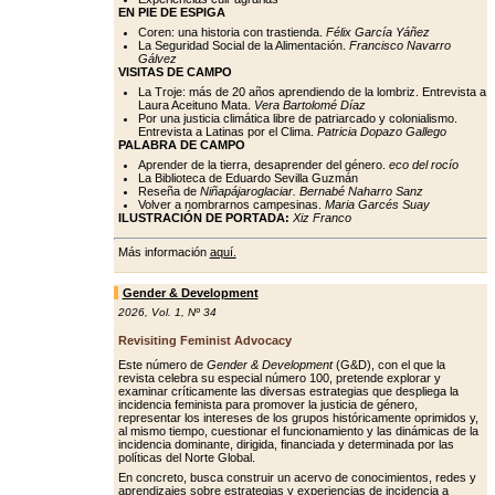
EN PIE DE ESPIGA
Coren: una historia con trastienda.
Félix García Yáñez
La Seguridad Social de la Alimentación.
Francisco Navarro
Gálvez
VISITAS DE CAMPO
La Troje: más de 20 años aprendiendo de la lombriz. Entrevista a
Laura Aceituno Mata.
Vera Bartolomé Díaz
Por una justicia climática libre de patriarcado y colonialismo.
Entrevista a Latinas por el Clima.
Patricia Dopazo Gallego
PALABRA DE CAMPO
Aprender de la tierra, desaprender del género.
eco del rocío
La Biblioteca de Eduardo Sevilla Guzmán
Reseña de
Niñapájaroglaciar. Bernabé Naharro Sanz
Volver a nombrarnos campesinas.
Maria Garcés Suay
ILUSTRACIÓN DE PORTADA:
Xiz Franco
Más información
aquí.
Gender & Development
2026
,
Vol. 1
,
Nº 34
Revisiting Feminist Advocacy
Este número de
Gender & Development
(G&D), con el que la
revista celebra su especial número 100, pretende explorar y
examinar críticamente las diversas estrategias que despliega la
incidencia feminista para promover la justicia de género,
representar los intereses de los grupos históricamente oprimidos y,
al mismo tiempo, cuestionar el funcionamiento y las dinámicas de la
incidencia dominante, dirigida, financiada y determinada por las
políticas del Norte Global.
En concreto, busca construir un acervo de conocimientos, redes y
aprendizajes sobre estrategias y experiencias de incidencia a