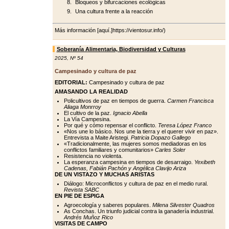
Bloqueos y bifurcaciones ecológicas
Una cultura frente a la reacción
Más información [aquí.]https://vientosur.info/)
Soberanía Alimentaria, Biodiversidad y Culturas
2025
,
Nº 54
Campesinado y cultura de paz
EDITORIAL:
Campesinado y cultura de paz
AMASANDO LA REALIDAD
Policultivos de paz en tiempos de guerra.
Carmen Francisca
Aliaga Monrroy
El cultivo de la paz.
Ignacio Abella
La Vía Campesina.
Por qué y cómo repensar el conflicto.
Teresa López Franco
«Nos une lo básico. Nos une la tierra y el querer vivir en paz».
Entrevista a Maite Aristegi.
Patricia Dopazo Gallego
«Tradicionalmente, las mujeres somos mediadoras en los
conflictos familiares y comunitarios»
Carles Soler
Resistencia no violenta.
La esperanza campesina en tiempos de desarraigo.
Yexibeth
Cadenas, Fabián Pachón y Angélica Clavijo Ariza
DE UN VISTAZO Y MUCHAS ARISTAS
Diálogo: Microconflictos y cultura de paz en el medio rural.
Revista SABC
EN PIE DE ESPIGA
Agroecología y saberes populares.
Milena Silvester Quadros
As Conchas. Un triunfo judicial contra la ganadería industrial.
Andrés Muñoz Rico
VISITAS DE CAMPO