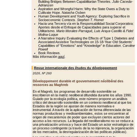
Building Bridges Between Capabilitarian Theories.
Julio Caceda-
Adrianzen
Aspiration and Wrongful Harm: Why the State Owes a Duty to
Cultivate Hope.
Natasha Osben
Human Development and Youth Agency: Exploring Sacrifice in
Socioeconomic Contexts.
Stephen T. Homer
Hacia una Tercera vía en la Responsabilidad Social Corporativa:
Aportes desde el Enfoque de Capacidades para superar el
Utilitarismo.
Mario Morales-Parragué, Luis Araya-Castillo & Fidel
Molina-Luque
A Narrative Inquiry Evaluating the Effects of Type 1 Diabetes and
Associated Assistive Technologies on 15-18-Year-Old Students’
Capabilities of “Emotions” and “Knowledge” in Education.
Caroline
Powell
Book Reviews.
Más información
aquí
.
Revue internationale des études du développement
2026
,
Nº 260
Développement durable et gouvernement néolibéral des
ressorces au Maghreb
En el Magreb, los programas de desarrollo sostenible se
inscribieron en la matriz neoliberal difundida durante los años 1990.
Guiado por la ecología política, este número propone un análisis
crítico del desarrollo sostenible en un contexto neoliberal al que los
Estados de la región se ajustan de manera normativa e
instrumental. A través de la aplicación de forma diferenciada de las
normas productivas y medioambientales, estos se encuentran al
origen de mecanismos de poder que excluyen ciertos actores del
acceso a los recursos. La llegada del neoliberalismo no se reduce a
una privatización unívoca y hace del Estado un actor estratégico de
un proceso contingente (a través de la no injerencia, la organización
de los mercados, la desregularización de las políticas públicas).