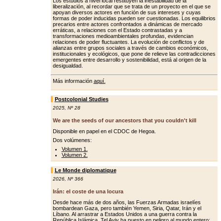
Los estudios a nivel local restituyen la inestabilidad de la
liberalización, al recordar que se trata de un proyecto en el que se
apoyan diversos actores en función de sus intereses y cuyas
formas de poder inducidas pueden ser cuestionadas. Los equilibrios
precarios entre actores confrontados a dinámicas de mercado
erráticas, a relaciones con el Estado contrastadas y a
transformaciones medioambientales profundas, evidencian
relaciones de poder fluctuantes. La evolución de conflictos y de
alianzas entre grupos sociales a través de cambios económicos,
institucionales y ecológicos, que pone de relieve las contradicciones
emergentes entre desarrollo y sostenibilidad, está al origen de la
desigualdad.
Más información
aquí.
Postcolonial Studies
2025
,
Nº 28
We are the seeds of our ancestors that you couldn't kill
Disponible en papel en el CDOC de Hegoa.
Dos volúmenes:
Volumen 1.
Volumen 2.
Le Monde diplomatique
2026
,
Nº 366
Irán: el coste de una locura
Desde hace más de dos años, las Fuerzas Armadas israelíes
bombardean Gaza, pero también Yemen, Siria, Qatar, Irán y el
Líbano. Al arrastrar a Estados Unidos a una guerra contra la
República Islámica, Tel Aviv ha puesto en peligro al mundo entero: