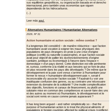
sus equilibrios geopolíticos, su organización basada en el derecho
internacional, pero también unas economías que siguen
dependiendo de los hidrocarburos.
(...)
Leer más
aquí.
Alternatives Humanitaires / Humanitarian Alternatives
2026
,
Nº 31
Action humanitaire et action sociale : même combat ?
Il a longtemps été considéré – de manière réductrice – que l’action
humanitaire avait vocation à soigner les maux physiques des
populations de pays étrangers en proie à une crise d’origine
politique (conflit) ou naturelle (catastrophe), et que l’action sociale
avait pour objectif de pallier les dys­fonctionnements d’origine
sanitaire, juridique ou économique à l’œuvre dans l’espace «
domestique » d’un pays donné. Cette distinction est-elle pertinente
et, surtout, conforme à la réalité et aux besoins qui se font de plus
en plus ressentir dans les pays dits développés ? De même que le
dévelop­pement et la paix sont venus s’arrimer à l’humanitaire pour
former le nexus « humanitaire-développement-paix », serait-il
inconcevable d’y associer l’ac­tion sociale ? Faudrait-il y voir une
ina­déquate confusion des genres, ou au contraire une nécessaire
extension du domaine de la solidarité ? Une inutile complexification
des objectifs, fonc­tions et canaux de financement, ou plu­tôt une
salutaire mise en commun des compétences et savoir-faire des uns
et des autres au moment où l’humanitaire, le développement et le
social sont remis en cause comme jamais auparavant ?
It has long been argued – and rather simplistically so – that the
purpose of humanitarian action is to treat the physical ailments of
populations in foreign countries affected by political crises (conflicts)