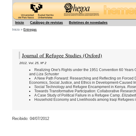
Hegoa
Inicio
Catálogo de revistas
Boletines de novedades
Inicio »
Entregas
Journal of Refugee Studies (Oxford)
2012
,
Vol. 25
,
Nº 2
Realizing One's Rights under the 1951 Convention 60 Years On
and
Liza Schuster
A New Path Forward: Researching and Reflecting on Forced D
Economics, Social Justice, and Ethics in Development-Caused I
Social Technology and Refugee Encampment in Kenya.
Rose 
Towards Transformative Participation: Collaborative Researc
A Case Study of Political Failure in a Refugee Camp.
Elizabet
Household Economy and Livelihoods among Iraqi Refugees i
Recibido: 04/07/2012