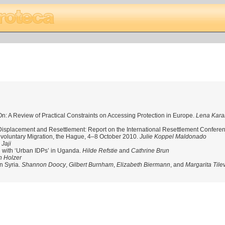
: A Review of Practical Constraints on Accessing Protection in Europe.
Lena Kar
isplacement and Resettlement: Report on the International Resettlement Confere
nvoluntary Migration, the Hague, 4–8 October 2010.
Julie Koppel Maldonado
Jaji
h with ‘Urban IDPs’ in Uganda.
Hilde Refstie
and
Cathrine Brun
h Holzer
n Syria.
Shannon Doocy
,
Gilbert Burnham
,
Elizabeth Biermann
, and
Margarita Tile