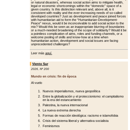
or natural disasters, whereas social action aims to mitigate health,
legal or economic shortcomings within the “domestic” space of a
giv­en country. Is this distinction relevant and, above all, is it
consistent with re­ality and the ever-increasing needs of so-called
developed countries? Just as development and peace joined forc­es
with humanitarian aid to form the “Humanitarian-Development-
Peace” nexus, would it be inconceivable to add social action to the
mix? Would this be seen as an inappropriate blurring of boundaries
or a much-needed broad­ening of the scope of solidarity? Would it be
a pointless complication of aims, roles and funding channels, or a
wel­come pooling of skills and know-how at a time when
humanitarian action, de­velopment and social issues are facing
unprecedented challenges?
Leer más
aquí.
Viento Sur
2026
,
Nº 200
Mundo en crisis: fin de época
Al vuelo
Nuevos imperialismos, nueva geopolítica
Entre la globalización y el proteccionismo: el campitalismo
en la era del estancamiento
Palestina, la nueva internacional
La nueva extrema derecha
Formas de reacción ideológica: racismo e islamofobia
Crisis del sistema liberal y alternativa socialista
Feminismos