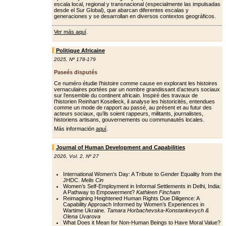
escala local, regional y transnacional (especialmente las impulsadas
desde el Sur Global), que abarcan diferentes escalas y
generaciones y se desarrollan en diversos contextos geográficos.
Ver más aquí
.
Politique Africaine
2025
,
Nº 178-179
Paseés disputés
Ce numéro étudie l’histoire comme cause en explorant les histoires
vernaculaires portées par un nombre grandissant d’acteurs sociaux
sur l’ensemble du continent africain. Inspiré des travaux de
l’historien Reinhart Koselleck, il analyse les historicités, entendues
comme un mode de rapport au passé, au présent et au futur des
acteurs sociaux, qu’ils soient rappeurs, militants, journalistes,
historiens artisans, gouvernements ou communautés locales.
Más información
aquí
.
Journal of Human Development and Capabilities
2026
,
Vol. 2
,
Nº 27
International Women’s Day: A Tribute to Gender Equality from the
JHDC.
Melis Cin
Women’s Self-Employment in Informal Settlements in Delhi, India:
A Pathway to Empowerment?
Kathleen Fincham
Reimagining Heightened Human Rights Due Diligence: A
Capability Approach Informed by Women’s Experiences in
Wartime Ukraine.
Tamara Horbachevska-Konstankevych &
Olena Uvarova
What Does it Mean for Non-Human Beings to Have Moral Value?