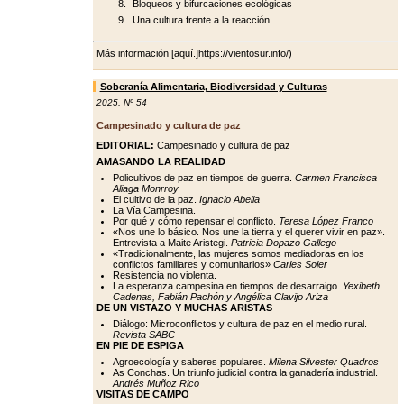
Bloqueos y bifurcaciones ecológicas
Una cultura frente a la reacción
Más información [aquí.]https://vientosur.info/)
Soberanía Alimentaria, Biodiversidad y Culturas
2025
,
Nº 54
Campesinado y cultura de paz
EDITORIAL:
Campesinado y cultura de paz
AMASANDO LA REALIDAD
Policultivos de paz en tiempos de guerra.
Carmen Francisca
Aliaga Monrroy
El cultivo de la paz.
Ignacio Abella
La Vía Campesina.
Por qué y cómo repensar el conflicto.
Teresa López Franco
«Nos une lo básico. Nos une la tierra y el querer vivir en paz».
Entrevista a Maite Aristegi.
Patricia Dopazo Gallego
«Tradicionalmente, las mujeres somos mediadoras en los
conflictos familiares y comunitarios»
Carles Soler
Resistencia no violenta.
La esperanza campesina en tiempos de desarraigo.
Yexibeth
Cadenas, Fabián Pachón y Angélica Clavijo Ariza
DE UN VISTAZO Y MUCHAS ARISTAS
Diálogo: Microconflictos y cultura de paz en el medio rural.
Revista SABC
EN PIE DE ESPIGA
Agroecología y saberes populares.
Milena Silvester Quadros
As Conchas. Un triunfo judicial contra la ganadería industrial.
Andrés Muñoz Rico
VISITAS DE CAMPO