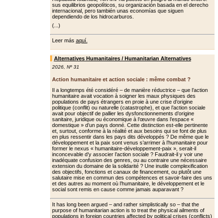
sus equilibrios geopolíticos, su organización basada en el derecho
internacional, pero también unas economías que siguen
dependiendo de los hidrocarburos.
(...)
Leer más
aquí.
Alternatives Humanitaires / Humanitarian Alternatives
2026
,
Nº 31
Action humanitaire et action sociale : même combat ?
Il a longtemps été considéré – de manière réductrice – que l’action
humanitaire avait vocation à soigner les maux physiques des
populations de pays étrangers en proie à une crise d’origine
politique (conflit) ou naturelle (catastrophe), et que l’action sociale
avait pour objectif de pallier les dys­fonctionnements d’origine
sanitaire, juridique ou économique à l’œuvre dans l’espace «
domestique » d’un pays donné. Cette distinction est-elle pertinente
et, surtout, conforme à la réalité et aux besoins qui se font de plus
en plus ressentir dans les pays dits développés ? De même que le
dévelop­pement et la paix sont venus s’arrimer à l’humanitaire pour
former le nexus « humanitaire-développement-paix », serait-il
inconcevable d’y associer l’ac­tion sociale ? Faudrait-il y voir une
ina­déquate confusion des genres, ou au contraire une nécessaire
extension du domaine de la solidarité ? Une inutile complexification
des objectifs, fonc­tions et canaux de financement, ou plu­tôt une
salutaire mise en commun des compétences et savoir-faire des uns
et des autres au moment où l’humanitaire, le développement et le
social sont remis en cause comme jamais auparavant ?
It has long been argued – and rather simplistically so – that the
purpose of humanitarian action is to treat the physical ailments of
populations in foreign countries affected by political crises (conflicts)