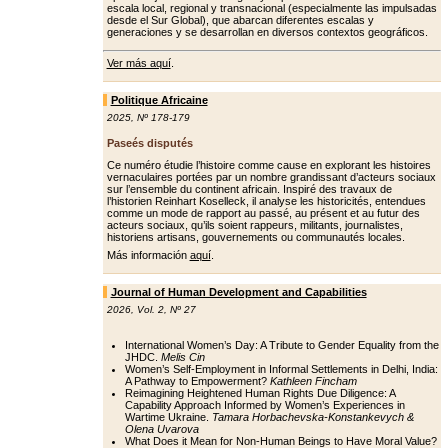
escala local, regional y transnacional (especialmente las impulsadas
desde el Sur Global), que abarcan diferentes escalas y
generaciones y se desarrollan en diversos contextos geográficos.
Ver más aquí
.
Politique Africaine
2025
,
Nº 178-179
Paseés disputés
Ce numéro étudie l’histoire comme cause en explorant les histoires
vernaculaires portées par un nombre grandissant d’acteurs sociaux
sur l’ensemble du continent africain. Inspiré des travaux de
l’historien Reinhart Koselleck, il analyse les historicités, entendues
comme un mode de rapport au passé, au présent et au futur des
acteurs sociaux, qu’ils soient rappeurs, militants, journalistes,
historiens artisans, gouvernements ou communautés locales.
Más información
aquí
.
Journal of Human Development and Capabilities
2026
,
Vol. 2
,
Nº 27
International Women’s Day: A Tribute to Gender Equality from the
JHDC.
Melis Cin
Women’s Self-Employment in Informal Settlements in Delhi, India:
A Pathway to Empowerment?
Kathleen Fincham
Reimagining Heightened Human Rights Due Diligence: A
Capability Approach Informed by Women’s Experiences in
Wartime Ukraine.
Tamara Horbachevska-Konstankevych &
Olena Uvarova
What Does it Mean for Non-Human Beings to Have Moral Value?