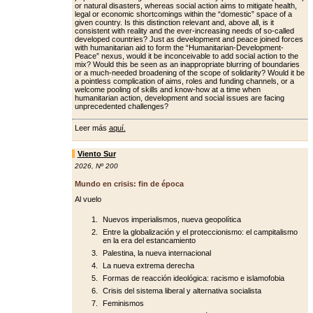
or natural disasters, whereas social action aims to mitigate health,
legal or economic shortcomings within the “domestic” space of a
giv­en country. Is this distinction relevant and, above all, is it
consistent with re­ality and the ever-increasing needs of so-called
developed countries? Just as development and peace joined forc­es
with humanitarian aid to form the “Humanitarian-Development-
Peace” nexus, would it be inconceivable to add social action to the
mix? Would this be seen as an inappropriate blurring of boundaries
or a much-needed broad­ening of the scope of solidarity? Would it be
a pointless complication of aims, roles and funding channels, or a
wel­come pooling of skills and know-how at a time when
humanitarian action, de­velopment and social issues are facing
unprecedented challenges?
Leer más
aquí.
Viento Sur
2026
,
Nº 200
Mundo en crisis: fin de época
Al vuelo
Nuevos imperialismos, nueva geopolítica
Entre la globalización y el proteccionismo: el campitalismo
en la era del estancamiento
Palestina, la nueva internacional
La nueva extrema derecha
Formas de reacción ideológica: racismo e islamofobia
Crisis del sistema liberal y alternativa socialista
Feminismos