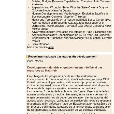
Building Bridges Between Capabilitarian Theories.
Julio Caceda-
Adrianzen
Aspiration and Wrongful Harm: Why the State Owes a Duty to
Cultivate Hope.
Natasha Osben
Human Development and Youth Agency: Exploring Sacrifice in
Socioeconomic Contexts.
Stephen T. Homer
Hacia una Tercera vía en la Responsabilidad Social Corporativa:
Aportes desde el Enfoque de Capacidades para superar el
Utilitarismo.
Mario Morales-Parragué, Luis Araya-Castillo & Fidel
Molina-Luque
A Narrative Inquiry Evaluating the Effects of Type 1 Diabetes and
Associated Assistive Technologies on 15-18-Year-Old Students’
Capabilities of “Emotions” and “Knowledge” in Education.
Caroline
Powell
Book Reviews.
Más información
aquí
.
Revue internationale des études du développement
2026
,
Nº 260
Développement durable et gouvernement néolibéral des
ressorces au Maghreb
En el Magreb, los programas de desarrollo sostenible se
inscribieron en la matriz neoliberal difundida durante los años 1990.
Guiado por la ecología política, este número propone un análisis
crítico del desarrollo sostenible en un contexto neoliberal al que los
Estados de la región se ajustan de manera normativa e
instrumental. A través de la aplicación de forma diferenciada de las
normas productivas y medioambientales, estos se encuentran al
origen de mecanismos de poder que excluyen ciertos actores del
acceso a los recursos. La llegada del neoliberalismo no se reduce a
una privatización unívoca y hace del Estado un actor estratégico de
un proceso contingente (a través de la no injerencia, la organización
de los mercados, la desregularización de las políticas públicas).