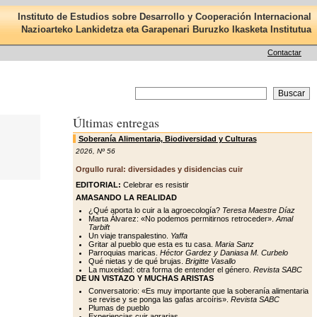
Instituto de Estudios sobre Desarrollo y Cooperación Internacional
Nazioarteko Lankidetza eta Garapenari Buruzko Ikasketa Institutua
Contactar
Últimas entregas
Soberanía Alimentaria, Biodiversidad y Culturas
2026
,
Nº 56
Orgullo rural: diversidades y disidencias cuir
EDITORIAL:
Celebrar es resistir
AMASANDO LA REALIDAD
¿Qué aporta lo cuir a la agroecología?
Teresa Maestre Díaz
Marta Álvarez: «No podemos permitirnos retroceder».
Amal
Tarbift
Un viaje transpalestino.
Yaffa
Gritar al pueblo que esta es tu casa.
Maria Sanz
Parroquias maricas.
Héctor Gardez y Daniasa M. Curbelo
Qué nietas y de qué brujas.
Brigitte Vasallo
La muxeidad: otra forma de entender el género.
Revista SABC
DE UN VISTAZO Y MUCHAS ARISTAS
Conversatorio: «Es muy importante que la soberanía alimentaria
se revise y se ponga las gafas arcoíris».
Revista SABC
Plumas de pueblo
Experiencias cuir agrarias