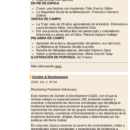
EN PIE DE ESPIGA
Coren: una historia con trastienda.
Félix García Yáñez
La Seguridad Social de la Alimentación.
Francisco Navarro
Gálvez
VISITAS DE CAMPO
La Troje: más de 20 años aprendiendo de la lombriz. Entrevista a
Laura Aceituno Mata.
Vera Bartolomé Díaz
Por una justicia climática libre de patriarcado y colonialismo.
Entrevista a Latinas por el Clima.
Patricia Dopazo Gallego
PALABRA DE CAMPO
Aprender de la tierra, desaprender del género.
eco del rocío
La Biblioteca de Eduardo Sevilla Guzmán
Reseña de
Niñapájaroglaciar. Bernabé Naharro Sanz
Volver a nombrarnos campesinas.
Maria Garcés Suay
ILUSTRACIÓN DE PORTADA:
Xiz Franco
Más información
aquí.
Gender & Development
2026
,
Vol. 1
,
Nº 34
Revisiting Feminist Advocacy
Este número de
Gender & Development
(G&D), con el que la
revista celebra su especial número 100, pretende explorar y
examinar críticamente las diversas estrategias que despliega la
incidencia feminista para promover la justicia de género,
representar los intereses de los grupos históricamente oprimidos y,
al mismo tiempo, cuestionar el funcionamiento y las dinámicas de la
incidencia dominante, dirigida, financiada y determinada por las
políticas del Norte Global.
En concreto, busca construir un acervo de conocimientos, redes y
aprendizajes sobre estrategias y experiencias de incidencia a