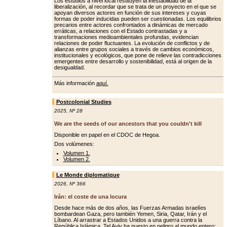
Los estudios a nivel local restituyen la inestabilidad de la
liberalización, al recordar que se trata de un proyecto en el que se
apoyan diversos actores en función de sus intereses y cuyas
formas de poder inducidas pueden ser cuestionadas. Los equilibrios
precarios entre actores confrontados a dinámicas de mercado
erráticas, a relaciones con el Estado contrastadas y a
transformaciones medioambientales profundas, evidencian
relaciones de poder fluctuantes. La evolución de conflictos y de
alianzas entre grupos sociales a través de cambios económicos,
institucionales y ecológicos, que pone de relieve las contradicciones
emergentes entre desarrollo y sostenibilidad, está al origen de la
desigualdad.
Más información
aquí.
Postcolonial Studies
2025
,
Nº 28
We are the seeds of our ancestors that you couldn't kill
Disponible en papel en el CDOC de Hegoa.
Dos volúmenes:
Volumen 1.
Volumen 2.
Le Monde diplomatique
2026
,
Nº 366
Irán: el coste de una locura
Desde hace más de dos años, las Fuerzas Armadas israelíes
bombardean Gaza, pero también Yemen, Siria, Qatar, Irán y el
Líbano. Al arrastrar a Estados Unidos a una guerra contra la
República Islámica, Tel Aviv ha puesto en peligro al mundo entero: