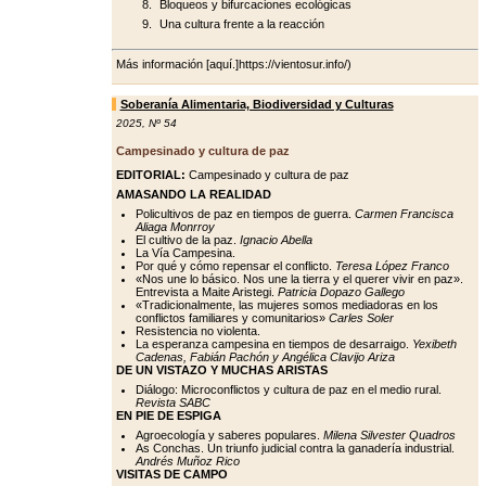
Bloqueos y bifurcaciones ecológicas
Una cultura frente a la reacción
Más información [aquí.]https://vientosur.info/)
Soberanía Alimentaria, Biodiversidad y Culturas
2025
,
Nº 54
Campesinado y cultura de paz
EDITORIAL:
Campesinado y cultura de paz
AMASANDO LA REALIDAD
Policultivos de paz en tiempos de guerra.
Carmen Francisca
Aliaga Monrroy
El cultivo de la paz.
Ignacio Abella
La Vía Campesina.
Por qué y cómo repensar el conflicto.
Teresa López Franco
«Nos une lo básico. Nos une la tierra y el querer vivir en paz».
Entrevista a Maite Aristegi.
Patricia Dopazo Gallego
«Tradicionalmente, las mujeres somos mediadoras en los
conflictos familiares y comunitarios»
Carles Soler
Resistencia no violenta.
La esperanza campesina en tiempos de desarraigo.
Yexibeth
Cadenas, Fabián Pachón y Angélica Clavijo Ariza
DE UN VISTAZO Y MUCHAS ARISTAS
Diálogo: Microconflictos y cultura de paz en el medio rural.
Revista SABC
EN PIE DE ESPIGA
Agroecología y saberes populares.
Milena Silvester Quadros
As Conchas. Un triunfo judicial contra la ganadería industrial.
Andrés Muñoz Rico
VISITAS DE CAMPO