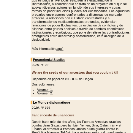
Los estudios a nivel local restituyen la inestabilidad de la
liberalización, al recordar que se trata de un proyecto en el que se
apoyan diversos actores en función de sus intereses y cuyas
formas de poder inducidas pueden ser cuestionadas. Los equilibrios
precarios entre actores confrontados a dinámicas de mercado
erráticas, a relaciones con el Estado contrastadas y a
transformaciones medioambientales profundas, evidencian
relaciones de poder fluctuantes. La evolución de conflictos y de
alianzas entre grupos sociales a través de cambios económicos,
institucionales y ecológicos, que pone de relieve las contradicciones
emergentes entre desarrollo y sostenibilidad, está al origen de la
desigualdad.
Más información
aquí.
Postcolonial Studies
2025
,
Nº 28
We are the seeds of our ancestors that you couldn't kill
Disponible en papel en el CDOC de Hegoa.
Dos volúmenes:
Volumen 1.
Volumen 2.
Le Monde diplomatique
2026
,
Nº 366
Irán: el coste de una locura
Desde hace más de dos años, las Fuerzas Armadas israelíes
bombardean Gaza, pero también Yemen, Siria, Qatar, Irán y el
Líbano. Al arrastrar a Estados Unidos a una guerra contra la
República Islámica, Tel Aviv ha puesto en peligro al mundo entero: