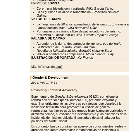
EN PIE DE ESPIGA
Coren: una historia con trastienda.
Félix García Yáñez
La Seguridad Social de la Alimentación.
Francisco Navarro
Gálvez
VISITAS DE CAMPO
La Troje: más de 20 años aprendiendo de la lombriz. Entrevista a
Laura Aceituno Mata.
Vera Bartolomé Díaz
Por una justicia climática libre de patriarcado y colonialismo.
Entrevista a Latinas por el Clima.
Patricia Dopazo Gallego
PALABRA DE CAMPO
Aprender de la tierra, desaprender del género.
eco del rocío
La Biblioteca de Eduardo Sevilla Guzmán
Reseña de
Niñapájaroglaciar. Bernabé Naharro Sanz
Volver a nombrarnos campesinas.
Maria Garcés Suay
ILUSTRACIÓN DE PORTADA:
Xiz Franco
Más información
aquí.
Gender & Development
2026
,
Vol. 1
,
Nº 34
Revisiting Feminist Advocacy
Este número de
Gender & Development
(G&D), con el que la
revista celebra su especial número 100, pretende explorar y
examinar críticamente las diversas estrategias que despliega la
incidencia feminista para promover la justicia de género,
representar los intereses de los grupos históricamente oprimidos y,
al mismo tiempo, cuestionar el funcionamiento y las dinámicas de la
incidencia dominante, dirigida, financiada y determinada por las
políticas del Norte Global.
En concreto, busca construir un acervo de conocimientos, redes y
aprendizajes sobre estrategias y experiencias de incidencia a