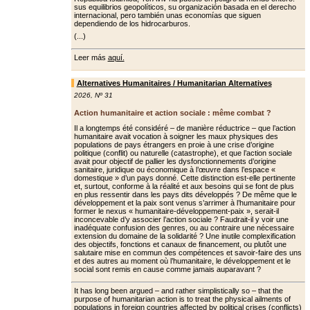
sus equilibrios geopolíticos, su organización basada en el derecho
internacional, pero también unas economías que siguen
dependiendo de los hidrocarburos.
(...)
Leer más
aquí.
Alternatives Humanitaires / Humanitarian Alternatives
2026
,
Nº 31
Action humanitaire et action sociale : même combat ?
Il a longtemps été considéré – de manière réductrice – que l’action
humanitaire avait vocation à soigner les maux physiques des
populations de pays étrangers en proie à une crise d’origine
politique (conflit) ou naturelle (catastrophe), et que l’action sociale
avait pour objectif de pallier les dys­fonctionnements d’origine
sanitaire, juridique ou économique à l’œuvre dans l’espace «
domestique » d’un pays donné. Cette distinction est-elle pertinente
et, surtout, conforme à la réalité et aux besoins qui se font de plus
en plus ressentir dans les pays dits développés ? De même que le
dévelop­pement et la paix sont venus s’arrimer à l’humanitaire pour
former le nexus « humanitaire-développement-paix », serait-il
inconcevable d’y associer l’ac­tion sociale ? Faudrait-il y voir une
ina­déquate confusion des genres, ou au contraire une nécessaire
extension du domaine de la solidarité ? Une inutile complexification
des objectifs, fonc­tions et canaux de financement, ou plu­tôt une
salutaire mise en commun des compétences et savoir-faire des uns
et des autres au moment où l’humanitaire, le développement et le
social sont remis en cause comme jamais auparavant ?
It has long been argued – and rather simplistically so – that the
purpose of humanitarian action is to treat the physical ailments of
populations in foreign countries affected by political crises (conflicts)