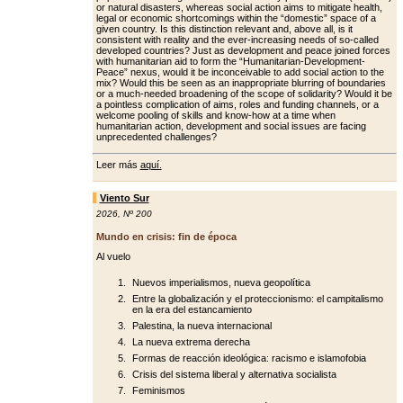
or natural disasters, whereas social action aims to mitigate health,
legal or economic shortcomings within the “domestic” space of a
giv­en country. Is this distinction relevant and, above all, is it
consistent with re­ality and the ever-increasing needs of so-called
developed countries? Just as development and peace joined forc­es
with humanitarian aid to form the “Humanitarian-Development-
Peace” nexus, would it be inconceivable to add social action to the
mix? Would this be seen as an inappropriate blurring of boundaries
or a much-needed broad­ening of the scope of solidarity? Would it be
a pointless complication of aims, roles and funding channels, or a
wel­come pooling of skills and know-how at a time when
humanitarian action, de­velopment and social issues are facing
unprecedented challenges?
Leer más
aquí.
Viento Sur
2026
,
Nº 200
Mundo en crisis: fin de época
Al vuelo
Nuevos imperialismos, nueva geopolítica
Entre la globalización y el proteccionismo: el campitalismo
en la era del estancamiento
Palestina, la nueva internacional
La nueva extrema derecha
Formas de reacción ideológica: racismo e islamofobia
Crisis del sistema liberal y alternativa socialista
Feminismos