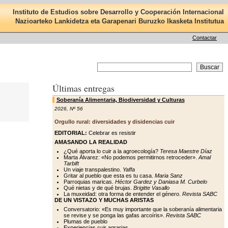
Instituto de Estudios sobre Desarrollo y Cooperación Internacional
Nazioarteko Lankidetza eta Garapenari Buruzko Ikasketa Institutua
Contactar
Últimas entregas
Soberanía Alimentaria, Biodiversidad y Culturas
2026
,
Nº 56
Orgullo rural: diversidades y disidencias cuir
EDITORIAL:
Celebrar es resistir
AMASANDO LA REALIDAD
¿Qué aporta lo cuir a la agroecología?
Teresa Maestre Díaz
Marta Álvarez: «No podemos permitirnos retroceder».
Amal
Tarbift
Un viaje transpalestino.
Yaffa
Gritar al pueblo que esta es tu casa.
Maria Sanz
Parroquias maricas.
Héctor Gardez y Daniasa M. Curbelo
Qué nietas y de qué brujas.
Brigitte Vasallo
La muxeidad: otra forma de entender el género.
Revista SABC
DE UN VISTAZO Y MUCHAS ARISTAS
Conversatorio: «Es muy importante que la soberanía alimentaria
se revise y se ponga las gafas arcoíris».
Revista SABC
Plumas de pueblo
Experiencias cuir agrarias