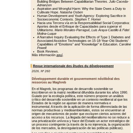
Building Bridges Between Capabilitarian Theories.
Julio Caceda-
Adrianzen
Aspiration and Wrongful Harm: Why the State Owes a Duty to
Cultivate Hope.
Natasha Osben
Human Development and Youth Agency: Exploring Sacrifice in
Socioeconomic Contexts.
Stephen T. Homer
Hacia una Tercera vía en la Responsabilidad Social Corporativa:
Aportes desde el Enfoque de Capacidades para superar el
Utilitarismo.
Mario Morales-Parragué, Luis Araya-Castillo & Fidel
Molina-Luque
A Narrative Inquiry Evaluating the Effects of Type 1 Diabetes and
Associated Assistive Technologies on 15-18-Year-Old Students’
Capabilities of “Emotions” and “Knowledge” in Education.
Caroline
Powell
Book Reviews.
Más información
aquí
.
Revue internationale des études du développement
2026
,
Nº 260
Développement durable et gouvernement néolibéral des
ressorces au Maghreb
En el Magreb, los programas de desarrollo sostenible se
inscribieron en la matriz neoliberal difundida durante los años 1990.
Guiado por la ecología política, este número propone un análisis
crítico del desarrollo sostenible en un contexto neoliberal al que los
Estados de la región se ajustan de manera normativa e
instrumental. A través de la aplicación de forma diferenciada de las
normas productivas y medioambientales, estos se encuentran al
origen de mecanismos de poder que excluyen ciertos actores del
acceso a los recursos. La llegada del neoliberalismo no se reduce a
una privatización unívoca y hace del Estado un actor estratégico de
un proceso contingente (a través de la no injerencia, la organización
de los mercados, la desregularización de las políticas públicas).