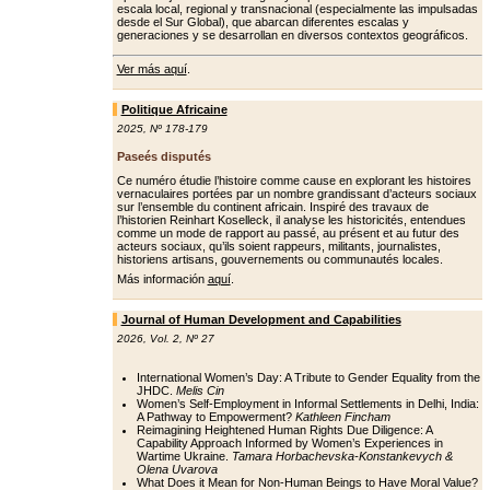
escala local, regional y transnacional (especialmente las impulsadas
desde el Sur Global), que abarcan diferentes escalas y
generaciones y se desarrollan en diversos contextos geográficos.
Ver más aquí
.
Politique Africaine
2025
,
Nº 178-179
Paseés disputés
Ce numéro étudie l’histoire comme cause en explorant les histoires
vernaculaires portées par un nombre grandissant d’acteurs sociaux
sur l’ensemble du continent africain. Inspiré des travaux de
l’historien Reinhart Koselleck, il analyse les historicités, entendues
comme un mode de rapport au passé, au présent et au futur des
acteurs sociaux, qu’ils soient rappeurs, militants, journalistes,
historiens artisans, gouvernements ou communautés locales.
Más información
aquí
.
Journal of Human Development and Capabilities
2026
,
Vol. 2
,
Nº 27
International Women’s Day: A Tribute to Gender Equality from the
JHDC.
Melis Cin
Women’s Self-Employment in Informal Settlements in Delhi, India:
A Pathway to Empowerment?
Kathleen Fincham
Reimagining Heightened Human Rights Due Diligence: A
Capability Approach Informed by Women’s Experiences in
Wartime Ukraine.
Tamara Horbachevska-Konstankevych &
Olena Uvarova
What Does it Mean for Non-Human Beings to Have Moral Value?