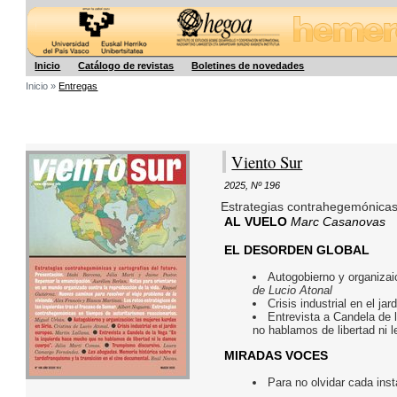
Hegoa
Inicio
Catálogo de revistas
Boletines de novedades
Inicio »
Entregas
Viento Sur
2025
,
Nº 196
Estrategias contrahegemónicas 
AL VUELO
Marc Casanovas
EL DESORDEN GLOBAL
Autogobierno y organizai
de Lucio Atonal
Crisis industrial en el ja
Entrevista a Candela de 
no hablamos de libertad ni
MIRADAS VOCES
Para no olvidar cada ins