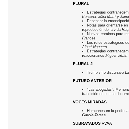
PLURAL
Estrategias contrahegemó
Barcena, Júlia Martí y Jaim
Repensar la emancipaci
Notas para orientarse en
reproducción de la vida
Raqu
Nuevos caminos para reso
Francés
Los retos estratégicos de
Albert Noguera
Estrategias contrahegem
reaccionarios
Miguel Urbán
PLURAL 2
Trumpismo discursivo
La
FUTURO ANTERIOR
"Las abogadas". Memoria 
transición en el cine docum
VOCES MIRADAS
Huracanes en la periferi
García-Teresa
SUBRAYADOS
VVAA