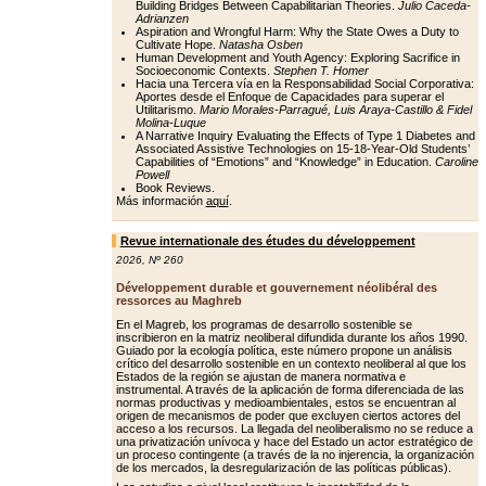
Building Bridges Between Capabilitarian Theories.
Julio Caceda-
Adrianzen
Aspiration and Wrongful Harm: Why the State Owes a Duty to
Cultivate Hope.
Natasha Osben
Human Development and Youth Agency: Exploring Sacrifice in
Socioeconomic Contexts.
Stephen T. Homer
Hacia una Tercera vía en la Responsabilidad Social Corporativa:
Aportes desde el Enfoque de Capacidades para superar el
Utilitarismo.
Mario Morales-Parragué, Luis Araya-Castillo & Fidel
Molina-Luque
A Narrative Inquiry Evaluating the Effects of Type 1 Diabetes and
Associated Assistive Technologies on 15-18-Year-Old Students’
Capabilities of “Emotions” and “Knowledge” in Education.
Caroline
Powell
Book Reviews.
Más información
aquí
.
Revue internationale des études du développement
2026
,
Nº 260
Développement durable et gouvernement néolibéral des
ressorces au Maghreb
En el Magreb, los programas de desarrollo sostenible se
inscribieron en la matriz neoliberal difundida durante los años 1990.
Guiado por la ecología política, este número propone un análisis
crítico del desarrollo sostenible en un contexto neoliberal al que los
Estados de la región se ajustan de manera normativa e
instrumental. A través de la aplicación de forma diferenciada de las
normas productivas y medioambientales, estos se encuentran al
origen de mecanismos de poder que excluyen ciertos actores del
acceso a los recursos. La llegada del neoliberalismo no se reduce a
una privatización unívoca y hace del Estado un actor estratégico de
un proceso contingente (a través de la no injerencia, la organización
de los mercados, la desregularización de las políticas públicas).