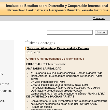
Instituto de Estudios sobre Desarrollo y Cooperación Internacional
Nazioarteko Lankidetza eta Garapenari Buruzko Ikasketa Institutua
Contactar
Últimas entregas
Soberanía Alimentaria, Biodiversidad y Culturas
2026
,
Nº 56
Orgullo rural: diversidades y disidencias cuir
EDITORIAL:
Celebrar es resistir
AMASANDO LA REALIDAD
¿Qué aporta lo cuir a la agroecología?
Teresa Maestre Díaz
r’s
Marta Álvarez: «No podemos permitirnos retroceder».
Amal
Tarbift
Un viaje transpalestino.
Yaffa
y of the
Gritar al pueblo que esta es tu casa.
Maria Sanz
Parroquias maricas.
Héctor Gardez y Daniasa M. Curbelo
hrough the
Qué nietas y de qué brujas.
Brigitte Vasallo
La muxeidad: otra forma de entender el género.
Revista SABC
DE UN VISTAZO Y MUCHAS ARISTAS
elf-
Conversatorio: «Es muy importante que la soberanía alimentaria
se revise y se ponga las gafas arcoíris».
Revista SABC
Plumas de pueblo
Experiencias cuir agrarias