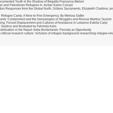
cumented Youth in the Shadow of Illegality Francesca Meloni
rian and Palestinian Refugees in Jordan Karen Culcasi
tion Responses from the Global North, Octávio Sacramento, Elizabeth Challinor, a
 Refugee Camp: A Nine-to-Five Emergency. By Melissa Gatter
rants’ Containment and the Genealogies of Struggles and Rescue Martina Tazzioli
aking. Forced Displacement and Cultures of Assistance in Lebanon Estella Carpi
Guidroz and Illustrated by Fahmida Azim
obilization in the Nepal–India Borderlands: Porosity as Opportunity
an ethical research culture: Scholars of refugee background researching refugee-rel