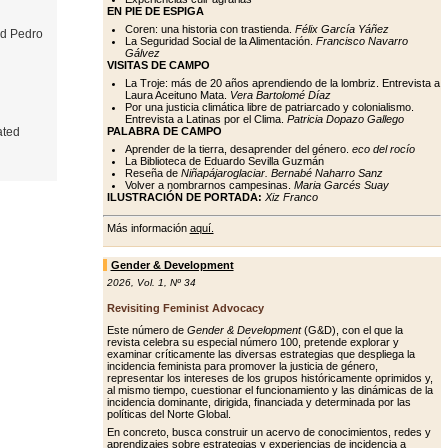
EN PIE DE ESPIGA
Coren: una historia con trastienda.
Félix García Yáñez
nd Pedro
La Seguridad Social de la Alimentación.
Francisco Navarro
Gálvez
VISITAS DE CAMPO
La Troje: más de 20 años aprendiendo de la lombriz. Entrevista a
Laura Aceituno Mata.
Vera Bartolomé Díaz
Por una justicia climática libre de patriarcado y colonialismo.
Entrevista a Latinas por el Clima.
Patricia Dopazo Gallego
ated
PALABRA DE CAMPO
Aprender de la tierra, desaprender del género.
eco del rocío
La Biblioteca de Eduardo Sevilla Guzmán
Reseña de
Niñapájaroglaciar. Bernabé Naharro Sanz
Volver a nombrarnos campesinas.
Maria Garcés Suay
ILUSTRACIÓN DE PORTADA:
Xiz Franco
Más información
aquí.
Gender & Development
2026
,
Vol. 1
,
Nº 34
Revisiting Feminist Advocacy
Este número de
Gender & Development
(G&D), con el que la
revista celebra su especial número 100, pretende explorar y
examinar críticamente las diversas estrategias que despliega la
incidencia feminista para promover la justicia de género,
representar los intereses de los grupos históricamente oprimidos y,
al mismo tiempo, cuestionar el funcionamiento y las dinámicas de la
incidencia dominante, dirigida, financiada y determinada por las
políticas del Norte Global.
En concreto, busca construir un acervo de conocimientos, redes y
aprendizajes sobre estrategias y experiencias de incidencia a