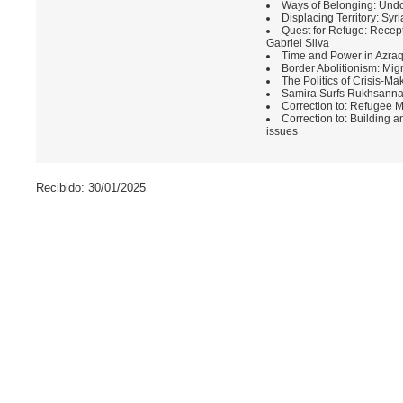
Ways of Belonging: Undo
Displacing Territory: Sy
Quest for Refuge: Recep
Gabriel Silva
Time and Power in Azraq
Border Abolitionism: Mig
The Politics of Crisis-M
Samira Surfs Rukhsanna 
Correction to: Refugee M
Correction to: Building 
issues
Recibido: 30/01/2025