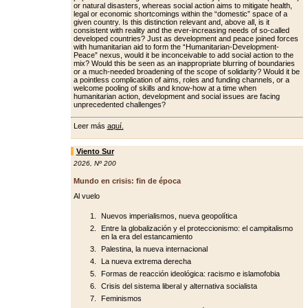
or natural disasters, whereas social action aims to mitigate health,
legal or economic shortcomings within the “domestic” space of a
giv­en country. Is this distinction relevant and, above all, is it
consistent with re­ality and the ever-increasing needs of so-called
developed countries? Just as development and peace joined forc­es
with humanitarian aid to form the “Humanitarian-Development-
Peace” nexus, would it be inconceivable to add social action to the
mix? Would this be seen as an inappropriate blurring of boundaries
or a much-needed broad­ening of the scope of solidarity? Would it be
a pointless complication of aims, roles and funding channels, or a
wel­come pooling of skills and know-how at a time when
humanitarian action, de­velopment and social issues are facing
unprecedented challenges?
Leer más
aquí.
Viento Sur
2026
,
Nº 200
Mundo en crisis: fin de época
Al vuelo
Nuevos imperialismos, nueva geopolítica
Entre la globalización y el proteccionismo: el campitalismo
en la era del estancamiento
Palestina, la nueva internacional
La nueva extrema derecha
Formas de reacción ideológica: racismo e islamofobia
Crisis del sistema liberal y alternativa socialista
Feminismos