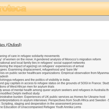
ies (Oxford)
aning of care in refugee solidarity movements
ity’ of women on the move: A gendered analysis of Morocco’s migration reform
ational and local family ties in refugees’ social support networks
oring the impact of age(ing) on refugees’ experiences of arrival
ees: Examining displacement, refugeehood and ‘bare life’
crisis on public sector healthcare organizations: Empirical observation from Myanma
ladesh
 Rohingya refugees and the politics of visibility in India
 and gay capitals in access to refugee status on the grounds of SOGI in France: Stud
ions of West African men for asylum trials
ty areas of mental health among queer asylum seekers and refugees in Australia t
 A modified Delphi method study
inistrative burden: Experiences of UK public services as Homes for Ukraine host
terpretations in asylum interviews: Perspectives from South Africa and Sweden -S
 Scripting, staging and desperation in the assessment process
 The Education of Unaccompanied Refugee Youth Annika Lems