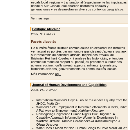
escala local, regional y transnacional (especialmente las impulsadas
desde el Sur Global), que abarcan diferentes escalas y
generaciones y se desarrollan en diversos contextos geográficos.
Ver más aquí
.
Politique Africaine
2025
,
Nº 178-179
Paseés disputés
Ce numéro étudie l’histoire comme cause en explorant les histoires
vernaculaires portées par un nombre grandissant d’acteurs sociaux
sur l’ensemble du continent africain. Inspiré des travaux de
l’historien Reinhart Koselleck, il analyse les historicités, entendues
comme un mode de rapport au passé, au présent et au futur des
acteurs sociaux, qu’ils soient rappeurs, militants, journalistes,
historiens artisans, gouvernements ou communautés locales.
Más información
aquí
.
Journal of Human Development and Capabilities
2026
,
Vol. 2
,
Nº 27
International Women’s Day: A Tribute to Gender Equality from the
JHDC.
Melis Cin
Women’s Self-Employment in Informal Settlements in Delhi, India:
A Pathway to Empowerment?
Kathleen Fincham
Reimagining Heightened Human Rights Due Diligence: A
Capability Approach Informed by Women’s Experiences in
Wartime Ukraine.
Tamara Horbachevska-Konstankevych &
Olena Uvarova
What Does it Mean for Non-Human Beings to Have Moral Value?