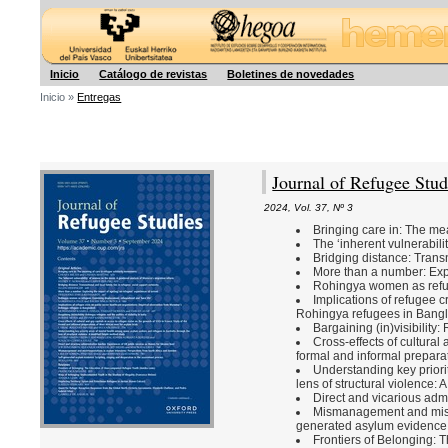
Hegoa
Inicio
Catálogo de revistas
Boletines de novedades
Inicio »
Entregas
Journal of Refugee Stud
2024
,
Vol. 37
,
Nº 3
Bringing care in: The me
The ‘inherent vulnerabil
Bridging distance: Transn
More than a number: Expl
Rohingya women as refug
Implications of refugee 
Rohingya refugees in Bang
Bargaining (in)visibility:
Cross-effects of cultural
formal and informal preparat
Understanding key priori
lens of structural violence:
Direct and vicarious adm
Mismanagement and misin
generated asylum evidence:
Frontiers of Belonging: