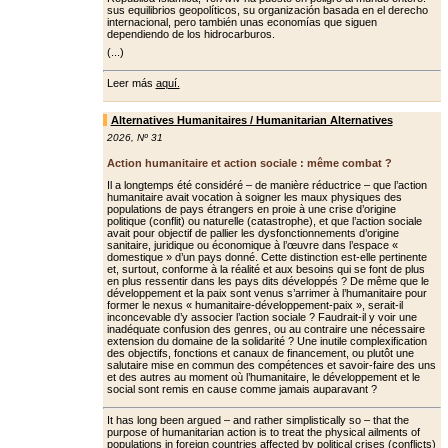
sus equilibrios geopolíticos, su organización basada en el derecho
internacional, pero también unas economías que siguen
dependiendo de los hidrocarburos.
(...)
Leer más
aquí.
Alternatives Humanitaires / Humanitarian Alternatives
2026
,
Nº 31
Action humanitaire et action sociale : même combat ?
Il a longtemps été considéré – de manière réductrice – que l’action
humanitaire avait vocation à soigner les maux physiques des
populations de pays étrangers en proie à une crise d’origine
politique (conflit) ou naturelle (catastrophe), et que l’action sociale
avait pour objectif de pallier les dys­fonctionnements d’origine
sanitaire, juridique ou économique à l’œuvre dans l’espace «
domestique » d’un pays donné. Cette distinction est-elle pertinente
et, surtout, conforme à la réalité et aux besoins qui se font de plus
en plus ressentir dans les pays dits développés ? De même que le
dévelop­pement et la paix sont venus s’arrimer à l’humanitaire pour
former le nexus « humanitaire-développement-paix », serait-il
inconcevable d’y associer l’ac­tion sociale ? Faudrait-il y voir une
ina­déquate confusion des genres, ou au contraire une nécessaire
extension du domaine de la solidarité ? Une inutile complexification
des objectifs, fonc­tions et canaux de financement, ou plu­tôt une
salutaire mise en commun des compétences et savoir-faire des uns
et des autres au moment où l’humanitaire, le développement et le
social sont remis en cause comme jamais auparavant ?
It has long been argued – and rather simplistically so – that the
purpose of humanitarian action is to treat the physical ailments of
populations in foreign countries affected by political crises (conflicts)