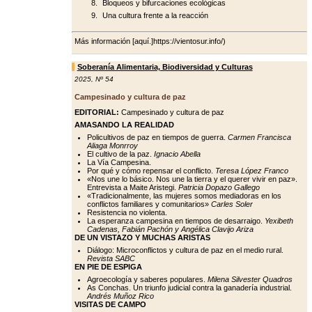
Bloqueos y bifurcaciones ecológicas
Una cultura frente a la reacción
Más información [aquí.]https://vientosur.info/)
Soberanía Alimentaria, Biodiversidad y Culturas
2025
,
Nº 54
Campesinado y cultura de paz
EDITORIAL:
Campesinado y cultura de paz
AMASANDO LA REALIDAD
Policultivos de paz en tiempos de guerra.
Carmen Francisca
Aliaga Monrroy
El cultivo de la paz.
Ignacio Abella
La Vía Campesina.
Por qué y cómo repensar el conflicto.
Teresa López Franco
«Nos une lo básico. Nos une la tierra y el querer vivir en paz».
Entrevista a Maite Aristegi.
Patricia Dopazo Gallego
«Tradicionalmente, las mujeres somos mediadoras en los
conflictos familiares y comunitarios»
Carles Soler
Resistencia no violenta.
La esperanza campesina en tiempos de desarraigo.
Yexibeth
Cadenas, Fabián Pachón y Angélica Clavijo Ariza
DE UN VISTAZO Y MUCHAS ARISTAS
Diálogo: Microconflictos y cultura de paz en el medio rural.
Revista SABC
EN PIE DE ESPIGA
Agroecología y saberes populares.
Milena Silvester Quadros
As Conchas. Un triunfo judicial contra la ganadería industrial.
Andrés Muñoz Rico
VISITAS DE CAMPO