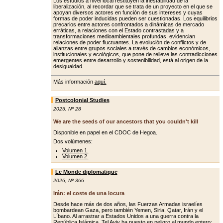
Los estudios a nivel local restituyen la inestabilidad de la
liberalización, al recordar que se trata de un proyecto en el que se
apoyan diversos actores en función de sus intereses y cuyas
formas de poder inducidas pueden ser cuestionadas. Los equilibrios
precarios entre actores confrontados a dinámicas de mercado
erráticas, a relaciones con el Estado contrastadas y a
transformaciones medioambientales profundas, evidencian
relaciones de poder fluctuantes. La evolución de conflictos y de
alianzas entre grupos sociales a través de cambios económicos,
institucionales y ecológicos, que pone de relieve las contradicciones
emergentes entre desarrollo y sostenibilidad, está al origen de la
desigualdad.
Más información
aquí.
Postcolonial Studies
2025
,
Nº 28
We are the seeds of our ancestors that you couldn't kill
Disponible en papel en el CDOC de Hegoa.
Dos volúmenes:
Volumen 1.
Volumen 2.
Le Monde diplomatique
2026
,
Nº 366
Irán: el coste de una locura
Desde hace más de dos años, las Fuerzas Armadas israelíes
bombardean Gaza, pero también Yemen, Siria, Qatar, Irán y el
Líbano. Al arrastrar a Estados Unidos a una guerra contra la
República Islámica, Tel Aviv ha puesto en peligro al mundo entero: