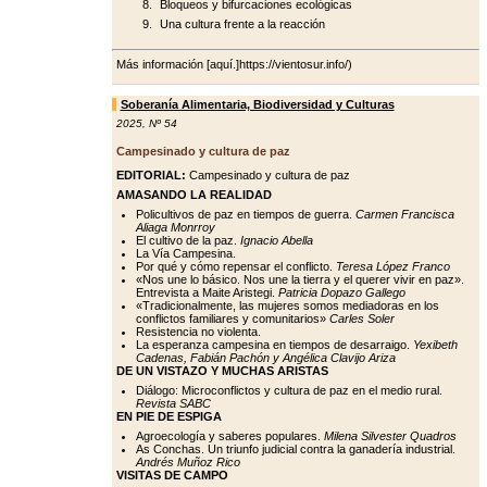
Bloqueos y bifurcaciones ecológicas
Una cultura frente a la reacción
Más información [aquí.]https://vientosur.info/)
Soberanía Alimentaria, Biodiversidad y Culturas
2025
,
Nº 54
Campesinado y cultura de paz
EDITORIAL:
Campesinado y cultura de paz
AMASANDO LA REALIDAD
Policultivos de paz en tiempos de guerra.
Carmen Francisca
Aliaga Monrroy
El cultivo de la paz.
Ignacio Abella
La Vía Campesina.
Por qué y cómo repensar el conflicto.
Teresa López Franco
«Nos une lo básico. Nos une la tierra y el querer vivir en paz».
Entrevista a Maite Aristegi.
Patricia Dopazo Gallego
«Tradicionalmente, las mujeres somos mediadoras en los
conflictos familiares y comunitarios»
Carles Soler
Resistencia no violenta.
La esperanza campesina en tiempos de desarraigo.
Yexibeth
Cadenas, Fabián Pachón y Angélica Clavijo Ariza
DE UN VISTAZO Y MUCHAS ARISTAS
Diálogo: Microconflictos y cultura de paz en el medio rural.
Revista SABC
EN PIE DE ESPIGA
Agroecología y saberes populares.
Milena Silvester Quadros
As Conchas. Un triunfo judicial contra la ganadería industrial.
Andrés Muñoz Rico
VISITAS DE CAMPO