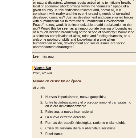
or natural disasters, whereas social action aims to mitigate health,
legal or economic shortcomings within the “domestic” space of a
giv­en country. Is this distinction relevant and, above all, is it
consistent with re­ality and the ever-increasing needs of so-called
developed countries? Just as development and peace joined forc­es
with humanitarian aid to form the “Humanitarian-Development-
Peace” nexus, would it be inconceivable to add social action to the
mix? Would this be seen as an inappropriate blurring of boundaries
or a much-needed broad­ening of the scope of solidarity? Would it be
a pointless complication of aims, roles and funding channels, or a
wel­come pooling of skills and know-how at a time when
humanitarian action, de­velopment and social issues are facing
unprecedented challenges?
Leer más
aquí.
Viento Sur
2026
,
Nº 200
Mundo en crisis: fin de época
Al vuelo
Nuevos imperialismos, nueva geopolítica
Entre la globalización y el proteccionismo: el campitalismo
en la era del estancamiento
Palestina, la nueva internacional
La nueva extrema derecha
Formas de reacción ideológica: racismo e islamofobia
Crisis del sistema liberal y alternativa socialista
Feminismos