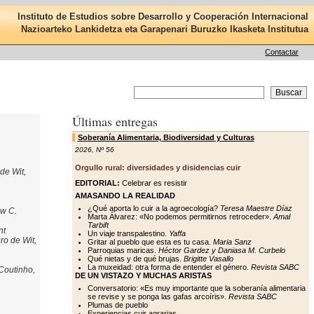
Instituto de Estudios sobre Desarrollo y Cooperación Internacional
Nazioarteko Lankidetza eta Garapenari Buruzko Ikasketa Institutua
Contactar
Últimas entregas
Soberanía Alimentaria, Biodiversidad y Culturas
2026
,
Nº 56
Orgullo rural: diversidades y disidencias cuir
de Wit,
EDITORIAL:
Celebrar es resistir
AMASANDO LA REALIDAD
¿Qué aporta lo cuir a la agroecología?
Teresa Maestre Díaz
w C.
Marta Álvarez: «No podemos permitirnos retroceder».
Amal
Tarbift
nt
Un viaje transpalestino.
Yaffa
o de Wit,
Gritar al pueblo que esta es tu casa.
Maria Sanz
Parroquias maricas.
Héctor Gardez y Daniasa M. Curbelo
Qué nietas y de qué brujas.
Brigitte Vasallo
La muxeidad: otra forma de entender el género.
Revista SABC
 Coutinho,
DE UN VISTAZO Y MUCHAS ARISTAS
Conversatorio: «Es muy importante que la soberanía alimentaria
se revise y se ponga las gafas arcoíris».
Revista SABC
Plumas de pueblo
Experiencias cuir agrarias