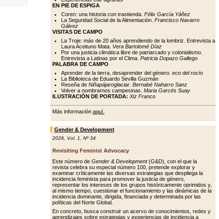
EN PIE DE ESPIGA
Coren: una historia con trastienda.
Félix García Yáñez
La Seguridad Social de la Alimentación.
Francisco Navarro
Gálvez
VISITAS DE CAMPO
La Troje: más de 20 años aprendiendo de la lombriz. Entrevista a
Laura Aceituno Mata.
Vera Bartolomé Díaz
Por una justicia climática libre de patriarcado y colonialismo.
Entrevista a Latinas por el Clima.
Patricia Dopazo Gallego
PALABRA DE CAMPO
Aprender de la tierra, desaprender del género.
eco del rocío
La Biblioteca de Eduardo Sevilla Guzmán
Reseña de
Niñapájaroglaciar. Bernabé Naharro Sanz
Volver a nombrarnos campesinas.
Maria Garcés Suay
ILUSTRACIÓN DE PORTADA:
Xiz Franco
Más información
aquí.
Gender & Development
2026
,
Vol. 1
,
Nº 34
Revisiting Feminist Advocacy
Este número de
Gender & Development
(G&D), con el que la
revista celebra su especial número 100, pretende explorar y
examinar críticamente las diversas estrategias que despliega la
incidencia feminista para promover la justicia de género,
representar los intereses de los grupos históricamente oprimidos y,
al mismo tiempo, cuestionar el funcionamiento y las dinámicas de la
incidencia dominante, dirigida, financiada y determinada por las
políticas del Norte Global.
En concreto, busca construir un acervo de conocimientos, redes y
aprendizajes sobre estrategias y experiencias de incidencia a