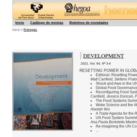
Hegoa
Inicio
Catálogo de revistas
Boletines de novedades
Inicio »
Entregas
DEVELOPMENT
2021
,
Vol. 64
,
Nº 3-4
RESETTING POWER IN GLOB
Editorial: Resetting Po
Matt Canfield, Stefano Prat
Shock and Awe in the 
Global Food Governanc
Reconfiguring Food Syst
Canfield, Jessica Duncan, P
The Food Systems Summit
Woke Science and the 4t
Alastair Iles
A Trade Agenda for the R
UN Food System Summit F
Ana Paula Bortoletto Martin
Re-imagining the UN Co
...