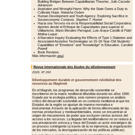
Building Bridges Between Capabilitarian Theories.
Julio Caceda-
Adrianzen
Aspiration and Wrongful Harm: Why the State Owes a Duty to
Cultivate Hope.
Natasha Osben
Human Development and Youth Agency: Exploring Sacrifice in
Socioeconomic Contexts.
Stephen T. Homer
Hacia una Tercera vía en la Responsabilidad Social Corporativa:
Aportes desde el Enfoque de Capacidades para superar el
Utilitarismo.
Mario Morales-Parragué, Luis Araya-Castillo & Fidel
Molina-Luque
A Narrative Inquiry Evaluating the Effects of Type 1 Diabetes and
Associated Assistive Technologies on 15-18-Year-Old Students’
Capabilities of “Emotions” and “Knowledge” in Education.
Caroline
Powell
Book Reviews.
Más información
aquí
.
Revue internationale des études du développement
2026
,
Nº 260
Développement durable et gouvernement néolibéral des
ressorces au Maghreb
En el Magreb, los programas de desarrollo sostenible se
inscribieron en la matriz neoliberal difundida durante los años 1990.
Guiado por la ecología política, este número propone un análisis
crítico del desarrollo sostenible en un contexto neoliberal al que los
Estados de la región se ajustan de manera normativa e
instrumental. A través de la aplicación de forma diferenciada de las
normas productivas y medioambientales, estos se encuentran al
origen de mecanismos de poder que excluyen ciertos actores del
acceso a los recursos. La llegada del neoliberalismo no se reduce a
una privatización unívoca y hace del Estado un actor estratégico de
un proceso contingente (a través de la no injerencia, la organización
de los mercados, la desregularización de las políticas públicas).