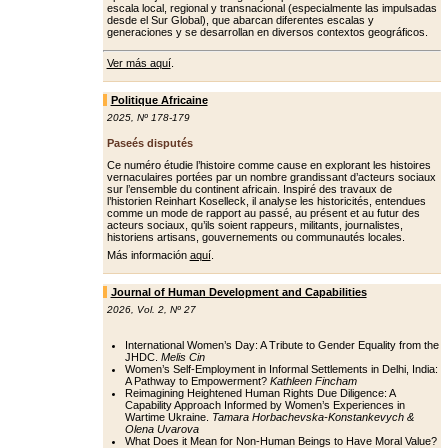
escala local, regional y transnacional (especialmente las impulsadas
desde el Sur Global), que abarcan diferentes escalas y
generaciones y se desarrollan en diversos contextos geográficos.
Ver más aquí
.
Politique Africaine
2025
,
Nº 178-179
Paseés disputés
Ce numéro étudie l’histoire comme cause en explorant les histoires
vernaculaires portées par un nombre grandissant d’acteurs sociaux
sur l’ensemble du continent africain. Inspiré des travaux de
l’historien Reinhart Koselleck, il analyse les historicités, entendues
comme un mode de rapport au passé, au présent et au futur des
acteurs sociaux, qu’ils soient rappeurs, militants, journalistes,
historiens artisans, gouvernements ou communautés locales.
Más información
aquí
.
Journal of Human Development and Capabilities
2026
,
Vol. 2
,
Nº 27
International Women’s Day: A Tribute to Gender Equality from the
JHDC.
Melis Cin
Women’s Self-Employment in Informal Settlements in Delhi, India:
A Pathway to Empowerment?
Kathleen Fincham
Reimagining Heightened Human Rights Due Diligence: A
Capability Approach Informed by Women’s Experiences in
Wartime Ukraine.
Tamara Horbachevska-Konstankevych &
Olena Uvarova
What Does it Mean for Non-Human Beings to Have Moral Value?