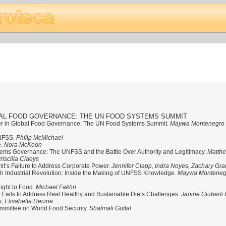
AL FOOD GOVERNANCE: THE UN FOOD SYSTEMS SUMMIT
wer in Global Food Governance: The UN Food Systems Summit.
Maywa Montenegro 
o
UNFSS.
Philip McMichael
e.
Nora McKeon
ems Governance: The UNFSS and the Battle Over Authority and Legitimacy.
Matthe
riscilla Claeys
’s Failure to Address Corporate Power.
Jennifer Clapp, Indra Noyes, Zachary Gra
h Industrial Revolution: Inside the Making of UNFSS Knowledge.
Maywa Montenegr
ight to Food.
Michael Fakhri
ails to Address Real Healthy and Sustainable Diets Challenges.
Janine Giuberti
s, Elisabetta Recine
mmittee on World Food Security.
Shalmali Guttal