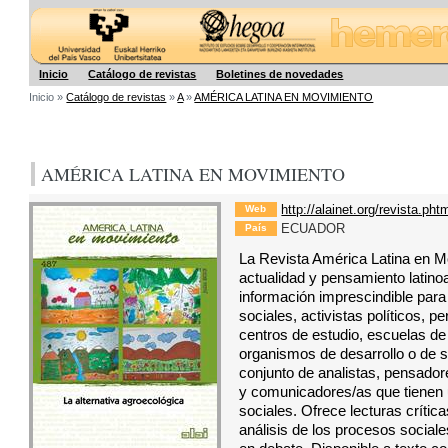
Hegoa
Inicio
Catálogo de revistas
Boletines de novedades
Inicio »
Catálogo de revistas
»
A
»
AMÉRICA LATINA EN MOVIMIENTO
AMÉRICA LATINA EN MOVIMIENTO
http://alainet.org/revista.pht
Web
ECUADOR
País
La Revista América Latina en M
actualidad y pensamiento latin
información imprescindible para 
sociales, activistas políticos, 
centros de estudio, escuelas de
organismos de desarrollo o de so
conjunto de analistas, pensador
y comunicadores/as que tienen
sociales. Ofrece lecturas crítica
análisis de los procesos socia