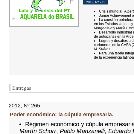
2012
,
Nº 271
Crisis mundial.
Alber
Junior Achievement o
La cuestión petrolera
en los Estados Unidos y 
Morgenfeld
y
María Ceci
Desarrollo industrial
de autopartes en la Arge
Logros y desafíos a d
cartoneros en la CABA 
M. Suárez
Para una teoría integ
de la experiencia latin
Entregas
2012
,
Nº 265
Poder económico: la cúpula empresaria.
Régimen económico y cúpula empresaria e
Martín Schorr
,
Pablo Manzanelli
,
Eduardo 