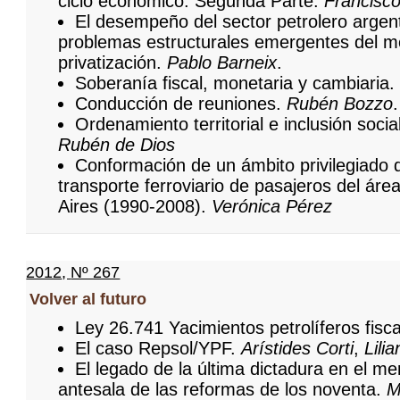
ciclo económico. Segunda Parte.
Francisco
El desempeño del sector petrolero argen
problemas estructurales emergentes del m
privatización.
Pablo Barneix
.
Soberanía fiscal, monetaria y cambiaria
Conducción de reuniones.
Rubén Bozzo
.
Ordenamiento territorial e inclusión socia
Rubén de Dios
Conformación de un ámbito privilegiado 
transporte ferroviario de pasajeros del ár
Aires (1990-2008).
Verónica Pérez
2012
,
Nº 267
Volver al futuro
Ley 26.741 Yacimientos petrolíferos fisca
El caso Repsol/YPF.
Arístides Corti
,
Lili
El legado de la última dictadura en el me
antesala de las reformas de los noventa.
M