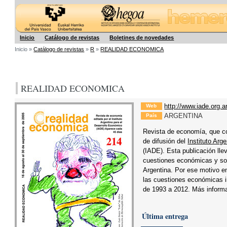
Hegoa
Inicio
Catálogo de revistas
Boletines de novedades
Inicio »
Catálogo de revistas
»
R
»
REALIDAD ECONOMICA
REALIDAD ECONOMICA
http://www.iade.org.a
Web
ARGENTINA
País
Revista de economía, que co
de difusión del
Instituto Arg
(IADE). Esta publicación lle
cuestiones económicas y soc
Argentina. Por ese motivo e
las cuestiones económicas 
de 1993 a 2012. Más inform
Última entrega