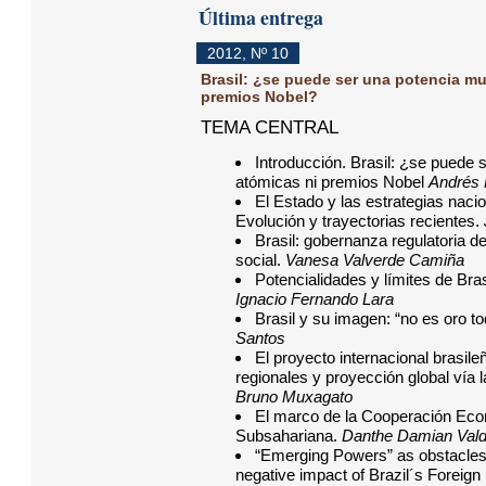
Última entrega
2012
,
Nº 10
Brasil: ¿se puede ser una potencia m
premios Nobel?
TEMA CENTRAL
Introducción. Brasil: ¿se puede
atómicas ni premios Nobel
Andrés
El Estado y las estrategias nacio
Evolución y trayectorias recientes.
Brasil: gobernanza regulatoria de
social.
Vanesa Valverde Camiña
Potencialidades y límites de Br
Ignacio Fernando Lara
Brasil y su imagen: “no es oro to
Santos
El proyecto internacional brasil
regionales y proyección global vía 
Bruno Muxagato
El marco de la Cooperación Econ
Subsahariana.
Danthe Damian Val
“Emerging Powers” as obstacles t
negative impact of Brazil´s Foreign 