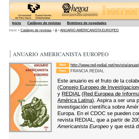
Hegoa
Inicio
Catálogo de revistas
Boletines de novedades
Inicio »
Catálogo de revistas
»
A
»
ANUARIO AMERICANISTA EUROPEO
ANUARIO AMERICANISTA EUROPEO
http://www.red-redial.net/revista/anua
Web
FRANCIA.REDIAL
País
Este anuario es el fruto de la cola
(
Consejo Europeo de Investigacion
y
REDIAL
(
Red Europea de Inform
América Latina
). Aspira a ser una 
investigación científica sobre Amér
Europa. En el CDOC se pueden cons
revista REDIAL, que a partir de 
Americanista Europeo
y que está d