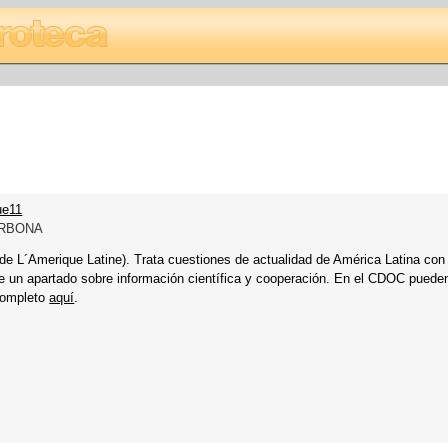
ue11
ORBONA
de L´Amerique Latine). Trata cuestiones de actualidad de América Latina con
e un apartado sobre información científica y cooperación. En el CDOC puede
completo
aquí
.