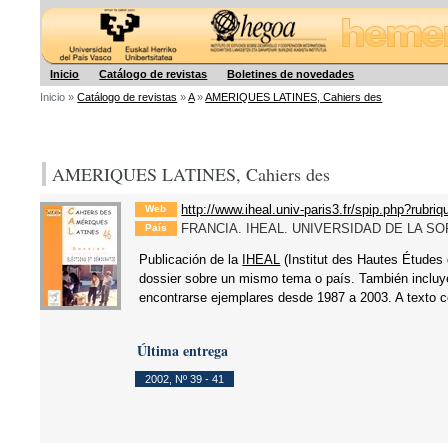
Hegoa
Inicio
Catálogo de revistas
Boletines de novedades
Inicio »
Catálogo de revistas
»
A
»
AMERIQUES LATINES, Cahiers des
AMERIQUES LATINES, Cahiers des
http://www.iheal.univ-paris3.fr/spip.php?rubriq
Web
FRANCIA. IHEAL. UNIVERSIDAD DE LA S
País
Publicación de la
IHEAL
(Institut des Hautes Études 
dossier sobre un mismo tema o país. También incluy
encontrarse ejemplares desde 1987 a 2003. A texto 
Última entrega
2002
,
Nº 39 - 41