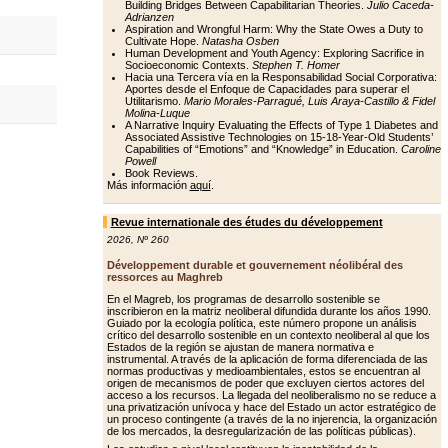
Building Bridges Between Capabilitarian Theories.
Julio Caceda-
Adrianzen
Aspiration and Wrongful Harm: Why the State Owes a Duty to
Cultivate Hope.
Natasha Osben
Human Development and Youth Agency: Exploring Sacrifice in
Socioeconomic Contexts.
Stephen T. Homer
Hacia una Tercera vía en la Responsabilidad Social Corporativa:
Aportes desde el Enfoque de Capacidades para superar el
Utilitarismo.
Mario Morales-Parragué, Luis Araya-Castillo & Fidel
Molina-Luque
A Narrative Inquiry Evaluating the Effects of Type 1 Diabetes and
Associated Assistive Technologies on 15-18-Year-Old Students’
Capabilities of “Emotions” and “Knowledge” in Education.
Caroline
Powell
Book Reviews.
Más información
aquí
.
Revue internationale des études du développement
2026
,
Nº 260
Développement durable et gouvernement néolibéral des
ressorces au Maghreb
En el Magreb, los programas de desarrollo sostenible se
inscribieron en la matriz neoliberal difundida durante los años 1990.
Guiado por la ecología política, este número propone un análisis
crítico del desarrollo sostenible en un contexto neoliberal al que los
Estados de la región se ajustan de manera normativa e
instrumental. A través de la aplicación de forma diferenciada de las
normas productivas y medioambientales, estos se encuentran al
origen de mecanismos de poder que excluyen ciertos actores del
acceso a los recursos. La llegada del neoliberalismo no se reduce a
una privatización unívoca y hace del Estado un actor estratégico de
un proceso contingente (a través de la no injerencia, la organización
de los mercados, la desregularización de las políticas públicas).