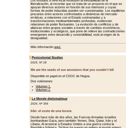
Los estudios a nivel local restituyen la inestabilidad de la
liberalización, al recordar que se trata de un proyecto en el que se
apoyan diversos actores en función de sus intereses y cuyas
formas de poder inducidas pueden ser cuestionadas. Los equilibrios
precarios entre actores confrontados a dinámicas de mercado
erráticas, a relaciones con el Estado contrastadas y a
transformaciones medioambientales profundas, evidencian
relaciones de poder fluctuantes. La evolución de conflictos y de
alianzas entre grupos sociales a través de cambios económicos,
institucionales y ecológicos, que pone de relieve las contradicciones
emergentes entre desarrollo y sostenibilidad, está al origen de la
desigualdad.
Más información
aquí.
Postcolonial Studies
2025
,
Nº 28
We are the seeds of our ancestors that you couldn't kill
Disponible en papel en el CDOC de Hegoa.
Dos volúmenes:
Volumen 1.
Volumen 2.
Le Monde diplomatique
2026
,
Nº 366
Irán: el coste de una locura
Desde hace más de dos años, las Fuerzas Armadas israelíes
bombardean Gaza, pero también Yemen, Siria, Qatar, Irán y el
Líbano. Al arrastrar a Estados Unidos a una guerra contra la
República Islámica, Tel Aviv ha puesto en peligro al mundo entero: