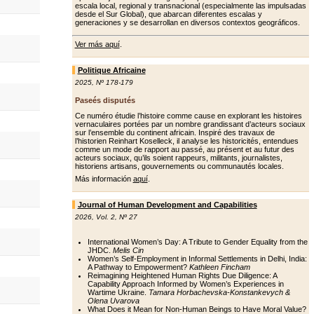
escala local, regional y transnacional (especialmente las impulsadas
desde el Sur Global), que abarcan diferentes escalas y
generaciones y se desarrollan en diversos contextos geográficos.
Ver más aquí
.
Politique Africaine
2025
,
Nº 178-179
Paseés disputés
Ce numéro étudie l’histoire comme cause en explorant les histoires
vernaculaires portées par un nombre grandissant d’acteurs sociaux
sur l’ensemble du continent africain. Inspiré des travaux de
l’historien Reinhart Koselleck, il analyse les historicités, entendues
comme un mode de rapport au passé, au présent et au futur des
acteurs sociaux, qu’ils soient rappeurs, militants, journalistes,
historiens artisans, gouvernements ou communautés locales.
Más información
aquí
.
Journal of Human Development and Capabilities
2026
,
Vol. 2
,
Nº 27
International Women’s Day: A Tribute to Gender Equality from the
JHDC.
Melis Cin
Women’s Self-Employment in Informal Settlements in Delhi, India:
A Pathway to Empowerment?
Kathleen Fincham
Reimagining Heightened Human Rights Due Diligence: A
Capability Approach Informed by Women’s Experiences in
Wartime Ukraine.
Tamara Horbachevska-Konstankevych &
Olena Uvarova
What Does it Mean for Non-Human Beings to Have Moral Value?