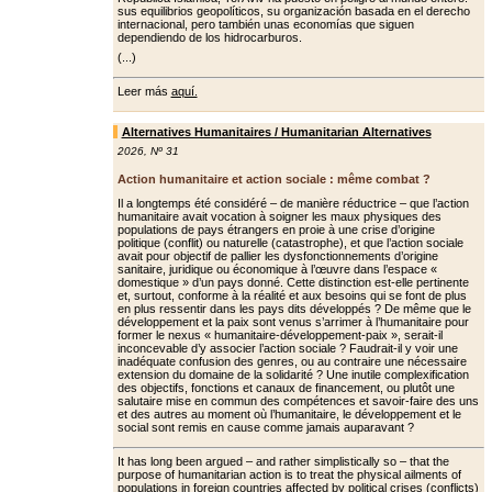
sus equilibrios geopolíticos, su organización basada en el derecho
internacional, pero también unas economías que siguen
dependiendo de los hidrocarburos.
(...)
Leer más
aquí.
Alternatives Humanitaires / Humanitarian Alternatives
2026
,
Nº 31
Action humanitaire et action sociale : même combat ?
Il a longtemps été considéré – de manière réductrice – que l’action
humanitaire avait vocation à soigner les maux physiques des
populations de pays étrangers en proie à une crise d’origine
politique (conflit) ou naturelle (catastrophe), et que l’action sociale
avait pour objectif de pallier les dys­fonctionnements d’origine
sanitaire, juridique ou économique à l’œuvre dans l’espace «
domestique » d’un pays donné. Cette distinction est-elle pertinente
et, surtout, conforme à la réalité et aux besoins qui se font de plus
en plus ressentir dans les pays dits développés ? De même que le
dévelop­pement et la paix sont venus s’arrimer à l’humanitaire pour
former le nexus « humanitaire-développement-paix », serait-il
inconcevable d’y associer l’ac­tion sociale ? Faudrait-il y voir une
ina­déquate confusion des genres, ou au contraire une nécessaire
extension du domaine de la solidarité ? Une inutile complexification
des objectifs, fonc­tions et canaux de financement, ou plu­tôt une
salutaire mise en commun des compétences et savoir-faire des uns
et des autres au moment où l’humanitaire, le développement et le
social sont remis en cause comme jamais auparavant ?
It has long been argued – and rather simplistically so – that the
purpose of humanitarian action is to treat the physical ailments of
populations in foreign countries affected by political crises (conflicts)