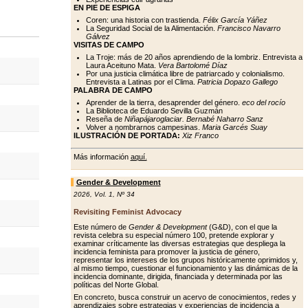
EN PIE DE ESPIGA
Coren: una historia con trastienda.
Félix García Yáñez
La Seguridad Social de la Alimentación.
Francisco Navarro
Gálvez
VISITAS DE CAMPO
La Troje: más de 20 años aprendiendo de la lombriz. Entrevista a
Laura Aceituno Mata.
Vera Bartolomé Díaz
Por una justicia climática libre de patriarcado y colonialismo.
Entrevista a Latinas por el Clima.
Patricia Dopazo Gallego
PALABRA DE CAMPO
Aprender de la tierra, desaprender del género.
eco del rocío
La Biblioteca de Eduardo Sevilla Guzmán
Reseña de
Niñapájaroglaciar. Bernabé Naharro Sanz
Volver a nombrarnos campesinas.
Maria Garcés Suay
ILUSTRACIÓN DE PORTADA:
Xiz Franco
Más información
aquí.
Gender & Development
2026
,
Vol. 1
,
Nº 34
Revisiting Feminist Advocacy
Este número de
Gender & Development
(G&D), con el que la
revista celebra su especial número 100, pretende explorar y
examinar críticamente las diversas estrategias que despliega la
incidencia feminista para promover la justicia de género,
representar los intereses de los grupos históricamente oprimidos y,
al mismo tiempo, cuestionar el funcionamiento y las dinámicas de la
incidencia dominante, dirigida, financiada y determinada por las
políticas del Norte Global.
En concreto, busca construir un acervo de conocimientos, redes y
aprendizajes sobre estrategias y experiencias de incidencia a