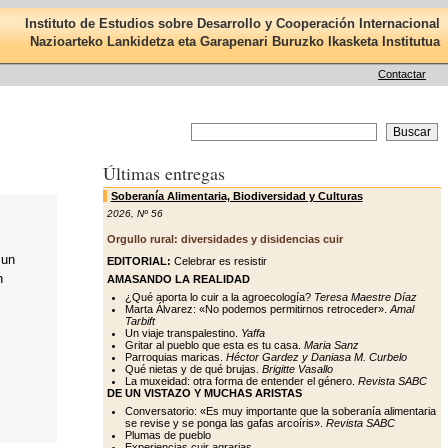
Instituto de Estudios sobre Desarrollo y Cooperación Internacional
Nazioarteko Lankidetza eta Garapenari Buruzko Ikasketa Institutua
Contactar
Últimas entregas
Soberanía Alimentaria, Biodiversidad y Culturas
2026
,
Nº 56
Orgullo rural: diversidades y disidencias cuir
 un
EDITORIAL:
Celebrar es resistir
n
AMASANDO LA REALIDAD
¿Qué aporta lo cuir a la agroecología?
Teresa Maestre Díaz
Marta Álvarez: «No podemos permitirnos retroceder».
Amal
Tarbift
Un viaje transpalestino.
Yaffa
Gritar al pueblo que esta es tu casa.
Maria Sanz
Parroquias maricas.
Héctor Gardez y Daniasa M. Curbelo
Qué nietas y de qué brujas.
Brigitte Vasallo
La muxeidad: otra forma de entender el género.
Revista SABC
DE UN VISTAZO Y MUCHAS ARISTAS
Conversatorio: «Es muy importante que la soberanía alimentaria
se revise y se ponga las gafas arcoíris».
Revista SABC
Plumas de pueblo
Experiencias cuir agrarias