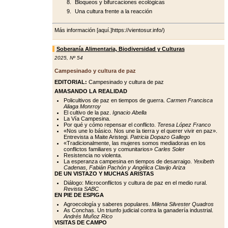
Bloqueos y bifurcaciones ecológicas
Una cultura frente a la reacción
Más información [aquí.]https://vientosur.info/)
Soberanía Alimentaria, Biodiversidad y Culturas
2025
,
Nº 54
Campesinado y cultura de paz
EDITORIAL:
Campesinado y cultura de paz
AMASANDO LA REALIDAD
Policultivos de paz en tiempos de guerra.
Carmen Francisca
Aliaga Monrroy
El cultivo de la paz.
Ignacio Abella
La Vía Campesina.
Por qué y cómo repensar el conflicto.
Teresa López Franco
«Nos une lo básico. Nos une la tierra y el querer vivir en paz».
Entrevista a Maite Aristegi.
Patricia Dopazo Gallego
«Tradicionalmente, las mujeres somos mediadoras en los
conflictos familiares y comunitarios»
Carles Soler
Resistencia no violenta.
La esperanza campesina en tiempos de desarraigo.
Yexibeth
Cadenas, Fabián Pachón y Angélica Clavijo Ariza
DE UN VISTAZO Y MUCHAS ARISTAS
Diálogo: Microconflictos y cultura de paz en el medio rural.
Revista SABC
EN PIE DE ESPIGA
Agroecología y saberes populares.
Milena Silvester Quadros
As Conchas. Un triunfo judicial contra la ganadería industrial.
Andrés Muñoz Rico
VISITAS DE CAMPO