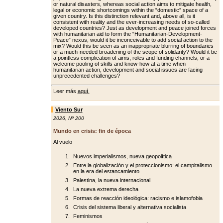
or natural disasters, whereas social action aims to mitigate health,
legal or economic shortcomings within the “domestic” space of a
giv­en country. Is this distinction relevant and, above all, is it
consistent with re­ality and the ever-increasing needs of so-called
developed countries? Just as development and peace joined forc­es
with humanitarian aid to form the “Humanitarian-Development-
Peace” nexus, would it be inconceivable to add social action to the
mix? Would this be seen as an inappropriate blurring of boundaries
or a much-needed broad­ening of the scope of solidarity? Would it be
a pointless complication of aims, roles and funding channels, or a
wel­come pooling of skills and know-how at a time when
humanitarian action, de­velopment and social issues are facing
unprecedented challenges?
Leer más
aquí.
Viento Sur
2026
,
Nº 200
Mundo en crisis: fin de época
Al vuelo
Nuevos imperialismos, nueva geopolítica
Entre la globalización y el proteccionismo: el campitalismo
en la era del estancamiento
Palestina, la nueva internacional
La nueva extrema derecha
Formas de reacción ideológica: racismo e islamofobia
Crisis del sistema liberal y alternativa socialista
Feminismos