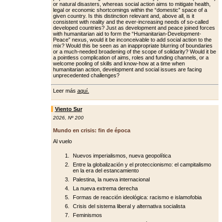
or natural disasters, whereas social action aims to mitigate health,
legal or economic shortcomings within the “domestic” space of a
giv­en country. Is this distinction relevant and, above all, is it
consistent with re­ality and the ever-increasing needs of so-called
developed countries? Just as development and peace joined forc­es
with humanitarian aid to form the “Humanitarian-Development-
Peace” nexus, would it be inconceivable to add social action to the
mix? Would this be seen as an inappropriate blurring of boundaries
or a much-needed broad­ening of the scope of solidarity? Would it be
a pointless complication of aims, roles and funding channels, or a
wel­come pooling of skills and know-how at a time when
humanitarian action, de­velopment and social issues are facing
unprecedented challenges?
Leer más
aquí.
Viento Sur
2026
,
Nº 200
Mundo en crisis: fin de época
Al vuelo
Nuevos imperialismos, nueva geopolítica
Entre la globalización y el proteccionismo: el campitalismo
en la era del estancamiento
Palestina, la nueva internacional
La nueva extrema derecha
Formas de reacción ideológica: racismo e islamofobia
Crisis del sistema liberal y alternativa socialista
Feminismos