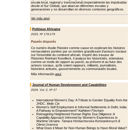
escala local, regional y transnacional (especialmente las impulsadas
desde el Sur Global), que abarcan diferentes escalas y
generaciones y se desarrollan en diversos contextos geográficos.
Ver más aquí
.
Politique Africaine
2025
,
Nº 178-179
Paseés disputés
Ce numéro étudie l’histoire comme cause en explorant les histoires
vernaculaires portées par un nombre grandissant d’acteurs sociaux
sur l’ensemble du continent africain. Inspiré des travaux de
l’historien Reinhart Koselleck, il analyse les historicités, entendues
comme un mode de rapport au passé, au présent et au futur des
acteurs sociaux, qu’ils soient rappeurs, militants, journalistes,
historiens artisans, gouvernements ou communautés locales.
Más información
aquí
.
Journal of Human Development and Capabilities
2026
,
Vol. 2
,
Nº 27
International Women’s Day: A Tribute to Gender Equality from the
JHDC.
Melis Cin
Women’s Self-Employment in Informal Settlements in Delhi, India:
A Pathway to Empowerment?
Kathleen Fincham
Reimagining Heightened Human Rights Due Diligence: A
Capability Approach Informed by Women’s Experiences in
Wartime Ukraine.
Tamara Horbachevska-Konstankevych &
Olena Uvarova
What Does it Mean for Non-Human Beings to Have Moral Value?