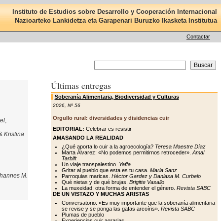
Instituto de Estudios sobre Desarrollo y Cooperación Internacional
Nazioarteko Lankidetza eta Garapenari Buruzko Ikasketa Institutua
Contactar
Últimas entregas
Soberanía Alimentaria, Biodiversidad y Culturas
2026
,
Nº 56
Orgullo rural: diversidades y disidencias cuir
el
,
EDITORIAL:
Celebrar es resistir
&
Kristina
AMASANDO LA REALIDAD
¿Qué aporta lo cuir a la agroecología?
Teresa Maestre Díaz
s
Marta Álvarez: «No podemos permitirnos retroceder».
Amal
Tarbift
Un viaje transpalestino.
Yaffa
Gritar al pueblo que esta es tu casa.
Maria Sanz
hannes M.
Parroquias maricas.
Héctor Gardez y Daniasa M. Curbelo
Qué nietas y de qué brujas.
Brigitte Vasallo
La muxeidad: otra forma de entender el género.
Revista SABC
DE UN VISTAZO Y MUCHAS ARISTAS
Conversatorio: «Es muy importante que la soberanía alimentaria
se revise y se ponga las gafas arcoíris».
Revista SABC
Plumas de pueblo
Experiencias cuir agrarias