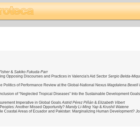
Fisher
&
Sakiko Fukuda-Parr
ing Opposing Discourses and Practices in Valencia's Aid Sector
Sergio Belda-Miqu
e Politics of Performance Review at the Global-National Nexus
Magdalena Bexell
Inclusion of “Neglected Tropical Diseases” Into the Sustainable Development Goal
surement Imperative in Global Goals
Astrid Pérez Piñán
&
Elizabeth Vibert
Peoples: Another Missed Opportunity?
Mandy Li-Ming Yap
&
Krushil Watene
ble Coastal Areas of Ecuador and Pakistan: Marginalizing Human Development?
Jo