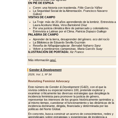
EN PIE DE ESPIGA
Coren: una historia con trastienda.
Félix García Yáñez
La Seguridad Social de la Alimentación.
Francisco Navarro
Gálvez
VISITAS DE CAMPO
La Troje: más de 20 años aprendiendo de la lombriz. Entrevista a
Laura Aceituno Mata.
Vera Bartolomé Díaz
Por una justicia climática libre de patriarcado y colonialismo.
Entrevista a Latinas por el Clima.
Patricia Dopazo Gallego
PALABRA DE CAMPO
Aprender de la tierra, desaprender del género.
eco del rocío
La Biblioteca de Eduardo Sevilla Guzmán
Reseña de
Niñapájaroglaciar. Bernabé Naharro Sanz
Volver a nombrarnos campesinas.
Maria Garcés Suay
ILUSTRACIÓN DE PORTADA:
Xiz Franco
Más información
aquí.
Gender & Development
2026
,
Vol. 1
,
Nº 34
Revisiting Feminist Advocacy
Este número de
Gender & Development
(G&D), con el que la
revista celebra su especial número 100, pretende explorar y
examinar críticamente las diversas estrategias que despliega la
incidencia feminista para promover la justicia de género,
representar los intereses de los grupos históricamente oprimidos y,
al mismo tiempo, cuestionar el funcionamiento y las dinámicas de la
incidencia dominante, dirigida, financiada y determinada por las
políticas del Norte Global.
En concreto, busca construir un acervo de conocimientos, redes y
aprendizajes sobre estrategias y experiencias de incidencia a