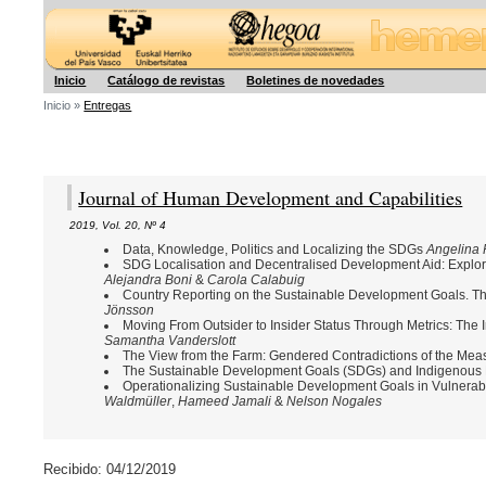
Hegoa
Inicio
Catálogo de revistas
Boletines de novedades
Inicio »
Entregas
Journal of Human Development and Capabilities
2019
,
Vol. 20
,
Nº 4
Data, Knowledge, Politics and Localizing the SDGs
Angelina 
SDG Localisation and Decentralised Development Aid: Explor
Alejandra Boni
&
Carola Calabuig
Country Reporting on the Sustainable Development Goals. Th
Jönsson
Moving From Outsider to Insider Status Through Metrics: The 
Samantha Vanderslott
The View from the Farm: Gendered Contradictions of the Mea
The Sustainable Development Goals (SDGs) and Indigenous 
Operationalizing Sustainable Development Goals in Vulnera
Waldmüller
,
Hameed Jamali
&
Nelson Nogales
Recibido: 04/12/2019