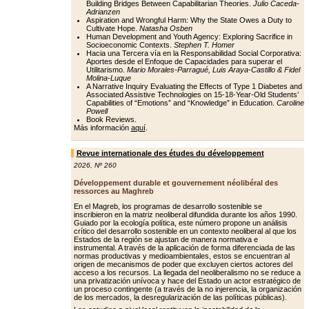
Building Bridges Between Capabilitarian Theories.
Julio Caceda-
Adrianzen
Aspiration and Wrongful Harm: Why the State Owes a Duty to
Cultivate Hope.
Natasha Osben
Human Development and Youth Agency: Exploring Sacrifice in
Socioeconomic Contexts.
Stephen T. Homer
Hacia una Tercera vía en la Responsabilidad Social Corporativa:
Aportes desde el Enfoque de Capacidades para superar el
Utilitarismo.
Mario Morales-Parragué, Luis Araya-Castillo & Fidel
Molina-Luque
A Narrative Inquiry Evaluating the Effects of Type 1 Diabetes and
Associated Assistive Technologies on 15-18-Year-Old Students’
Capabilities of “Emotions” and “Knowledge” in Education.
Caroline
Powell
Book Reviews.
Más información
aquí
.
Revue internationale des études du développement
2026
,
Nº 260
Développement durable et gouvernement néolibéral des
ressorces au Maghreb
En el Magreb, los programas de desarrollo sostenible se
inscribieron en la matriz neoliberal difundida durante los años 1990.
Guiado por la ecología política, este número propone un análisis
crítico del desarrollo sostenible en un contexto neoliberal al que los
Estados de la región se ajustan de manera normativa e
instrumental. A través de la aplicación de forma diferenciada de las
normas productivas y medioambientales, estos se encuentran al
origen de mecanismos de poder que excluyen ciertos actores del
acceso a los recursos. La llegada del neoliberalismo no se reduce a
una privatización unívoca y hace del Estado un actor estratégico de
un proceso contingente (a través de la no injerencia, la organización
de los mercados, la desregularización de las políticas públicas).