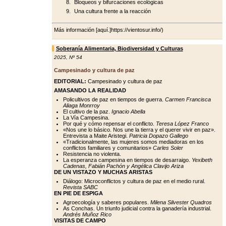
Bloqueos y bifurcaciones ecológicas
Una cultura frente a la reacción
Más información [aquí.]https://vientosur.info/)
Soberanía Alimentaria, Biodiversidad y Culturas
2025
,
Nº 54
Campesinado y cultura de paz
EDITORIAL:
Campesinado y cultura de paz
AMASANDO LA REALIDAD
Policultivos de paz en tiempos de guerra.
Carmen Francisca
Aliaga Monrroy
El cultivo de la paz.
Ignacio Abella
La Vía Campesina.
Por qué y cómo repensar el conflicto.
Teresa López Franco
«Nos une lo básico. Nos une la tierra y el querer vivir en paz».
Entrevista a Maite Aristegi.
Patricia Dopazo Gallego
«Tradicionalmente, las mujeres somos mediadoras en los
conflictos familiares y comunitarios»
Carles Soler
Resistencia no violenta.
La esperanza campesina en tiempos de desarraigo.
Yexibeth
Cadenas, Fabián Pachón y Angélica Clavijo Ariza
DE UN VISTAZO Y MUCHAS ARISTAS
Diálogo: Microconflictos y cultura de paz en el medio rural.
Revista SABC
EN PIE DE ESPIGA
Agroecología y saberes populares.
Milena Silvester Quadros
As Conchas. Un triunfo judicial contra la ganadería industrial.
Andrés Muñoz Rico
VISITAS DE CAMPO