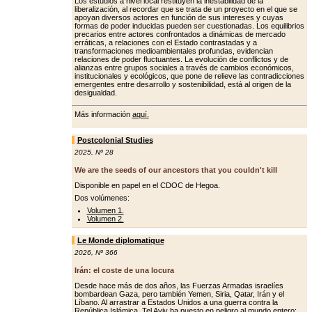
Los estudios a nivel local restituyen la inestabilidad de la
liberalización, al recordar que se trata de un proyecto en el que se
apoyan diversos actores en función de sus intereses y cuyas
formas de poder inducidas pueden ser cuestionadas. Los equilibrios
precarios entre actores confrontados a dinámicas de mercado
erráticas, a relaciones con el Estado contrastadas y a
transformaciones medioambientales profundas, evidencian
relaciones de poder fluctuantes. La evolución de conflictos y de
alianzas entre grupos sociales a través de cambios económicos,
institucionales y ecológicos, que pone de relieve las contradicciones
emergentes entre desarrollo y sostenibilidad, está al origen de la
desigualdad.
Más información
aquí.
Postcolonial Studies
2025
,
Nº 28
We are the seeds of our ancestors that you couldn't kill
Disponible en papel en el CDOC de Hegoa.
Dos volúmenes:
Volumen 1.
Volumen 2.
Le Monde diplomatique
2026
,
Nº 366
Irán: el coste de una locura
Desde hace más de dos años, las Fuerzas Armadas israelíes
bombardean Gaza, pero también Yemen, Siria, Qatar, Irán y el
Líbano. Al arrastrar a Estados Unidos a una guerra contra la
República Islámica, Tel Aviv ha puesto en peligro al mundo entero: