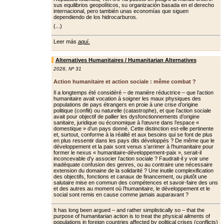
sus equilibrios geopolíticos, su organización basada en el derecho
internacional, pero también unas economías que siguen
dependiendo de los hidrocarburos.
(...)
Leer más
aquí.
Alternatives Humanitaires / Humanitarian Alternatives
2026
,
Nº 31
Action humanitaire et action sociale : même combat ?
Il a longtemps été considéré – de manière réductrice – que l’action
humanitaire avait vocation à soigner les maux physiques des
populations de pays étrangers en proie à une crise d’origine
politique (conflit) ou naturelle (catastrophe), et que l’action sociale
avait pour objectif de pallier les dys­fonctionnements d’origine
sanitaire, juridique ou économique à l’œuvre dans l’espace «
domestique » d’un pays donné. Cette distinction est-elle pertinente
et, surtout, conforme à la réalité et aux besoins qui se font de plus
en plus ressentir dans les pays dits développés ? De même que le
dévelop­pement et la paix sont venus s’arrimer à l’humanitaire pour
former le nexus « humanitaire-développement-paix », serait-il
inconcevable d’y associer l’ac­tion sociale ? Faudrait-il y voir une
ina­déquate confusion des genres, ou au contraire une nécessaire
extension du domaine de la solidarité ? Une inutile complexification
des objectifs, fonc­tions et canaux de financement, ou plu­tôt une
salutaire mise en commun des compétences et savoir-faire des uns
et des autres au moment où l’humanitaire, le développement et le
social sont remis en cause comme jamais auparavant ?
It has long been argued – and rather simplistically so – that the
purpose of humanitarian action is to treat the physical ailments of
populations in foreign countries affected by political crises (conflicts)