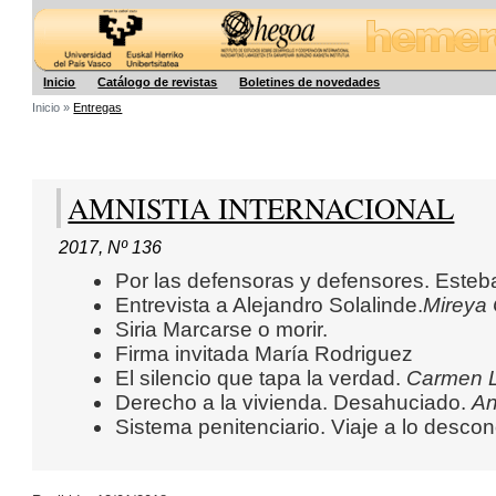
Hegoa
Inicio
Catálogo de revistas
Boletines de novedades
Inicio »
Entregas
AMNISTIA INTERNACIONAL
2017
,
Nº 136
Por las defensoras y defensores. Esteb
Entrevista a Alejandro Solalinde.
Mireya
Siria Marcarse o morir.
Firma invitada María Rodriguez
El silencio que tapa la verdad.
Carmen 
Derecho a la vivienda. Desahuciado.
An
Sistema penitenciario. Viaje a lo desco