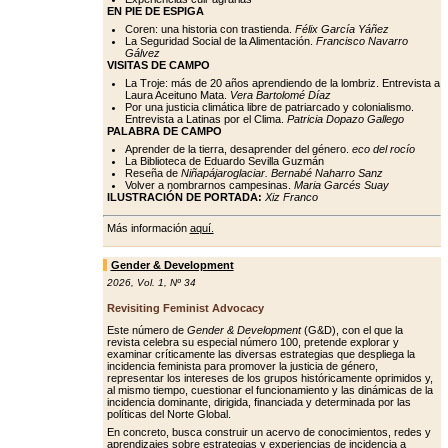
EN PIE DE ESPIGA
Coren: una historia con trastienda.
Félix García Yáñez
La Seguridad Social de la Alimentación.
Francisco Navarro
Gálvez
VISITAS DE CAMPO
La Troje: más de 20 años aprendiendo de la lombriz. Entrevista a
Laura Aceituno Mata.
Vera Bartolomé Díaz
Por una justicia climática libre de patriarcado y colonialismo.
Entrevista a Latinas por el Clima.
Patricia Dopazo Gallego
PALABRA DE CAMPO
Aprender de la tierra, desaprender del género.
eco del rocío
La Biblioteca de Eduardo Sevilla Guzmán
Reseña de
Niñapájaroglaciar. Bernabé Naharro Sanz
Volver a nombrarnos campesinas.
Maria Garcés Suay
ILUSTRACIÓN DE PORTADA:
Xiz Franco
Más información
aquí.
Gender & Development
2026
,
Vol. 1
,
Nº 34
Revisiting Feminist Advocacy
Este número de
Gender & Development
(G&D), con el que la
revista celebra su especial número 100, pretende explorar y
examinar críticamente las diversas estrategias que despliega la
incidencia feminista para promover la justicia de género,
representar los intereses de los grupos históricamente oprimidos y,
al mismo tiempo, cuestionar el funcionamiento y las dinámicas de la
incidencia dominante, dirigida, financiada y determinada por las
políticas del Norte Global.
En concreto, busca construir un acervo de conocimientos, redes y
aprendizajes sobre estrategias y experiencias de incidencia a