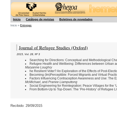
Hegoa
Inicio
Catálogo de revistas
Boletines de novedades
Inicio »
Entregas
Journal of Refugee Studies (Oxford)
2015
,
Vol. 28
,
Nº 3
Searching for Directions: Conceptual and Methodological C
Refugee Health and Wellbeing: Differences between Urban 
Maryanne Loughry
he Resilient Voter? An Exploration of the Effects of Post-Ele
Becoming (Im)Perceptible: Forced Migrants and Virtual Practi
Factors Influencing Contraception Awareness and Use: The Ex
McMichael
, and
Pranee Liamputtong
Social Engineering for Reintegration: Peace Villages for the 
From Bottom-Up to Top-Down: The ‘Pre-History’ of Refugee L
Recibido: 29/09/2015