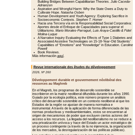
Building Bridges Between Capabilitarian Theories.
Julio Caceda-
Adrianzen
Aspiration and Wrongful Harm: Why the State Owes a Duty to
Cultivate Hope.
Natasha Osben
Human Development and Youth Agency: Exploring Sacrifice in
Socioeconomic Contexts.
Stephen T. Homer
Hacia una Tercera vía en la Responsabilidad Social Corporativa:
Aportes desde el Enfoque de Capacidades para superar el
Utilitarismo.
Mario Morales-Parragué, Luis Araya-Castillo & Fidel
Molina-Luque
A Narrative Inquiry Evaluating the Effects of Type 1 Diabetes and
Associated Assistive Technologies on 15-18-Year-Old Students’
Capabilities of “Emotions” and “Knowledge” in Education.
Caroline
Powell
Book Reviews.
Más información
aquí
.
Revue internationale des études du développement
2026
,
Nº 260
Développement durable et gouvernement néolibéral des
ressorces au Maghreb
En el Magreb, los programas de desarrollo sostenible se
inscribieron en la matriz neoliberal difundida durante los años 1990.
Guiado por la ecología política, este número propone un análisis
crítico del desarrollo sostenible en un contexto neoliberal al que los
Estados de la región se ajustan de manera normativa e
instrumental. A través de la aplicación de forma diferenciada de las
normas productivas y medioambientales, estos se encuentran al
origen de mecanismos de poder que excluyen ciertos actores del
acceso a los recursos. La llegada del neoliberalismo no se reduce a
una privatización unívoca y hace del Estado un actor estratégico de
un proceso contingente (a través de la no injerencia, la organización
de los mercados, la desregularización de las políticas públicas).