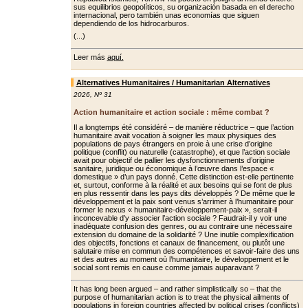
sus equilibrios geopolíticos, su organización basada en el derecho
internacional, pero también unas economías que siguen
dependiendo de los hidrocarburos.
(...)
Leer más
aquí.
Alternatives Humanitaires / Humanitarian Alternatives
2026
,
Nº 31
Action humanitaire et action sociale : même combat ?
Il a longtemps été considéré – de manière réductrice – que l’action
humanitaire avait vocation à soigner les maux physiques des
populations de pays étrangers en proie à une crise d’origine
politique (conflit) ou naturelle (catastrophe), et que l’action sociale
avait pour objectif de pallier les dys­fonctionnements d’origine
sanitaire, juridique ou économique à l’œuvre dans l’espace «
domestique » d’un pays donné. Cette distinction est-elle pertinente
et, surtout, conforme à la réalité et aux besoins qui se font de plus
en plus ressentir dans les pays dits développés ? De même que le
dévelop­pement et la paix sont venus s’arrimer à l’humanitaire pour
former le nexus « humanitaire-développement-paix », serait-il
inconcevable d’y associer l’ac­tion sociale ? Faudrait-il y voir une
ina­déquate confusion des genres, ou au contraire une nécessaire
extension du domaine de la solidarité ? Une inutile complexification
des objectifs, fonc­tions et canaux de financement, ou plu­tôt une
salutaire mise en commun des compétences et savoir-faire des uns
et des autres au moment où l’humanitaire, le développement et le
social sont remis en cause comme jamais auparavant ?
It has long been argued – and rather simplistically so – that the
purpose of humanitarian action is to treat the physical ailments of
populations in foreign countries affected by political crises (conflicts)