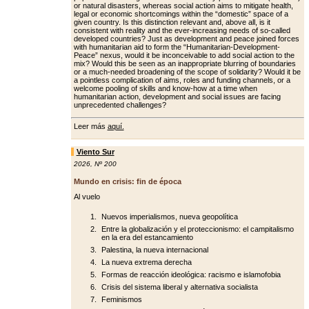
or natural disasters, whereas social action aims to mitigate health,
legal or economic shortcomings within the “domestic” space of a
giv­en country. Is this distinction relevant and, above all, is it
consistent with re­ality and the ever-increasing needs of so-called
developed countries? Just as development and peace joined forc­es
with humanitarian aid to form the “Humanitarian-Development-
Peace” nexus, would it be inconceivable to add social action to the
mix? Would this be seen as an inappropriate blurring of boundaries
or a much-needed broad­ening of the scope of solidarity? Would it be
a pointless complication of aims, roles and funding channels, or a
wel­come pooling of skills and know-how at a time when
humanitarian action, de­velopment and social issues are facing
unprecedented challenges?
Leer más
aquí.
Viento Sur
2026
,
Nº 200
Mundo en crisis: fin de época
Al vuelo
Nuevos imperialismos, nueva geopolítica
Entre la globalización y el proteccionismo: el campitalismo
en la era del estancamiento
Palestina, la nueva internacional
La nueva extrema derecha
Formas de reacción ideológica: racismo e islamofobia
Crisis del sistema liberal y alternativa socialista
Feminismos