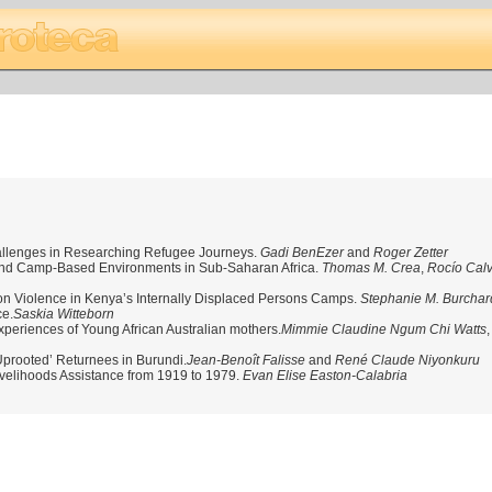
hallenges in Researching Refugee Journeys.
Gadi BenEzer
and
Roger Zetter
and Camp-Based Environments in Sub-Saharan Africa.
Thomas M. Crea
,
Rocío Cal
ction Violence in Kenya’s Internally Displaced Persons Camps.
Stephanie M. Burchar
ce.
Saskia Witteborn
periences of Young African Australian mothers.
Mimmie Claudine Ngum Chi Watts
‘Uprooted’ Returnees in Burundi.
Jean-Benoît Falisse
and
René Claude Niyonkuru
ivelihoods Assistance from 1919 to 1979.
Evan Elise Easton-Calabria