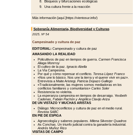
Bloqueos y bifurcaciones ecológicas
Una cultura frente a la reacción
Más información [aquí.]https://vientosur.info/)
Soberanía Alimentaria, Biodiversidad y Culturas
2025
,
Nº 54
Campesinado y cultura de paz
EDITORIAL:
Campesinado y cultura de paz
AMASANDO LA REALIDAD
Policultivos de paz en tiempos de guerra.
Carmen Francisca
Aliaga Monrroy
El cultivo de la paz.
Ignacio Abella
La Vía Campesina.
Por qué y cómo repensar el conflicto.
Teresa López Franco
«Nos une lo básico. Nos une la tierra y el querer vivir en paz».
Entrevista a Maite Aristegi.
Patricia Dopazo Gallego
«Tradicionalmente, las mujeres somos mediadoras en los
conflictos familiares y comunitarios»
Carles Soler
Resistencia no violenta.
La esperanza campesina en tiempos de desarraigo.
Yexibeth
Cadenas, Fabián Pachón y Angélica Clavijo Ariza
DE UN VISTAZO Y MUCHAS ARISTAS
Diálogo: Microconflictos y cultura de paz en el medio rural.
Revista SABC
EN PIE DE ESPIGA
Agroecología y saberes populares.
Milena Silvester Quadros
As Conchas. Un triunfo judicial contra la ganadería industrial.
Andrés Muñoz Rico
VISITAS DE CAMPO