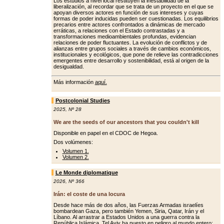
Los estudios a nivel local restituyen la inestabilidad de la
liberalización, al recordar que se trata de un proyecto en el que se
apoyan diversos actores en función de sus intereses y cuyas
formas de poder inducidas pueden ser cuestionadas. Los equilibrios
precarios entre actores confrontados a dinámicas de mercado
erráticas, a relaciones con el Estado contrastadas y a
transformaciones medioambientales profundas, evidencian
relaciones de poder fluctuantes. La evolución de conflictos y de
alianzas entre grupos sociales a través de cambios económicos,
institucionales y ecológicos, que pone de relieve las contradicciones
emergentes entre desarrollo y sostenibilidad, está al origen de la
desigualdad.
Más información
aquí.
Postcolonial Studies
2025
,
Nº 28
We are the seeds of our ancestors that you couldn't kill
Disponible en papel en el CDOC de Hegoa.
Dos volúmenes:
Volumen 1.
Volumen 2.
Le Monde diplomatique
2026
,
Nº 366
Irán: el coste de una locura
Desde hace más de dos años, las Fuerzas Armadas israelíes
bombardean Gaza, pero también Yemen, Siria, Qatar, Irán y el
Líbano. Al arrastrar a Estados Unidos a una guerra contra la
República Islámica, Tel Aviv ha puesto en peligro al mundo entero: