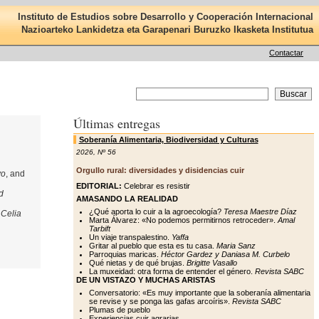
Instituto de Estudios sobre Desarrollo y Cooperación Internacional
Nazioarteko Lankidetza eta Garapenari Buruzko Ikasketa Institutua
Contactar
Últimas entregas
Soberanía Alimentaria, Biodiversidad y Culturas
2026
,
Nº 56
Orgullo rural: diversidades y disidencias cuir
vo
, and
EDITORIAL:
Celebrar es resistir
d
AMASANDO LA REALIDAD
¿Qué aporta lo cuir a la agroecología?
Teresa Maestre Díaz
,
Celia
Marta Álvarez: «No podemos permitirnos retroceder».
Amal
Tarbift
Un viaje transpalestino.
Yaffa
Gritar al pueblo que esta es tu casa.
Maria Sanz
Parroquias maricas.
Héctor Gardez y Daniasa M. Curbelo
Qué nietas y de qué brujas.
Brigitte Vasallo
La muxeidad: otra forma de entender el género.
Revista SABC
DE UN VISTAZO Y MUCHAS ARISTAS
Conversatorio: «Es muy importante que la soberanía alimentaria
se revise y se ponga las gafas arcoíris».
Revista SABC
Plumas de pueblo
Experiencias cuir agrarias