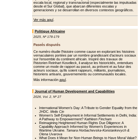
escala local, regional y transnacional (especialmente las impulsadas
desde el Sur Global), que abarcan diferentes escalas y
generaciones y se desarrollan en diversos contextos geográficos.
Ver más aquí
.
Politique Africaine
2025
,
Nº 178-179
Paseés disputés
Ce numéro étudie l’histoire comme cause en explorant les histoires
vernaculaires portées par un nombre grandissant d’acteurs sociaux
sur l’ensemble du continent africain. Inspiré des travaux de
l’historien Reinhart Koselleck, il analyse les historicités, entendues
comme un mode de rapport au passé, au présent et au futur des
acteurs sociaux, qu’ils soient rappeurs, militants, journalistes,
historiens artisans, gouvernements ou communautés locales.
Más información
aquí
.
Journal of Human Development and Capabilities
2026
,
Vol. 2
,
Nº 27
International Women’s Day: A Tribute to Gender Equality from the
JHDC.
Melis Cin
Women’s Self-Employment in Informal Settlements in Delhi, India:
A Pathway to Empowerment?
Kathleen Fincham
Reimagining Heightened Human Rights Due Diligence: A
Capability Approach Informed by Women’s Experiences in
Wartime Ukraine.
Tamara Horbachevska-Konstankevych &
Olena Uvarova
What Does it Mean for Non-Human Beings to Have Moral Value?