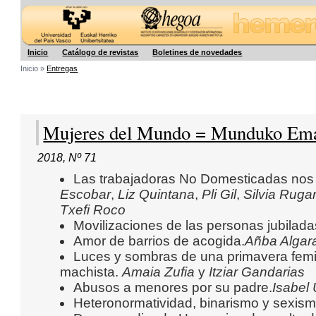
Hegoa
Inicio
Catálogo de revistas
Boletines de novedades
Inicio »
Entregas
Mujeres del Mundo = Munduko E
2018
,
Nº 71
Las trabajadoras No Domesticadas no
Escobar
,
Liz Quintana
,
Pli Gil
,
Silvia Rug
Txefi Roco
Movilizaciones de las personas jubilada
Amor de barrios de acogida.
Añba Algar
Luces y sombras de una primavera femini
machista.
Amaia Zufia
y
Itziar Gandarias
Abusos a menores por su padre.
Isabel 
Heteronormatividad, binarismo y sexism