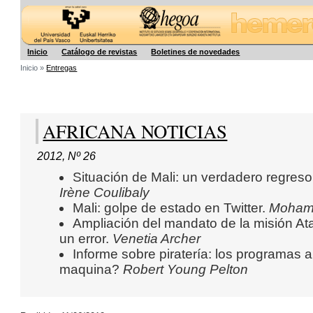
Hegoa
Inicio
Catálogo de revistas
Boletines de novedades
Inicio »
Entregas
AFRICANA NOTICIAS
2012
,
Nº 26
Situación de Mali: un verdadero regreso 
Irène Coulibaly
Mali: golpe de estado en Twitter.
Moham
Ampliación del mandato de la misión At
un error.
Venetia Archer
Informe sobre piratería: los programas an
maquina?
Robert Young Pelton