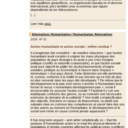
sus equilibrios geopolíticos, su organización basada en el derecho
internacional, pero también unas economías que siguen
dependiendo de los hidrocarburos.
(...)
Leer más
aquí.
Alternatives Humanitaires / Humanitarian Alternatives
2026
,
Nº 31
Action humanitaire et action sociale : même combat ?
Il a longtemps été considéré – de manière réductrice – que l’action
humanitaire avait vocation à soigner les maux physiques des
populations de pays étrangers en proie à une crise d’origine
politique (conflit) ou naturelle (catastrophe), et que l’action sociale
avait pour objectif de pallier les dys­fonctionnements d’origine
sanitaire, juridique ou économique à l’œuvre dans l’espace «
domestique » d’un pays donné. Cette distinction est-elle pertinente
et, surtout, conforme à la réalité et aux besoins qui se font de plus
en plus ressentir dans les pays dits développés ? De même que le
dévelop­pement et la paix sont venus s’arrimer à l’humanitaire pour
former le nexus « humanitaire-développement-paix », serait-il
inconcevable d’y associer l’ac­tion sociale ? Faudrait-il y voir une
ina­déquate confusion des genres, ou au contraire une nécessaire
extension du domaine de la solidarité ? Une inutile complexification
des objectifs, fonc­tions et canaux de financement, ou plu­tôt une
salutaire mise en commun des compétences et savoir-faire des uns
et des autres au moment où l’humanitaire, le développement et le
social sont remis en cause comme jamais auparavant ?
It has long been argued – and rather simplistically so – that the
purpose of humanitarian action is to treat the physical ailments of
populations in foreign countries affected by political crises (conflicts)