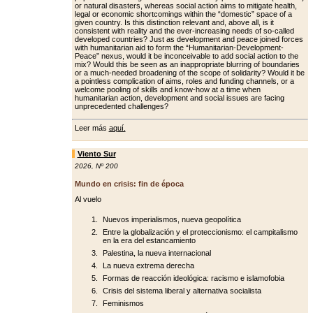
or natural disasters, whereas social action aims to mitigate health,
legal or economic shortcomings within the “domestic” space of a
giv­en country. Is this distinction relevant and, above all, is it
consistent with re­ality and the ever-increasing needs of so-called
developed countries? Just as development and peace joined forc­es
with humanitarian aid to form the “Humanitarian-Development-
Peace” nexus, would it be inconceivable to add social action to the
mix? Would this be seen as an inappropriate blurring of boundaries
or a much-needed broad­ening of the scope of solidarity? Would it be
a pointless complication of aims, roles and funding channels, or a
wel­come pooling of skills and know-how at a time when
humanitarian action, de­velopment and social issues are facing
unprecedented challenges?
Leer más
aquí.
Viento Sur
2026
,
Nº 200
Mundo en crisis: fin de época
Al vuelo
Nuevos imperialismos, nueva geopolítica
Entre la globalización y el proteccionismo: el campitalismo
en la era del estancamiento
Palestina, la nueva internacional
La nueva extrema derecha
Formas de reacción ideológica: racismo e islamofobia
Crisis del sistema liberal y alternativa socialista
Feminismos