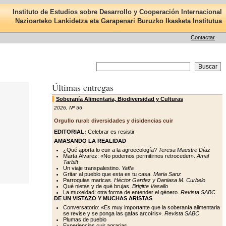
Instituto de Estudios sobre Desarrollo y Cooperación Internacional
Nazioarteko Lankidetza eta Garapenari Buruzko Ikasketa Institutua
Contactar
Últimas entregas
Soberanía Alimentaria, Biodiversidad y Culturas
2026
,
Nº 56
Orgullo rural: diversidades y disidencias cuir
EDITORIAL:
Celebrar es resistir
AMASANDO LA REALIDAD
¿Qué aporta lo cuir a la agroecología?
Teresa Maestre Díaz
Marta Álvarez: «No podemos permitirnos retroceder».
Amal
Tarbift
Un viaje transpalestino.
Yaffa
Gritar al pueblo que esta es tu casa.
Maria Sanz
Parroquias maricas.
Héctor Gardez y Daniasa M. Curbelo
Qué nietas y de qué brujas.
Brigitte Vasallo
La muxeidad: otra forma de entender el género.
Revista SABC
DE UN VISTAZO Y MUCHAS ARISTAS
Conversatorio: «Es muy importante que la soberanía alimentaria
se revise y se ponga las gafas arcoíris».
Revista SABC
Plumas de pueblo
Experiencias cuir agrarias