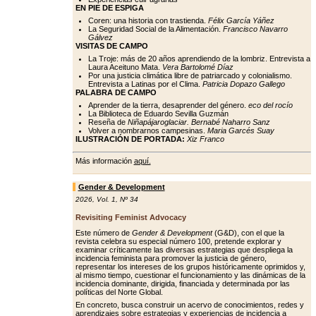
EN PIE DE ESPIGA
Coren: una historia con trastienda.
Félix García Yáñez
La Seguridad Social de la Alimentación.
Francisco Navarro
Gálvez
VISITAS DE CAMPO
La Troje: más de 20 años aprendiendo de la lombriz. Entrevista a
Laura Aceituno Mata.
Vera Bartolomé Díaz
Por una justicia climática libre de patriarcado y colonialismo.
Entrevista a Latinas por el Clima.
Patricia Dopazo Gallego
PALABRA DE CAMPO
Aprender de la tierra, desaprender del género.
eco del rocío
La Biblioteca de Eduardo Sevilla Guzmán
Reseña de
Niñapájaroglaciar. Bernabé Naharro Sanz
Volver a nombrarnos campesinas.
Maria Garcés Suay
ILUSTRACIÓN DE PORTADA:
Xiz Franco
Más información
aquí.
Gender & Development
2026
,
Vol. 1
,
Nº 34
Revisiting Feminist Advocacy
Este número de
Gender & Development
(G&D), con el que la
revista celebra su especial número 100, pretende explorar y
examinar críticamente las diversas estrategias que despliega la
incidencia feminista para promover la justicia de género,
representar los intereses de los grupos históricamente oprimidos y,
al mismo tiempo, cuestionar el funcionamiento y las dinámicas de la
incidencia dominante, dirigida, financiada y determinada por las
políticas del Norte Global.
En concreto, busca construir un acervo de conocimientos, redes y
aprendizajes sobre estrategias y experiencias de incidencia a