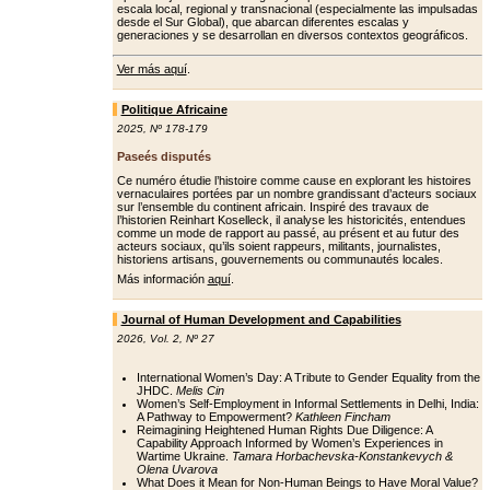
escala local, regional y transnacional (especialmente las impulsadas
desde el Sur Global), que abarcan diferentes escalas y
generaciones y se desarrollan en diversos contextos geográficos.
Ver más aquí
.
Politique Africaine
2025
,
Nº 178-179
Paseés disputés
Ce numéro étudie l’histoire comme cause en explorant les histoires
vernaculaires portées par un nombre grandissant d’acteurs sociaux
sur l’ensemble du continent africain. Inspiré des travaux de
l’historien Reinhart Koselleck, il analyse les historicités, entendues
comme un mode de rapport au passé, au présent et au futur des
acteurs sociaux, qu’ils soient rappeurs, militants, journalistes,
historiens artisans, gouvernements ou communautés locales.
Más información
aquí
.
Journal of Human Development and Capabilities
2026
,
Vol. 2
,
Nº 27
International Women’s Day: A Tribute to Gender Equality from the
JHDC.
Melis Cin
Women’s Self-Employment in Informal Settlements in Delhi, India:
A Pathway to Empowerment?
Kathleen Fincham
Reimagining Heightened Human Rights Due Diligence: A
Capability Approach Informed by Women’s Experiences in
Wartime Ukraine.
Tamara Horbachevska-Konstankevych &
Olena Uvarova
What Does it Mean for Non-Human Beings to Have Moral Value?