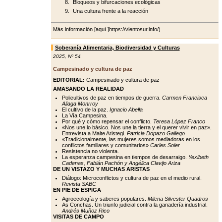
Bloqueos y bifurcaciones ecológicas
Una cultura frente a la reacción
Más información [aquí.]https://vientosur.info/)
Soberanía Alimentaria, Biodiversidad y Culturas
2025
,
Nº 54
Campesinado y cultura de paz
EDITORIAL:
Campesinado y cultura de paz
AMASANDO LA REALIDAD
Policultivos de paz en tiempos de guerra.
Carmen Francisca
Aliaga Monrroy
El cultivo de la paz.
Ignacio Abella
La Vía Campesina.
Por qué y cómo repensar el conflicto.
Teresa López Franco
«Nos une lo básico. Nos une la tierra y el querer vivir en paz».
Entrevista a Maite Aristegi.
Patricia Dopazo Gallego
«Tradicionalmente, las mujeres somos mediadoras en los
conflictos familiares y comunitarios»
Carles Soler
Resistencia no violenta.
La esperanza campesina en tiempos de desarraigo.
Yexibeth
Cadenas, Fabián Pachón y Angélica Clavijo Ariza
DE UN VISTAZO Y MUCHAS ARISTAS
Diálogo: Microconflictos y cultura de paz en el medio rural.
Revista SABC
EN PIE DE ESPIGA
Agroecología y saberes populares.
Milena Silvester Quadros
As Conchas. Un triunfo judicial contra la ganadería industrial.
Andrés Muñoz Rico
VISITAS DE CAMPO