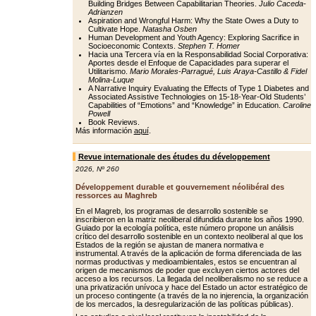
Building Bridges Between Capabilitarian Theories.
Julio Caceda-
Adrianzen
Aspiration and Wrongful Harm: Why the State Owes a Duty to
Cultivate Hope.
Natasha Osben
Human Development and Youth Agency: Exploring Sacrifice in
Socioeconomic Contexts.
Stephen T. Homer
Hacia una Tercera vía en la Responsabilidad Social Corporativa:
Aportes desde el Enfoque de Capacidades para superar el
Utilitarismo.
Mario Morales-Parragué, Luis Araya-Castillo & Fidel
Molina-Luque
A Narrative Inquiry Evaluating the Effects of Type 1 Diabetes and
Associated Assistive Technologies on 15-18-Year-Old Students’
Capabilities of “Emotions” and “Knowledge” in Education.
Caroline
Powell
Book Reviews.
Más información
aquí
.
Revue internationale des études du développement
2026
,
Nº 260
Développement durable et gouvernement néolibéral des
ressorces au Maghreb
En el Magreb, los programas de desarrollo sostenible se
inscribieron en la matriz neoliberal difundida durante los años 1990.
Guiado por la ecología política, este número propone un análisis
crítico del desarrollo sostenible en un contexto neoliberal al que los
Estados de la región se ajustan de manera normativa e
instrumental. A través de la aplicación de forma diferenciada de las
normas productivas y medioambientales, estos se encuentran al
origen de mecanismos de poder que excluyen ciertos actores del
acceso a los recursos. La llegada del neoliberalismo no se reduce a
una privatización unívoca y hace del Estado un actor estratégico de
un proceso contingente (a través de la no injerencia, la organización
de los mercados, la desregularización de las políticas públicas).