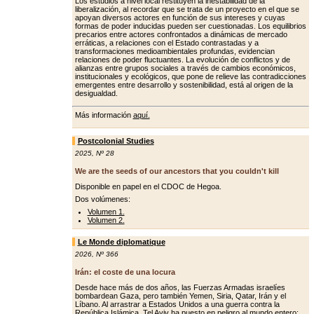
Los estudios a nivel local restituyen la inestabilidad de la
liberalización, al recordar que se trata de un proyecto en el que se
apoyan diversos actores en función de sus intereses y cuyas
formas de poder inducidas pueden ser cuestionadas. Los equilibrios
precarios entre actores confrontados a dinámicas de mercado
erráticas, a relaciones con el Estado contrastadas y a
transformaciones medioambientales profundas, evidencian
relaciones de poder fluctuantes. La evolución de conflictos y de
alianzas entre grupos sociales a través de cambios económicos,
institucionales y ecológicos, que pone de relieve las contradicciones
emergentes entre desarrollo y sostenibilidad, está al origen de la
desigualdad.
Más información
aquí.
Postcolonial Studies
2025
,
Nº 28
We are the seeds of our ancestors that you couldn't kill
Disponible en papel en el CDOC de Hegoa.
Dos volúmenes:
Volumen 1.
Volumen 2.
Le Monde diplomatique
2026
,
Nº 366
Irán: el coste de una locura
Desde hace más de dos años, las Fuerzas Armadas israelíes
bombardean Gaza, pero también Yemen, Siria, Qatar, Irán y el
Líbano. Al arrastrar a Estados Unidos a una guerra contra la
República Islámica, Tel Aviv ha puesto en peligro al mundo entero: