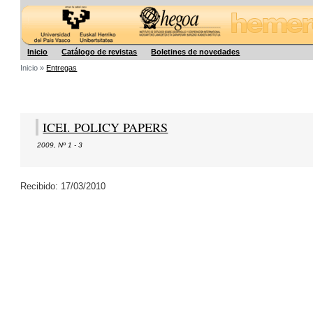
Hegoa
Inicio
Catálogo de revistas
Boletines de novedades
Inicio »
Entregas
ICEI. POLICY PAPERS
2009
,
Nº 1 - 3
Recibido: 17/03/2010