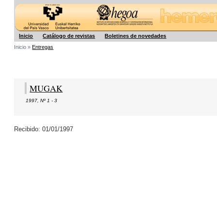
Hegoa
Inicio
Catálogo de revistas
Boletines de novedades
Inicio »
Entregas
MUGAK
1997
,
Nº 1 - 3
Recibido: 01/01/1997