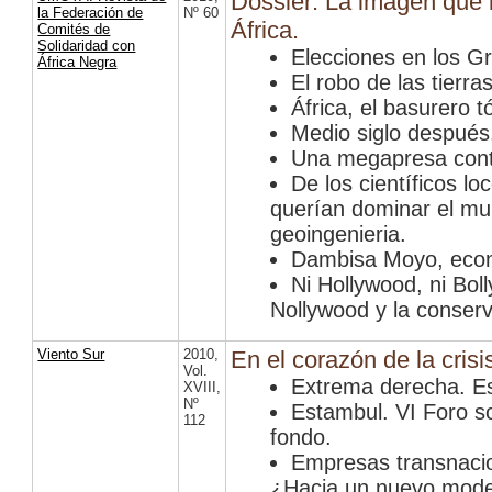
Dossier: La imagen que 
la Federación de
Nº 60
África.
Comités de
Solidaridad con
Elecciones en los G
África Negra
El robo de las tierra
África, el basurero 
Medio siglo después
Una megapresa contro
De los científicos lo
querían dominar el mun
geoingenieria.
Dambisa Moyo, econ
Ni Hollywood, ni Boll
Nollywood y la conserv
Viento Sur
2010
,
En el corazón de la crisis
Vol.
Extrema derecha. Es
XVIII
,
Nº
Estambul. VI Foro so
112
fondo.
Empresas transnacio
¿Hacia un nuevo model