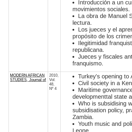
Introducción a un c
movimientos sociales.
La obra de Manuel S
lectura.
Los jueces y el apre
propósito de los crime
Ilegitimidad franquis
republicana.
Jueces y fiscales an
franquismo.
MODERN AFRICAN
2010
,
Turkey's opening to 
STUDIES, Journal of
Vol.
Civil society in a Ke
48
,
Nº 4
Maritime governanc
developmenttal state a
Who is subsidising 
subsidisation policy, p
Zambia.
Youth music and poli
Leone.