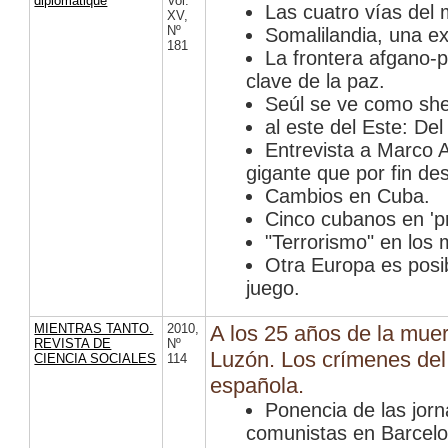
diplomatique
Vol.
Las cuatro vías del 
XV
,
Nº
Somalilandia, una ex
181
La frontera afgano-p
clave de la paz.
Seúl se ve como sher
al este del Este: Del
Entrevista a Marco A
gigante que por fin des
Cambios en Cuba.
Cinco cubanos en 'pr
"Terrorismo" en los 
Otra Europa es posib
juego.
MIENTRAS TANTO.
2010
,
A los 25 años de la mue
REVISTA DE
Nº
Luzón. Los crímenes del 
CIENCIA SOCIALES
114
española.
Ponencia de las jorn
comunistas en Barcelo