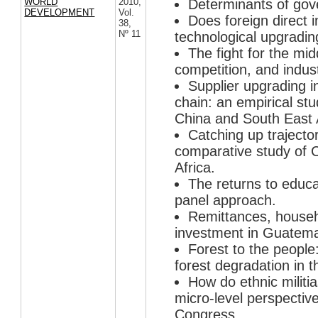
WORLD
2010
,
Determinants of gov
DEVELOPMENT
Vol.
Does foreign direct 
38
,
Nº 11
technological upgradi
The fight for the mid
competition, and indus
Supplier upgrading i
chain: an empirical st
China and South East 
Catching up trajecto
comparative study of C
Africa.
The returns to educa
panel approach.
Remittances, househ
investment in Guatema
Forest to the people
forest degradation in 
How do ethnic militi
micro-level perspecti
Congress.