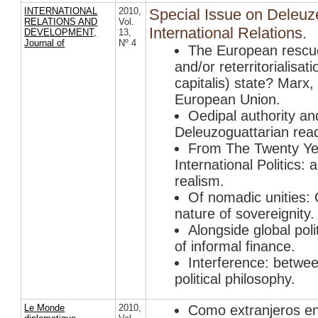
INTERNATIONAL
2010
,
Special Issue on Deleuz
RELATIONS AND
Vol.
International Relations.
DEVELOPMENT,
13
,
Journal of
Nº 4
The European rescue
and/or reterritorialisa
capitalis) state? Marx,
European Union.
Oedipal authority and
Deleuzoguattarian read
From The Twenty Year
International Politics: 
realism.
Of nomadic unities: 
nature of sovereignity.
Alongside global pol
of informal finance.
Interference: betwee
political philosophy.
Le Monde
2010
,
Como extranjeros en 