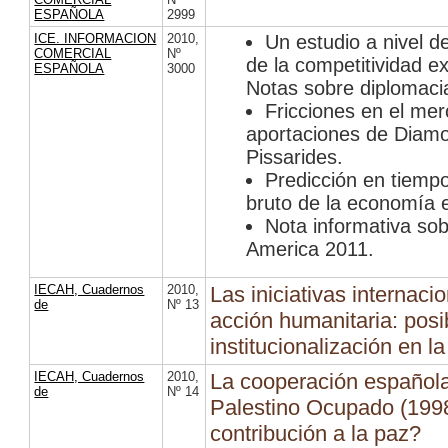
ESPAÑOLA
2999
ICE. INFORMACION
2010
,
Un estudio a nivel 
COMERCIAL
Nº
de la competitividad 
ESPAÑOLA
3000
Notas sobre diplomaci
Fricciones en el mer
aportaciones de Diam
Pissarides.
Predicción en tiempo 
bruto de la economía 
Nota informativa so
America 2011.
IECAH, Cuadernos
2010
,
Las iniciativas internaci
de
Nº 13
acción humanitaria: posi
institucionalización en 
IECAH, Cuadernos
2010
,
La cooperación española 
de
Nº 14
Palestino Ocupado (199
contribución a la paz?