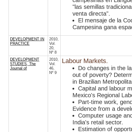
campesinas en Langued
"las semillas tradicion
venta directa".
El mensaje de la Co
Campesina gana espaci
DEVELOPMENT IN
2010
,
PRACTICE
Vol.
20
,
Nº 8
DEVELOPMENT
2010
,
Labour Markets.
STUDIES, The
Vol.
Do changes in the la
Journal of
46
,
Nº 9
out of poverty? Determ
in Brazilian Metropolit
Capital and labour m
Mexico's Regional Lab
Part-time work, gend
Evidence from a devel
Computer usage and 
India's retail sector.
Estimation of opportu