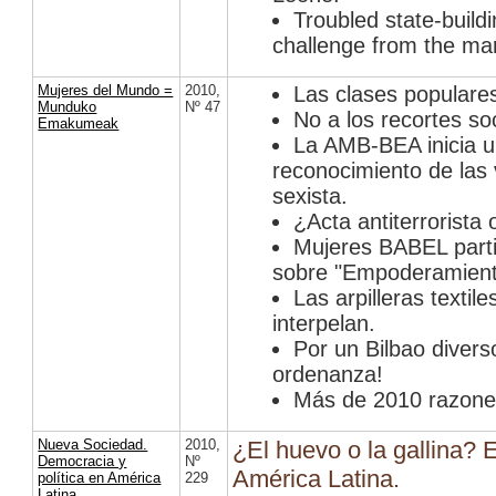
Troubled state-build
challenge from the ma
Mujeres del Mundo =
2010
,
Las clases populare
Munduko
Nº 47
No a los recortes so
Emakumeak
La AMB-BEA inicia 
reconocimiento de las 
sexista.
¿Acta antiterrorista 
Mujeres BABEL parti
sobre "Empoderamiento
Las arpilleras texti
interpelan.
Por un Bilbao diverso
ordenanza!
Más de 2010 razone
Nueva Sociedad.
2010
,
¿El huevo o la gallina? 
Democracia y
Nº
América Latina.
política en América
229
Latina