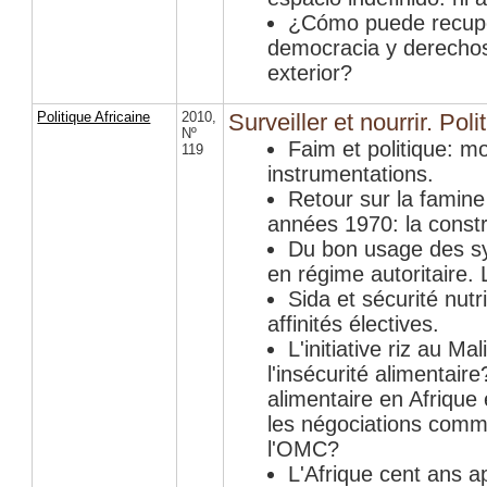
¿Cómo puede recupe
democracia y derechos
exterior?
Politique Africaine
2010
,
Surveiller et nourrir. Poli
Nº
Faim et politique: mo
119
instrumentations.
Retour sur la famin
années 1970: la constr
Du bon usage des sy
en régime autoritaire. 
Sida et sécurité nutr
affinités électives.
L'initiative riz au Ma
l'insécurité alimentair
alimentaire en Afrique
les négociations comme
l'OMC?
L'Afrique cent ans a