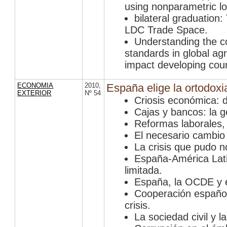
using nonparametric loc
bilateral graduation
LDC Trade Space.
Understanding the co
standards in global ag
impact developing coun
ECONOMIA
2010
,
España elige la ortodoxi
EXTERIOR
Nº 54
Criosis económica: d
Cajas y bancos: la ge
Reformas laborales,
El necesario cambio
La crisis que pudo n
España-América Lati
limitada.
España, la OCDE y 
Cooperación español
crisis.
La sociedad civil y la