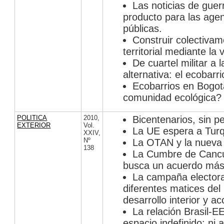
Las noticias de guer
producto para las agen
públicas.
Construir colectivam
territorial mediante la 
De cuartel militar a 
alternativa: el ecobar
Ecobarrios en Bogo
comunidad ecológica?
POLITICA
2010
,
Bicentenarios, sin pe
EXTERIOR
Vol.
La UE espera a Turq
XXIV
,
Nº
La OTAN y la nueva 
138
La Cumbre de Cancú
busca un acuerdo más
La campaña electora
diferentes matices del
desarrollo interior y ac
La relación Brasil-
espacio indefinido: ni 