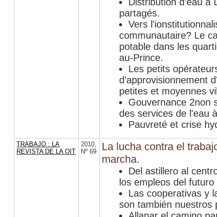
Distribution d'eau à
partagés.
Vers l'ionstitutionna
communautaire? Le cas
potable dans les quart
au-Prince.
Les petits opérateur
d'approvisionnement d
petites et moyennes vi
Gouvernance 2non so
des services de l'eau à
Pauvreté et crise hy
TRABAJO : LA
2010
,
La lucha contra el trabajo
REVISTA DE LA OIT
Nº 69
marcha.
Del astillero al cent
los empleos del futuro
Las cooperativas y la
son también nuestros p
Allanar el camino pa