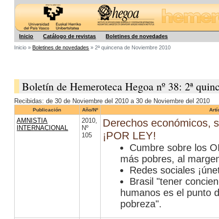
Hegoa
Inicio
Catálogo de revistas
Boletines de novedades
Inicio »
Boletines de novedades
» 2ª quincena de Noviembre 2010
Boletín de Hemeroteca Hegoa nº 38: 2ª qui
Recibidas: de 30 de Noviembre del 2010 a 30 de Noviembre del 2010
Publicación
Año/Nº
Artí
AMNISTIA
2010
,
Derechos económicos, so
INTERNACIONAL
Nº
¡POR LEY!
105
Cumbre sobre los O
más pobres, al marge
Redes sociales ¡únet
Brasil "tener concie
humanos es el punto d
pobreza".