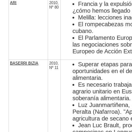
ARI
2010
,
Francia y la expulsi
Nº 80
¿cómo hemos llegado 
Melilla: lecciones in
El rompecabezas mon
cubano.
El Parlamento Europ
las negociaciones sobr
Europeo de Acción Exte
BASERRI BIZIA
2010
,
Superar etapas para
Nº 11
oportunidades en el de
alimentaria.
Es necesario trabaja
agrario unitario en Eus
soberanía alimentaria.
Luz Juanmartiñena, a
Peralta (Nafarroa). "
agricultura de secano 
Jean Luc Brault, pro