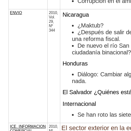
Corrupción en el ámb
ENVIO
2010
,
Nicaragua
Vol.
29
,
¿Maktub?
Nº
344
¿Después de salir d
una reforma fiscal.
De nuevo el río San
ciudadanía binacional
Honduras
Diálogo: Cambiar al
nada.
El Salvador ¿Quiénes est
Internacional
Se han roto las siet
ICE. INFORMACION
2010
,
El sector exterior en la
COMERCIAL
Nº