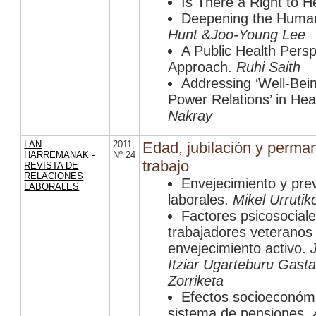
Is There a Right to 
Deepening the Human
Hunt
&
Joo-Young Lee
A Public Health Persp
Approach.
Ruhi Saith
Addressing ‘Well-Being
Power Relations’ in Hea
Nakray
LAN
2011
,
Edad, jubilación y perma
HARREMANAK -
Nº 24
trabajo
REVISTA DE
RELACIONES
Envejecimiento y pre
LABORALES
laborales.
Mikel Urrutik
Factores psicosociale
trabajadores veteranos 
envejecimiento activo.
Itziar Ugarteburu Gast
Zorriketa
Efectos socioeconómi
sistema de pensiones.