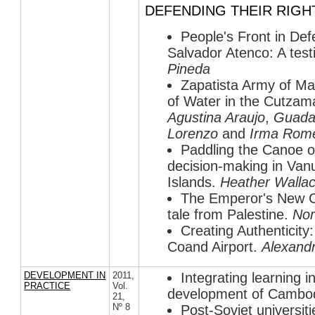
DEFENDING THEIR RIGH
People's Front in De
Salvador Atenco: A tes
Pineda
Zapatista Army of M
of Water in the Cutzam
Agustina Araujo
,
Guada
Lorenzo
and
Irma Rom
Paddling the Canoe 
decision-making in Van
Islands.
Heather Walla
The Emperor's New Cl
tale from Palestine.
Nor
Creating Authenticity
Coand Airport.
Alexand
DEVELOPMENT IN
2011
,
Integrating learning i
PRACTICE
Vol.
development of Camb
21
,
Nº 8
Post-Soviet universit