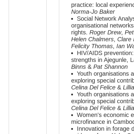
practice: local experien
Norma-Jo Baker
Social Network Analys
organisational networks
rights.
Roger Drew
,
Pet
Helen Chalmers
,
Clare
Felicity Thomas
,
Ian W
HIV/AIDS prevention:
strengths in Ajegunle, 
Binns
&
Pat Shannon
Youth organisations a
exploring special contr
Celina Del Felice
&
Lill
Youth organisations a
exploring special contr
Celina Del Felice
&
Lill
Women's economic e
microfinance in Cambo
Innovation in forage 