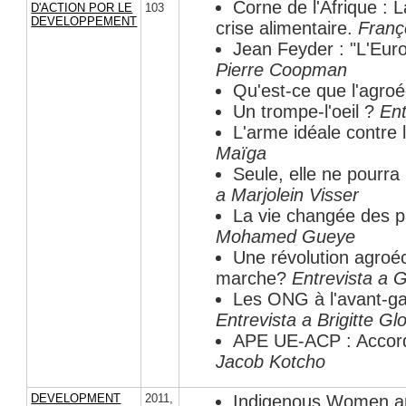
Corne de l'Afrique :
D'ACTION POR LE
103
DEVELOPPEMENT
crise alimentaire.
Franç
Jean Feyder : "L'Euro
Pierre Coopman
Qu'est-ce que l'agro
Un trompe-l'oeil ?
Ent
L'arme idéale contre 
Maïga
Seule, elle ne pourra
a Marjolein Visser
La vie changée des p
Mohamed Gueye
Une révolution agroéc
marche?
Entrevista a 
Les ONG à l'avant-ga
Entrevista a Brigitte Glo
APE UE-ACP : Accord 
Jacob Kotcho
DEVELOPMENT
2011
,
Indigenous Women an