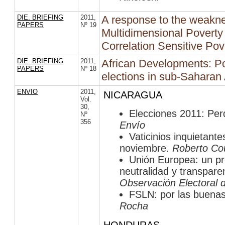
DIE. BRIEFING
2011
,
A response to the weakne
PAPERS
Nº 19
Multidimensional Poverty 
Correlation Sensitive Pov
DIE. BRIEFING
2011
,
African Developments: Pol
PAPERS
Nº 18
elections in sub-Saharan 
ENVIO
2011
,
NICARAGUA
Vol.
30
,
Elecciones 2011: Per
Nº
356
Envío
Vaticinios inquietant
noviembre.
Roberto Co
Unión Europea: un p
neutralidad y transpare
Observación Electoral 
FSLN: por las buenas
Rocha