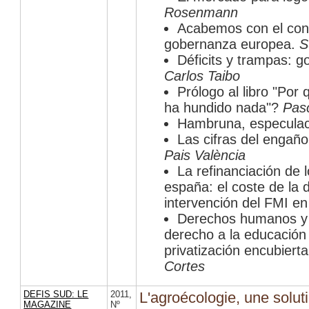
Rosenmann
Acabemos con el contr
gobernanza europea.
S
Déficits y trampas: g
Carlos Taibo
Prólogo al libro "Por
ha hundido nada"?
Pas
Hambruna, especulac
Las cifras del engañ
Pais València
La refinanciación de 
españa: el coste de la 
intervención del FMI e
Derechos humanos y p
derecho a la educación 
privatización encubiert
Cortes
DEFIS SUD: LE
2011
,
L'agroécologie, une solut
MAGAZINE
Nº