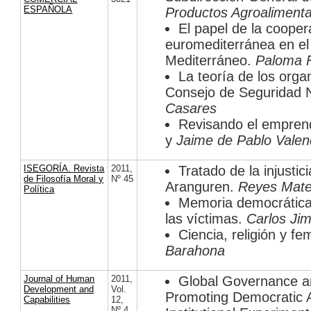
ESPAÑOLA
Productos Agroalimenta
El papel de la coopera
euromediterránea en el 
Mediterráneo.
Paloma 
La teoría de los orga
Consejo de Seguridad 
Casares
Revisando el empre
y
Jaime de Pablo Valen
ISEGORÍA. Revista
2011
,
Tratado de la injusti
de Filosofía Moral y
Nº 45
Aranguren.
Reyes Mat
Política
Memoria democrática: 
las víctimas.
Carlos Jim
Ciencia, religión y f
Barahona
Journal of Human
2011
,
Global Governance 
Development and
Vol.
Promoting Democratic A
Capabilities
12
,
Nº 4