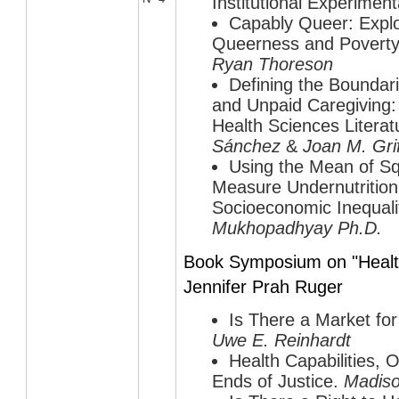
Institutional Experimen
Capably Queer: Explor
Queerness and Poverty 
Ryan Thoreson
Defining the Boundar
and Unpaid Caregiving:
Health Sciences Literat
Sánchez
&
Joan M. Grif
Using the Mean of Sq
Measure Undernutrition
Socioeconomic Inequali
Mukhopadhyay Ph.D.
Book Symposium on "Health
Jennifer Prah Ruger
Is There a Market for
Uwe E. Reinhardt
Health Capabilities, 
Ends of Justice.
Madis