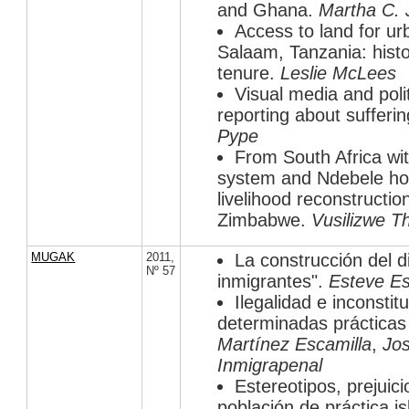
and Ghana.
Martha C.
Access to land for ur
Salaam, Tanzania: histo
tenure.
Leslie McLees
Visual media and poli
reporting about sufferi
Pype
From South Africa wit
system and Ndebele hou
livelihood reconstructio
Zimbabwe.
Vusilizwe T
MUGAK
2011
,
La construcción del d
Nº 57
inmigrantes".
Esteve Es
Ilegalidad e inconstit
determinadas prácticas 
Martínez Escamilla
,
Jo
Inmigrapenal
Estereotipos, prejuic
población de práctica i