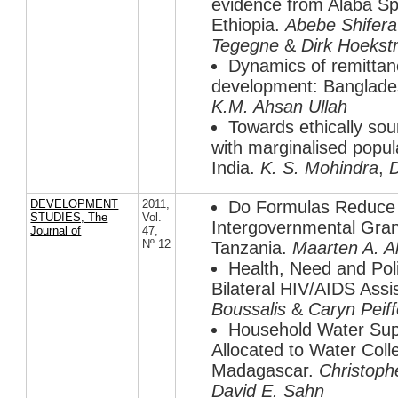
evidence from Alaba Spe
Ethiopia.
Abebe Shifer
Tegegne
&
Dirk Hoekst
Dynamics of remittan
development: Banglade
K.M. Ahsan Ullah
Towards ethically sou
with marginalised popul
India.
K. S. Mohindra
,
DEVELOPMENT
2011
,
Do Formulas Reduce P
STUDIES, The
Vol.
Intergovernmental Gra
Journal of
47
,
Nº 12
Tanzania.
Maarten A. Al
Health, Need and Poli
Bilateral HIV/AIDS Ass
Boussalis
&
Caryn Peiff
Household Water Sup
Allocated to Water Coll
Madagascar.
Christoph
David E. Sahn