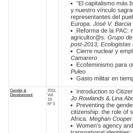
"El capitalismo más br
y nuestro vínculo sagra
representantes del pue
Europa.
José V. Barcia
Reforma de la PAC:
agricultor@s.
Grupo de
post-2013, Ecologistas
Cierre nuclear y emp
Camarero
Ecofeminismo para o
Puleo
Gasto militar en tiem
Gender &
2011
,
Introduction to Citize
Development
Vol.
Jo Rowlands
&
Lina Ab
19
,
Nº 3
Preventing the gende
citizenship: the role o
Africa.
Meghan Cooper
Women's agency and 
transnational identities