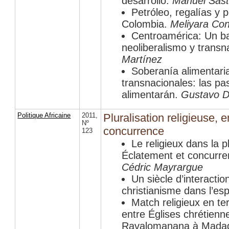
desarrollo.
Manuel Sast
Petróleo, regalías y 
Colombia.
Meliyara Co
Centroamérica: Un b
neoliberalismo y transn
Martínez
Soberanía alimentar
transnacionales: las pas
alimentarán.
Gustavo 
Politique Africaine
2011
,
Pluralisation religieuse, 
Nº
concurrence
123
Le religieux dans la 
Éclatement et concurr
Cédric Mayrargue
Un siècle d’interactio
christianisme dans l’e
Match religieux en ter
entre Églises chrétienn
Ravalomanana à Mada