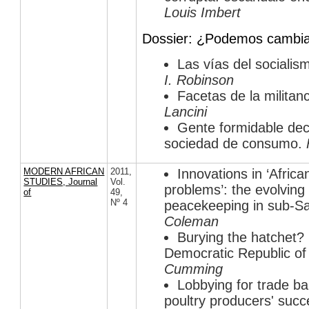
Louis Imbert
Dossier: ¿Podemos cambia
Las vías del socialis
I. Robinson
Facetas de la militanc
Lancini
Gente formidable dec
sociedad de consumo.
MODERN AFRICAN
2011
,
Innovations in ‘Africa
STUDIES, Journal
Vol.
problems’: the evolving 
of
49
,
Nº 4
peacekeeping in sub-Sa
Coleman
Burying the hatchet? 
Democratic Republic o
Cumming
Lobbying for trade ba
poultry producers' suc