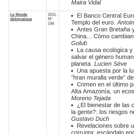
Maira Vidal
Le Monde
2011
,
El Banco Central Euro
diplomatique
Nº
Templo del euro.
Antoi
194
Antes Gran Bretaña 
China... Cómo cambian 
Golub
La causa ecológica y 
salvar el género human
planeta.
Lucien Séve
Una apuesta por la lu
"hran muralla verde" de
Crimen en el último p
Alta Amazonía, un ecos
Moreno Tejada
¿El bienestar de las 
la gente?: los riesgos n
Gustavo Duch
Revelaciones sobre u
corrupta: escándalo enc