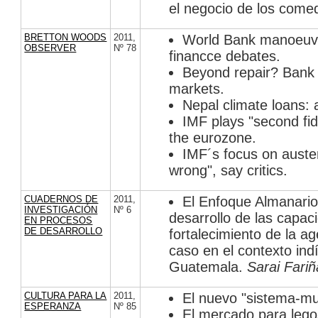
el negocio de los come
BRETTON WOODS
2011
,
World Bank manoeuvre
OBSERVER
Nº 78
financce debates.
Beyond repair? Bank 
markets.
Nepal climate loans: a
IMF plays "second fid
the eurozone.
IMF´s focus on auste
wrong", say critics.
CUADERNOS DE
2011
,
El Enfoque Almanario
INVESTIGACIÓN
Nº 6
desarrollo de las capac
EN PROCESOS
DE DESARROLLO
fortalecimiento de la ag
caso en el contexto in
Guatemala.
Sarai Fari
CULTURA PARA LA
2011
,
El nuevo "sistema-m
ESPERANZA
Nº 85
El mercado para leg