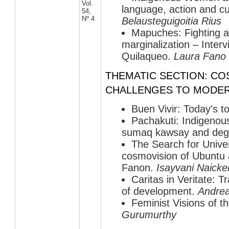
Vol.
language, action and cu
54
,
Nº 4
Belausteguigoitia Rius
Mapuches: Fighting a
marginalization – Inter
Quilaqueo.
Laura Fano 
THEMATIC SECTION: CO
CHALLENGES TO MODE
Buen Vivir: Today's 
Pachakuti: Indigenous
sumaq kawsay and deg
The Search for Univer
cosmovision of Ubuntu
Fanon.
Isayvani Naicke
Caritas in Veritate: T
of development.
Andrea
Feminist Visions of t
Gurumurthy