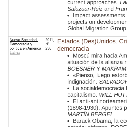
current approaches.
La
Salazaar-Ruiz
and
Fran
Impact assessments o
projects on development
Global Migration Group
Nueva Sociedad.
2011
,
Estados (Des)Unidos. Cri
Democracia y
Nº
democracia
política en América
236
Latina
Moscú mira hacia Amé
situación de la alianza
BOESNER
Y
MAKRAM
«Pienso, luego estorb
indignación.
SALVADOR
La socialdemocracia l
capitalismo.
WILL HUT
El anti-antinorteame
(1898-1930). Apuntes pa
MARTÍN BERGEL
Barack Obama, la ec