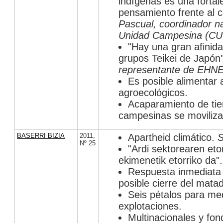
indígenas es una forta
pensamiento frente al c
Pascual, coordinador n
Unidad Campesina (CU
"Hay una gran afinid
grupos Teikei de Japón
representante de EHNE
Es posible alimentar 
agroecológicos.
Acaparamiento de tie
campesinas se moviliza
BASERRI BIZIA
2011
,
Apartheid climático.
S
Nº 25
"Ardi sektorearen eto
ekimenetik etorriko da"
Respuesta inmediata 
posible cierre del mat
Seis pétalos para medi
explotaciones.
Multinacionales y fo