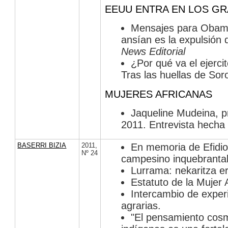
EEUU ENTRA EN LOS G
Mensajes para Obama
ansían es la expulsión
News Editorial
¿Por qué va el ejer
Tras las huellas de Sor
MUJERES AFRICANAS
Jaqueline Mudeina, p
2011. Entrevista hecha
BASERRI BIZIA
2011
,
En memoria de Efidio
Nº 24
campesino inquebranta
Lurrama: nekaritza e
Estatuto de la Mujer 
Intercambio de exper
agrarias.
"El pensamiento cos