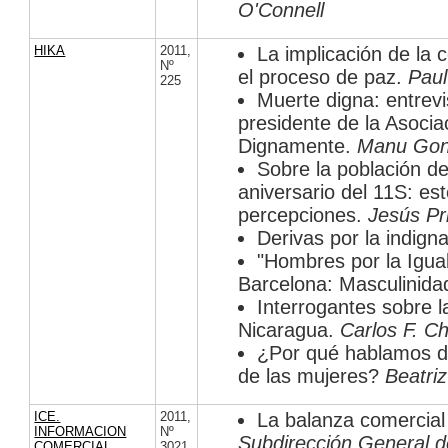
O'Connell
HIKA
2011
,
La implicación de la 
Nº
el proceso de paz.
Paul
225
Muerte digna: entrevi
presidente de la Asoci
Dignamente.
Manu Gon
Sobre la población de
aniversario del 11S: est
percepciones.
Jesús Pr
Derivas por la indign
"Hombres por la Igua
Barcelona: Masculinida
Interrogantes sobre l
Nicaragua.
Carlos F. C
¿Por qué hablamos d
de las mujeres?
Beatri
ICE.
2011
,
La balanza comercial
INFORMACION
Nº
Subdirección General d
COMERCIAL
3021