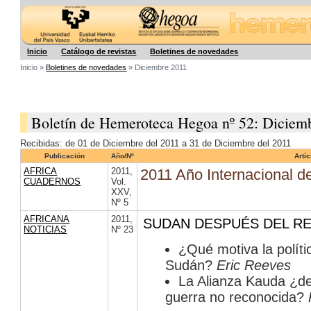
Hegoa
Inicio
Catálogo de revistas
Boletines de novedades
Inicio »
Boletines de novedades
» Diciembre 2011
Boletín de Hemeroteca Hegoa nº 52: Diciem
Recibidas: de 01 de Diciembre del 2011 a 31 de Diciembre del 2011
Publicación
Año/Nº
Artí
AFRICA
2011
,
2011 Año Internacional d
CUADERNOS
Vol.
XXV
,
Nº 5
AFRICANA
2011
,
SUDAN DESPUÉS DEL R
NOTICIAS
Nº 23
¿Qué motiva la polít
Sudán?
Eric Reeves
La Alianza Kauda ¿de
guerra no reconocida?