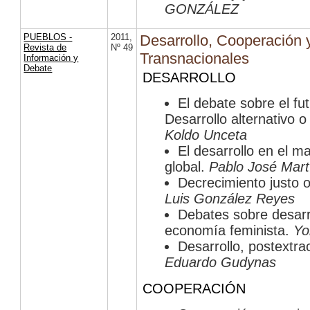
GONZÁLEZ
PUEBLOS -
2011
,
Desarrollo, Cooperación
Revista de
Nº 49
Transnacionales
Información y
Debate
DESARROLLO
El debate sobre el fu
Desarrollo alternativo o 
Koldo Unceta
El desarrollo en el ma
global.
Pablo José Mar
Decrecimiento justo 
Luis González Reyes
Debates sobre desarro
economía feminista.
Yo
Desarrollo, postextrac
Eduardo Gudynas
COOPERACIÓN