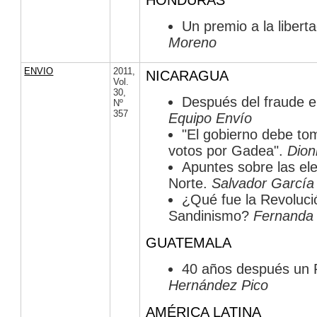
HONDURAS
Un premio a la libert
Moreno
ENVIO
2011
,
NICARAGUA
Vol.
30
,
Después del fraude el
Nº
357
Equipo Envío
"El gobierno debe tom
votos por Gadea".
Dion
Apuntes sobre las ele
Norte.
Salvador García
¿Qué fue la Revoluci
Sandinismo?
Fernanda
GUATEMALA
40 años después un P
Hernández Pico
AMÉRICA LATINA