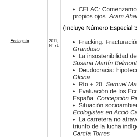
CELAC: Comenzamos 
propios ojos.
Aram Aha
(Incluye Número Especial 
Ecologista
2011
,
Fracking: Fracturació
Nº 71
Grandoso
La insostenibilidad de
Susana Martín Belmon
Deudocracia: hipotec
Olcina
Río + 20.
Samuel Mar
Evaluación de los Ec
España.
Concepción Pi
Situación socioambie
Ecologistes en Acció C
La carretera no atra
triunfo de la lucha indí
Carcía Torres