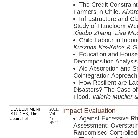
The Credit Constrain
Farmers in Chile.
Alvar
Infrastructure and C
Study of Handloom Weav
Xiaobo Zhang
,
Lisa Mo
Child Labour in Indon
Krisztina Kis-Katos
&
G
Education and Househ
Decomposition Analysis 
Aid Absorption and Sp
Cointegration Approac
How Resilient are La
Disasters? The Case o
Flood.
Valerie Mueller
DEVELOPMENT
2011
,
Impact Evaluation
STUDIES, The
Vol.
Against Excessive Rh
Journal of
47
,
Nº 11
Assessment: Overstatin
Randomised Controlled