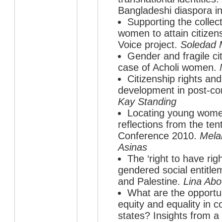
Bangladeshi diaspora i
Supporting the collec
women to attain citizens
Voice project.
Soledad 
Gender and fragile ci
case of Acholi women.
Citizenship rights an
development in post-con
Kay Standing
Locating young women
reflections from the t
Conference 2010.
Mela
Asinas
The ‘right to have rig
gendered social entitl
and Palestine.
Lina Ab
What are the opportu
equity and equality in co
states? Insights from a