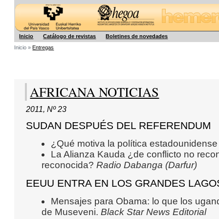
Hegoa
Inicio
Catálogo de revistas
Boletines de novedades
Inicio »
Entregas
AFRICANA NOTICIAS
2011
,
Nº 23
SUDAN DESPUÉS DEL REFERENDUM
¿Qué motiva la política estadouniden
La Alianza Kauda ¿de conflicto no reco
reconocida?
Radio Dabanga (Darfur)
EEUU ENTRA EN LOS GRANDES LAGO
Mensajes para Obama: lo que los ugand
de Museveni.
Black Star News Editorial